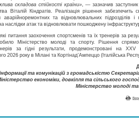
лива складова стійкості країни»
, — зазначив заступник
тва Віталій Кіндратів. Реалізація рішення забезпечить с
 аварійно­ремонтних та відновлювальних підрозділів і 
а наслідки атак та відновлювати пошкоджену інфраструктур
які питання заохочення спортсменів та їх тренерів за рез
робило Міністерство молоді та спорту. Рішення спрям
енерів за гідні результати, продемонстровані на XXV
го 2026 року в Мілані та Кортіна­д’Ампеццо (Італійська Респу
нформації та комунікацій з громадськістю Секретар
іністерство економіки, довкілля та сільського госп
Міністерство молоді т
Вер