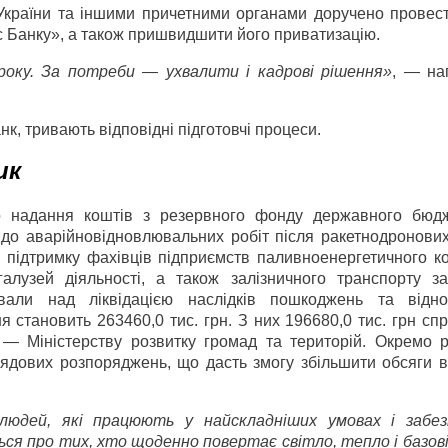
України та іншими причетними органами доручено провест
с Банку», а також пришвидшити його приватизацію.
року. За потреби — ухвалити і кадрові рішення»
, — на
нк, тривають відповідні підготовчі процеси.
ик
ро надання коштів з резервного фонду державного бюд
о аварійно­відновлювальних робіт після ракетно­дронових
о підтримку фахівців підприємств паливно­енергетичного к
галузей діяльності, а також залізничного транспорту за
вали над ліквідацією наслідків пошкоджень та відн
я становить 263460,0 тис. грн. З них 196680,0 тис. грн с
н — Міністерству розвитку громад та територій. Окремо 
ядових розпоряджень, що дасть змогу збільшити обсяги в
людей, які працюють у найскладніших умовах і забе
ся про тих, хто щоденно повертає світло, тепло і базові