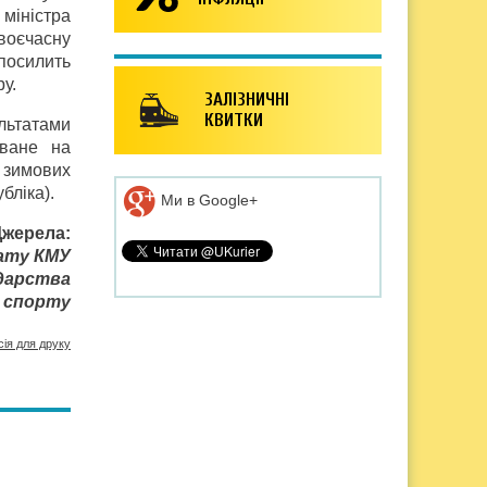
 міністра
воєчасну
посилить
у.
ЗАЛІЗНИЧНІ
КВИТКИ
ультатами
оване на
 зимових
бліка).
Ми в Google+
Джерела:
іату КМУ
одарства
а спорту
сія для друку