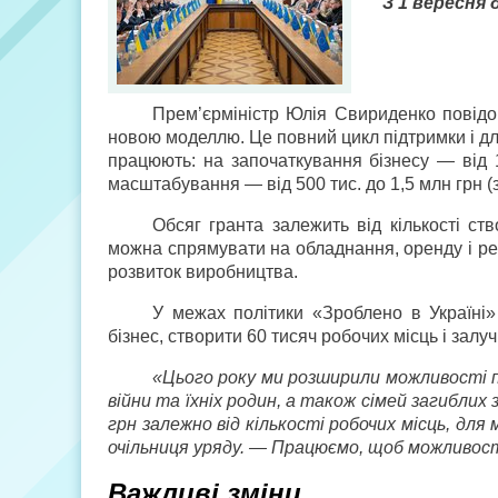
З 1 вересня
Прем’єр­міністр Юлія Свириденко пові
новою моделлю. Це повний цикл підтримки і для
працюють: на започаткування бізнесу — від 1
масштабування — від 500 тис. до 1,5 млн грн (
Обсяг гранта залежить від кількості ств
можна спрямувати на обладнання, оренду і ре
розвиток виробництва.
У межах політики «Зроблено в Україні»
бізнес, створити 60 тисяч робочих місць і залуч
«Цього року ми розширили можливості пр
війни та їхніх родин, а також сімей загибли
грн залежно від кількості робочих місць, для
очільниця уряду. — Працюємо, щоб можливості 
Важливі зміни