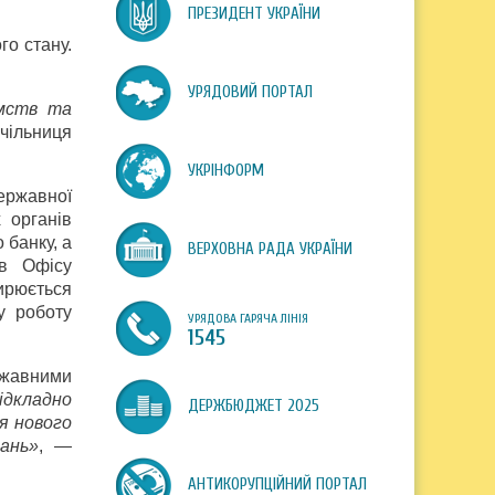
ПРЕЗИДЕНТ УКРАЇНИ
го стану.
УРЯДОВИЙ ПОРТАЛ
ємств та
чільниця
УКРІНФОРМ
ержавної
х органів
 банку, а
ВЕРХОВНА РАДА УКРАЇНИ
ів Офісу
ирюється
у роботу
УРЯДОВА ГАРЯЧА ЛІНІЯ
1545
ржавними
ідкладно
ДЕРЖБЮДЖЕТ 2025
я нового
дань»
, —
АНТИКОРУПЦІЙНИЙ ПОРТАЛ