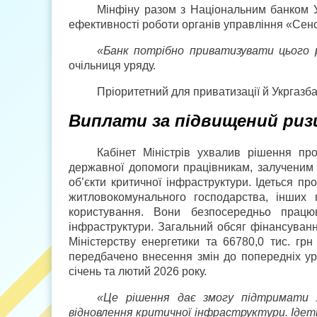
Мінфіну разом з Національним банком 
ефективності роботи органів управління «Сен
«Банк потрібно приватизувати цього 
очільниця уряду.
Пріоритетний для приватизації й Укргазба
Виплати за підвищений риз
Кабінет Міністрів ухвалив рішення п
державної допомоги працівникам, залученим д
об’єкти критичної інфраструктури. Ідеться пр
житлово­комунального господарства, інших 
користування. Вони безпосередньо працю
інфраструктури. Загальний обсяг фінансуванн
Міністерству енергетики та 66780,0 тис. гр
передбачено внесення змін до попередніх ур
січень та лютий 2026 року.
«Це рішення дає змогу підтримати 
відновлення критичної інфраструктури. Ідеть