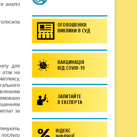
и аналіз
голосила
ОГОЛОШЕННЯ:
ВИКЛИКИ В СУД
ВАКЦИНАЦІЯ
жету для
ВІД COVID-19
 атак на
омплексу,
гального
овленням
ЗАПИТАЙТЕ
прямовано
В ЕКСПЕРТА
рішенням
иплат за
зпечують
ІНДЕКС
 послуги
ІНФЛЯЦІЇ