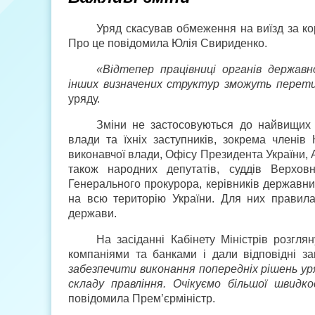
Уряд скасував обмеження на виїзд за кор
Про це повідомила Юлія Свириденко.
«Відтепер працівниці органів державн
інших визначених структур зможуть перет
уряду.
Зміни не застосовуються до найвищих 
влади та їхніх заступників, зокрема членів 
виконавчої влади, Офісу Президента України, 
також народних депутатів, суддів Верхов
Генерального прокурора, керівників державни
на всю територію України. Для них правил
держави.
На засіданні Кабінету Міністрів розг
компаніями та банками і дали відповідні з
забезпечити виконання попередніх рішень у
складу правління. Очікуємо більшої швидк
повідомила Прем’єр­міністр.