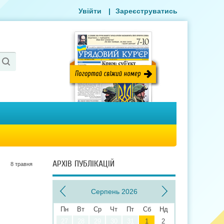
Увійти
|
Зареєструватись
АРХІВ ПУБЛІКАЦІЙ
8 травня
Серпень 2026
Пн
Вт
Ср
Чт
Пт
Сб
Нд
27
28
29
30
31
1
2