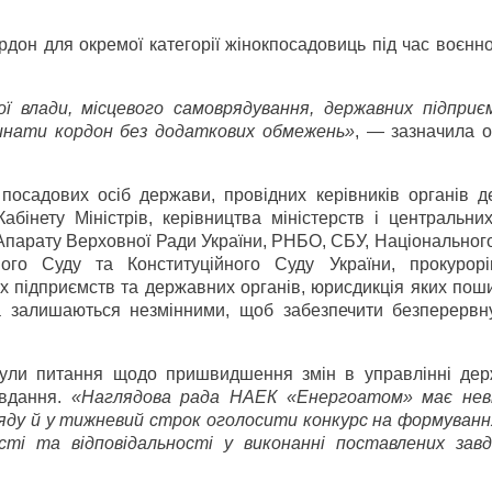
дон для окремої категорії жінок­посадовиць під час воєнно
ої влади, місцевого самоврядування, державних підпри
инати кордон без додаткових обмежень»
, — зазначила о
посадових осіб держави, провідних керівників органів д
Кабінету Міністрів, керівництва міністерств і центральни
Апарату Верховної Ради України, РНБО, СБУ, Національного
ного Суду та Конституційного Суду України, прокурор
х підприємств та державних органів, юрисдикція яких пош
а залишаються незмінними, щоб забезпечити безперервн
лянули питання щодо пришвидшення змін в управлінні де
авдання.
«Наглядова рада НАЕК «Енергоатом» має нев
ряду й у тижневий строк оголосити конкурс на формуванн
ості та відповідальності у виконанні поставлених зав