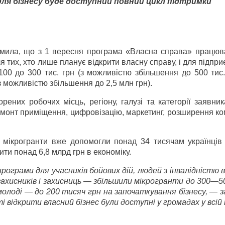
 для бізнесу буде доступний повний цикл підтримки
домила, що з 1 вересня програма «Власна справа» працюв
 тих, хто лише планує відкрити власну справу, і для підприє
00 до 300 тис. грн (з можливістю збільшення до 500 тис.
з можливістю збільшення до 2,5 млн грн).
орених робочих місць, регіону, галузі та категорії заявни
монт приміщення, цифровізацію, маркетинг, розширення ко
 мікрогранти вже допомогли понад 34 тисячам українців 
ити понад 6,8 млрд грн в економіку.
ограми для учасників бойових дій, людей з інвалідністю 
х захисників і захисниць — збільшили мікрогранти до 300—
 молоді — до 200 тисяч грн на започаткування бізнесу, — 
відкрити власний бізнес були доступні у громадах у всій 