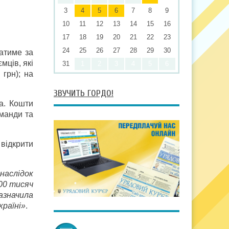
3
4
5
6
7
8
9
10
11
12
13
14
15
16
17
18
19
20
21
22
23
24
25
26
27
28
29
30
атиме за
мців, які
31
1
2
3
4
5
6
 грн); на
ЗВУЧИТЬ ГОРДО!
ка. Кошти
манди та
відкрити
внаслідок
500 тисяч
зазначила
країні»
.