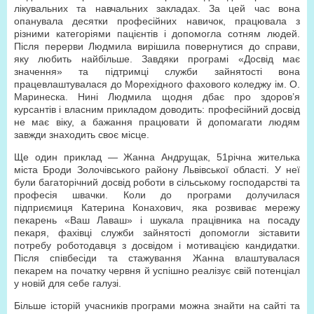
лікувальних та навчальних закладах. За цей час вона
опанувала десятки професійних навичок, працювала з
різними категоріями пацієнтів і допомогла сотням людей.
Після перерви Людмила вирішила повернутися до справи,
яку любить найбільше. Завдяки програмі «Досвід має
значення» та підтримці служби зайнятості вона
працевлаштувалася до Морехідного фахового коледжу ім. О.
Маринеска. Нині Людмила щодня дбає про здоров’я
курсантів і власним прикладом доводить: професійний досвід
не має віку, а бажання працювати й допомагати людям
завжди знаходить своє місце.
Ще один приклад — Жанна Андрущак, 51­річна жителька
міста Броди Золочівського району Львівської області. У неї
були багаторічний досвід роботи в сільському господарстві та
професія швачки. Коли до програми долучилася
підприємиця Катерина Конахович, яка розвиває мережу
пекарень «Ваш Лаваш» і шукала працівника на посаду
пекаря, фахівці служби зайнятості допомогли зіставити
потребу роботодавця з досвідом і мотивацією кандидатки.
Після співбесіди та стажування Жанна влаштувалася
пекарем на початку червня й успішно реалізує свій потенціал
у новій для себе галузі.
Більше історій учасників програми можна знайти на сайті та