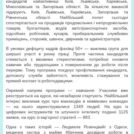
кандидатів найактивніші Київ, Львівська, Харківська,
Миколаївська та Запорізька області. За кількістю вакансій
лідирують Київ, Львівська, Харківська, Запорізька та
Рівненська області. Найбільший попит сьогодні
спостерігається на продавців продовольчих і непродовольчих
товарів, бухгалтерів, водіїв автотранспортних засобів,
підсобних робітників, кухарів, прибиральників службових
приміщень, сторожів, швачок, двірників та адміністраторів.
В умовах дефіциту кадрів фахівці 50+ — важлива група для
ширшої участі в ринку праці. Проте частина кандидатів
стикається з віковими стереотипами, потребою оновити
навички або труднощами з поверненням до роботи після
перерви. Тому програма поєднує профілювання кандидата,
допомогу служби зайнятості, можливість стажування та
прямий контакт із роботодавцями.
Окремий напрям програми — навчання. Учасники вже
реєструються на курси, які незабаром стартують. Найбільший
інтерес викликав курс про взаємодію в міжвікових командах
— на нього зареєструвалися 1349 людей. На курс із
цифрових інструментів та штучного інтелекту подано 1125
заявок, на курс із кар’єрної стратегії — 883.
Одна з таких історій — Людмила Розенцвайг з Одеси,
медична сестра з майже 40­річним досвідом роботи в