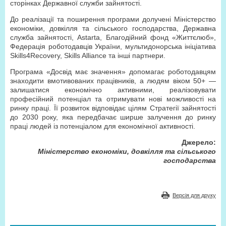
сторінках Державної служби зайнятості.
До реалізації та поширення програми долучені Міністерство
економіки, довкілля та сільського господарства, Державна
служба зайнятості, Astarta, Благодійний фонд «Життєлюб»,
Федерація роботодавців України, мульти­донорська ініціатива
Skills4Recovery, Skills Alliance та інші партнери.
Програма «Досвід має значення» допомагає роботодавцям
знаходити вмотивованих працівників, а людям віком 50+ —
залишатися економічно активними, реалізовувати
професійний потенціал та отримувати нові можливості на
ринку праці. Її розвиток відповідає цілям Стратегії зайнятості
до 2030 року, яка передбачає ширше залучення до ринку
праці людей із потенціалом для економічної активності.
Джерело:
Міністерство економіки, довкілля та сільського
господарства
Версія для друку