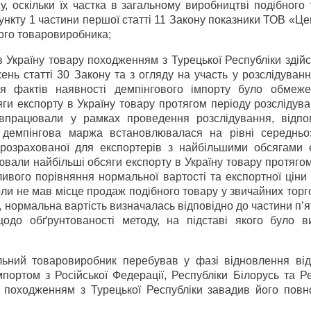
ну, оскільки їх частка в загальному виробництві подібного
пункту 1 частини першої статті 11 Закону показники ТОВ «Ц
ого товаровиробника;
в Україну товару походженням з Турецької Республіки зді
нь статті 30 Закону та з огляду на участь у розслідуванн
ння фактів наявності демпінгового імпорту було обмеж
яги експорту в Україну товару протягом періоду розслідув
івпрацювали у рамках проведення розслідування, відпо
 демпінгова маржа встановлювалася на рівні середньо
 розрахованої для експортерів з найбільшими обсягами е
ювали найбільші обсяги експорту в Україну товару протяго
вого порівняння нормальної вартості та експортної ціни 
коли не мав місце продаж подібного товару у звичайних тор
нормальна вартість визначалась відповідно до частини п’ят
одо обґрунтованості методу, на підставі якого було в
льний товаровиробник перебував у фазі відновлення від 
портом з Російської Федерації, Республіки Білорусь та Р
 походженням з Турецької Республіки завадив його повн