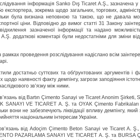
лідування інформація Sanko Dış Ticaret A.Ş., зазначена у 
бо експортера, зокрема щодо загальних, торгових, адмініс
кільки була визнана неповною та такою, що не давала мо
портної ціни. Відповідно до вимог статті 31 Закону заінт
ідхилення зазначеної інформації та надано можливіст
t A.Ş. додаткові коментарі були недостатніми для зміни ві
 в рамках проведення розслідування надіслано всім заінте
арі.
стили достатньо суттєвих та обґрунтованих аргументів і ф
х щодо наявності факту демпінгу, загрози заподіяння істот
слідкового зв’язку між ними.
язань від Bartın Çimento Sanayi ve Ticaret Anonim Şirketi, 
 SANAYI VE TICARET A. Ş. та OYAK Çimento Fabrikaları 
ьки вони не забезпечують ліквідації впливу демпінгу, який
прийняття національним інтересам України.
в’язань від Adoçim Çimento Beton Sanayi ve Ticaret A. Ş
IMENTO PAZARLAMA SANAYI VE TICARET A. Ş. та BURSA