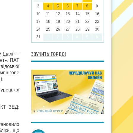
3
4
5
6
7
8
9
10
11
12
13
14
15
16
17
18
19
20
21
22
23
24
25
26
27
28
29
30
31
1
2
3
4
5
6
ЗВУЧИТЬ ГОРДО!
» (далі —
нт», ПАТ
відомчої
емпінгове
).
урецької
УКТ ЗЕД:
тановило
ліки, що