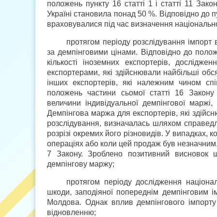
положень пункту 16 статті 1 і статті 11 Зако
Україні становила понад 50 %. Відповідно до 
враховувалися під час визначення національн
протягом періоду розслідування імпорт 
за демпінговими цінами. Відповідно до положе
кількості іноземних експортерів, дослідже
експортерами, які здійснювали найбільші обс
інших експортерів, які належним чином сп
положень частини сьомої статті 16 Закону
величини індивідуальної демпінгової маржі,
Демпінгова маржа для експортерів, які здійсн
розслідування, визначалась шляхом справедли
розрізі окремих його різновидів. У випадках, 
операціях або коли цей продаж був незначним, 
7 Закону. Зроблено позитивний висновок щ
демпінгову маржу;
протягом періоду дослідження націона
шкоди, заподіяної попереднім демпінговим ім
Молдова. Однак вплив демпінгового імпорту
відновленню;