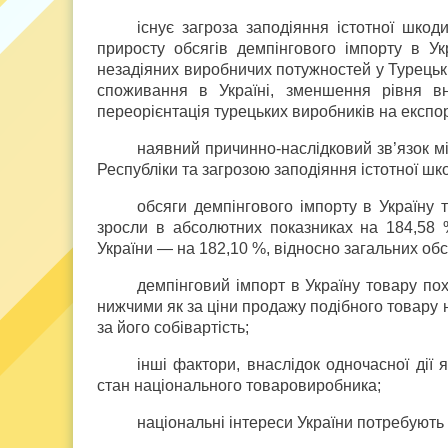
існує загроза заподіяння істотної шко
приросту обсягів демпінгового імпорту в Ук
незадіяних виробничих потужностей у Турецькі
споживання в Україні, зменшення рівня в
переорієнтація турецьких виробників на експорт
наявний причинно-наслідковий зв’язок м
Республіки та загрозою заподіяння істотної шк
обсяги демпінгового імпорту в Україну 
зросли в абсолютних показниках на 184,58 
України — на 182,10 %, відносно загальних обс
демпінговий імпорт в Україну товару по
нижчими як за ціни продажу подібного товару 
за його собівартість;
інші фактори, внаслідок одночасної дії
стан національного товаровиробника;
національні інтереси України потребують