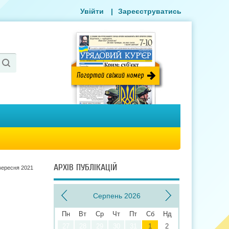
Увійти
|
Зареєструватись
АРХІВ ПУБЛІКАЦІЙ
вересня 2021
Серпень 2026
Пн
Вт
Ср
Чт
Пт
Сб
Нд
27
28
29
30
31
1
2