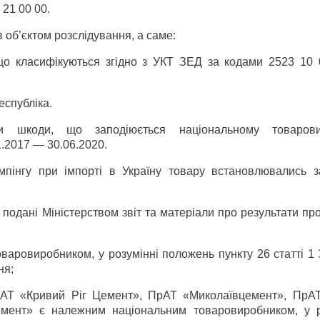
 21 00 00.
в об’єктом розслідування, а саме:
 що класифікуються згідно з УКТ ЗЕД за кодами 2523 10 
еспубліка.
 шкоди, що заподіюється національному товаровир
.2017 — 30.06.2020.
пінгу при імпорті в Україну товару встановлювались з
 подані Міністерством звіт та матеріали про результати п
варовиробником, у розумінні положень пункту 26 статті 1 
ня;
АТ «Кривий Ріг Цемент», ПрАТ «Миколаївцемент», ПрАТ
мент» є належним національним товаровиробником, у р