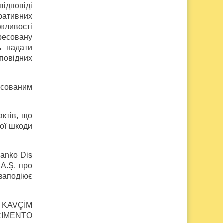
відповіді
тративних
жливості
ересовану
ь надати
дповідних
ресованим
актів, що
ної шкоди
Sanko Dis
A.Ş. про
 заподіює
., KAVÇİM
 ÇIMENTO