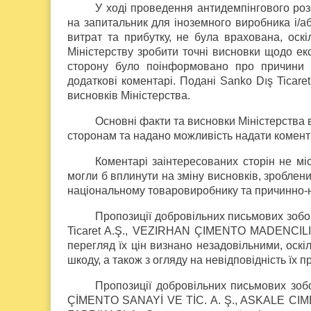
У ході проведення антидемпінгового розс
на запитальник для іноземного виробника і/а
витрат та прибутку, не була врахована, ос
Міністерству зробити точні висновки щодо екс
сторону було поінформовано про причини в
додаткові коментарі. Подані Sanko Dış Ticare
висновків Міністерства.
Основні факти та висновки Міністерства
сторонам та надано можливість надати комент
Коментарі заінтересованих сторін не мі
могли б вплинути на зміну висновків, зроблени
національному товаровиробнику та причинно-на
Пропозиції добровільних письмових зобов’
Ticaret A.Ş., VEZIRHAN ÇIMENTO MADENCILIK
перегляд їх цін визнано незадовільними, оскіл
шкоду, а також з огляду на невідповідність їх 
Пропозиції добровільних письмових зобо
ÇİMENTO SANAYİ VE TİC. A. Ş., ASKALE C