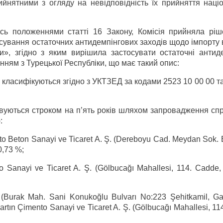
ийнятними з огляду на невідповідність їх прийняття наці
сь положеннями статті 16 Закону, Комісія прийняла ріш
сування остаточних антидемпінгових заходів щодо імпорту 
», згідно з яким вирішила застосувати остаточні антиде
нням з Турецької Республіки, що має такий опис:
 класифікуються згідно з УКТЗЕД за кодами 2523 10 00 00 т
овуються строком на п’ять років шляхом запровадження сп
:
Beton Sanayi ve Ticaret A. Ş. (Dereboyu Cad. Meydan Sok. 
0,73 %;
Sanayi ve Ticaret A. Ş. (Gölbucağı Mahallesi, 114. Cadde,
(Burak Mah. Sani Konukoğlu Bulvarı No:223 Şehitkamil, Ga
tın Çimento Sanayi ve Ticaret A. Ş. (Gölbucağı Mahallesi, 11