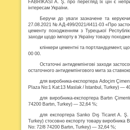
FABRIKASI A. Ş. про перегляд їх цін є непр
інтересам України.
Беручи до уваги зазначене та керуючи
27.08.2021 № АД-499/2021/4411-03 «Про засто
цементу походженням з Турецької Республіки
заходи щодо імпорту в Україну товару походже
клінкери цементні та портландцемент, що
00 00.
Остаточні антидемпінгові заходи застос
остаточного антидемпінгового мита за ставкою
для виробника-експортера Adoçim Çimento 
Plaza No:1 Kat:13 Maslak / İstanbul, Turkey) — 4
для виробника-експортера Bartın Çimento 
74200 Bartın, Turkey) — 32,64 %;
для експортера Sanko Dış Ticaret A. Ş. 
Turkey) стосовно експорту товару виробника Bar
No: 72/8 74200 Bartın, Turkey) — 32,64 %;