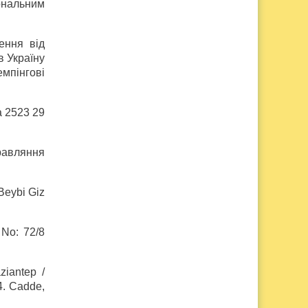
ональним
ення від
в Україну
мпінгові
а 2523 29
равляння
Beybi Giz
 No: 72/8
ziantep /
4. Cadde,