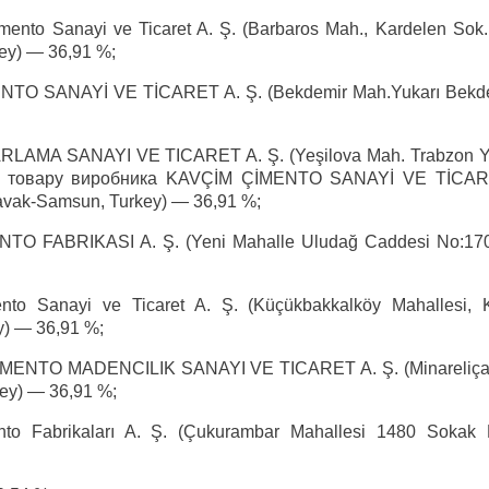
to Sanayi ve Ticaret A. Ş. (Barbaros Mah., Kardelen Sok.
key) — 36,91 %;
NTO SANAYİ VE TİCARET A. Ş. (Bekdemir Mah.Yukarı Bekde
AMA SANAYI VE TICARET A. Ş. (Yeşilova Mah. Trabzon Y
орту товару виробника KAVÇİM ÇİMENTO SANAYİ VE TİCAR
avak-Samsun, Turkey) — 36,91 %;
O FABRIKASI A. Ş. (Yeni Mahalle Uludağ Caddesi No:170 
o Sanayi ve Ticaret A. Ş. (Küçükbakkalköy Mahallesi, K
y) — 36,91 %;
IMENTO MADENCILIK SANAYI VE TICARET A. Ş. (Minareliç
key) — 36,91 %;
o Fabrikaları A. Ş. (Çukurambar Mahallesi 1480 Sokak 