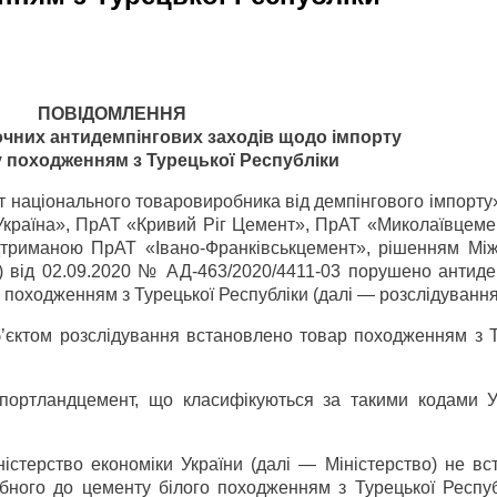
ПОВІДОМЛЕННЯ
очних антидемпінгових заходів щодо імпорту
у походженням з Турецької Республіки
т національного товаровиробника від демпінгового імпорту
Україна», ПрАТ «Кривий Ріг Цемент», ПрАТ «Миколаївцеме
триманою ПрАТ «Івано-Франківськцемент», рішенням Між
сія) від 02.09.2020 № АД-463/2020/4411-03 порушено антид
 походженням з Турецької Республіки (далі — розслідування
б’єктом розслідування встановлено товар походженням з Т
а портландцемент, що класифікуються за такими кодами 
істерство економіки України (далі — Міністерство) не вс
ібного до цементу білого походженням з Турецької Респуб