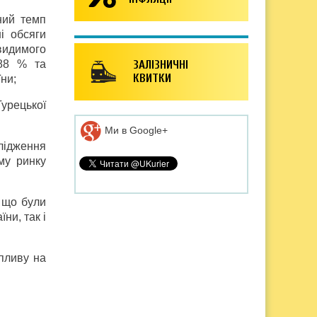
ний темп
і обсяги
 видимого
,88 % та
ЗАЛІЗНИЧНІ
КВИТКИ
їни;
Турецької
Ми в Google+
лідження
му ринку
, що були
ни, так і
пливу на