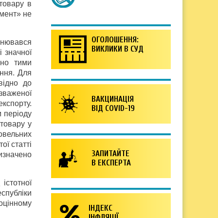
 товару в
емент» не
ОГОЛОШЕННЯ:
йснювався
ВИКЛИКИ В СУД
і значної
ено тими
ання. Для
відно до
зваженої
ВАКЦИНАЦІЯ
кспорту.
ВІД COVID-19
м періоду
товару у
говельних
ої статті
ЗАПИТАЙТЕ
изначено
В ЕКСПЕРТА
істотної
еспубліки
оцінному
ІНДЕКС
ІНФЛЯЦІЇ