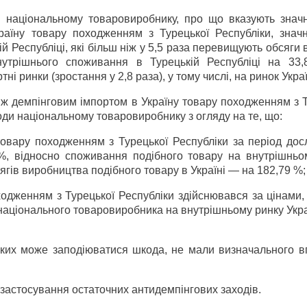
ди національному товаровиробнику, про що вказують знач
раїну товару походженням з Турецької Республіки, значн
й Республіці, які більш ніж у 5,5 раза перевищують обсяги
нутрішнього споживання в Турецькій Республіці на 33
ні ринки (зростання у 2,8 раза), у тому числі, на ринок Укра
іж демпінговим імпортом в Україну товару походженням з 
оди національному товаровиробнику з огляду на те, що:
товару походженням з Турецької Республіки за період дос
%, відносно споживання подібного товару на внутрішньо
ягів виробництва подібного товару в Україні — на 182,79 %;
ходженням з Турецької Республіки здійснювався за цінами
національного товаровиробника на внутрішньому ринку Украї
 яких може заподіюватися шкода, не мали визначального в
 застосування остаточних антидемпінгових заходів.