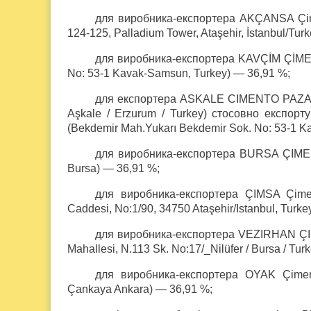
для виробника-експортера AKÇANSA Çimen
124-125, Palladium Tower, Ataşehir, İstanbul/Tur
для виробника-експортера KAVÇİM ÇİME
No: 53-1 Kavak-Samsun, Turkey) — 36,91 %;
для експортера ASKALE CIMENTO PAZARL
Aşkale / Erzurum / Turkey) стосовно експ
(Bekdemir Mah.Yukarı Bekdemir Sok. No: 53-1 K
для виробника-експортера BURSA ÇIMENT
Bursa) — 36,91 %;
для виробника-експортера ÇIMSA Çiment
Caddesi, No:1/90, 34750 Ataşehir/Istanbul, Turke
для виробника-експортера VEZIRHAN Ç
Mahallesi, N.113 Sk. No:17/_Nilüfer / Bursa / Tur
для виробника-експортера OYAK Çiment
Çankaya Ankara) — 36,91 %;