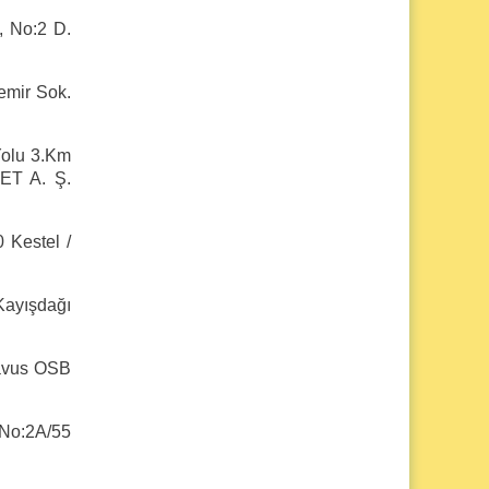
, No:2 D.
mir Sok.
olu 3.Km
ET A. Ş.
Kestel /
ayışdağı
avus OSB
No:2A/55