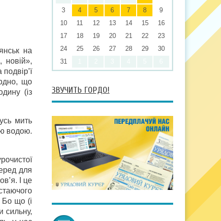
3
4
5
6
7
8
9
10
11
12
13
14
15
16
17
18
19
20
21
22
23
24
25
26
27
28
29
30
янськ на
 новій»,
31
1
2
3
4
5
6
а подвір’ї
ердно, що
ЗВУЧИТЬ ГОРДО!
дину (із
усь мить
ою водою.
урочистої
перед для
в’я. І це
стаючого
 Бо що (і
и сильну,