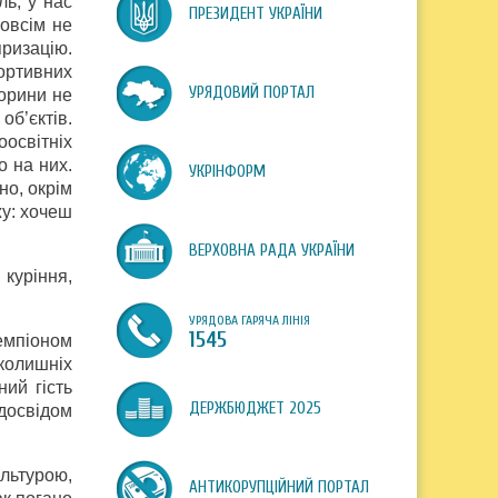
ль, у нас
ПРЕЗИДЕНТ УКРАЇНИ
овсім не
яризацію.
ортивних
УРЯДОВИЙ ПОРТАЛ
торини не
об’єктів.
освітніх
о на них.
УКРІНФОРМ
но, окрім
жу: хочеш
ВЕРХОВНА РАДА УКРАЇНИ
куріння,
УРЯДОВА ГАРЯЧА ЛІНІЯ
1545
чемпіоном
колишніх
ий гість
ДЕРЖБЮДЖЕТ 2025
 досвідом
ультурою,
АНТИКОРУПЦІЙНИЙ ПОРТАЛ