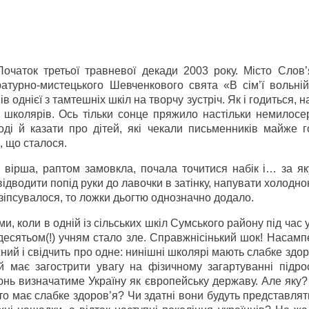
очаток третьої травневої декади 2003 року. Місто Слов’
атурно-мистецького Шевченкового свята «В сім’ї вольній,
ів однієї з тамтешніх шкіл на творчу зустріч. Як і годиться, н
пи школярів. Ось тільки сонце пряжило настільки немилос
ді й казати про дітей, які чекали письменників майже го
, що сталося.
 вірша, раптом замовкла, почала точитися набік і… за як
ідводити попід руки до лавочки в затінку, напувати холодн
 зіпсувалося, то ложки дьогтю однозначно додало.
и, коли в одній із сільських шкіл Сумського району під час 
 десятьом(!) учням стало зле. Справжнісінький шок! Насам
жний і свідчить про одне: нинішні школярі мають слабке здоро
й має загострити увагу на фізичному загартуванні підро
нь визначатиме Україну як європейську державу. Але яку?
то має слабке здоров’я? Чи здатні вони будуть представлят