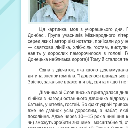
Ця картинка, мов з учорашнього дня. П
Донбасі. Група учасників Міжнародного літер
серед яких і автор цієї нотатки, приїхали до учн
— святкова лінійка, хліб-сіль гостям, висту
навіть у дорослих паморочилося в голові. Го
Донецька неблизька дорога)! Тому й сталося те
Одна з дівчаток, яка кволо декламувала
дитина знепритомніла, її довелося швиденько в
Звісно, загальне враження від свята якщо і не
Дівчинка зі Слов’янська пригадалася дням
лінійки з нагоди останнього дзвоника відразу
батьків, учителів, гостей. Бо факт украй триво
вже не дзвінок усім дорослим, а набат, яки
покоління. Адже через 10—15 років нинішня ю
чи) зможуть зробити значиме і масштабне ті, х