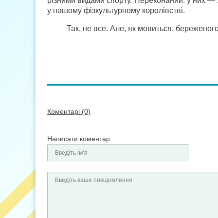
різними видами спорту. Переконаний: у них — з
у нашому фізкультурному королівстві.
Так, не все. Але, як мовиться, береженог
Коментарі (0)
Написати коментар