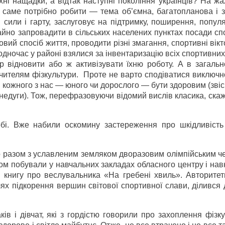
ні нащадки, а відтак наступні покоління українців? На жа
 саме потрібно робити — тема об’ємна, багатопланова і з
 сили і гарту, заслуговує на підтримку, поширення, попул
йно запровадити в сільських населених пунктах посади сп
овий спосіб життя, проводити різні змагання, спортивні вік
одночас у районі взялися за інвентаризацію всіх спортивних 
 відновити або ж активізувати їхню роботу. А в загально
вчителям фізкультури. Проте не варто сподіватися виключн
кожного з нас — юного чи дорослого — бути здоровим (звіс
 недуги). Тож, перефразовуючи відомий вислів класика, ска
і. Вже набили оскомину застереження про шкідливість 
но разом з уславленим земляком дворазовим олімпійським 
м побували у навчальних закладах обласного центру і нав
 книгу про веслувальника «На гребені хвиль». Авторитетн
ях підкорення вершин світової спортивної слави, ділився
в і дівчат, які з гордістю говорили про захоплення фізк