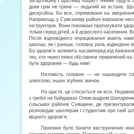
загартовану і щасливу націю? Якими будуть їх
доки грім не гряне — ледачий не встане. Що
дискусійна. Бо все, спрямоване на зміцнення
Наприклад, у Сумському районі вирішили нега
інструкторів. Вони покликані пропагувати здор
тільки серед дітей, а й дорослого населення. В
Після відповідного опрацювання мають намір
школах, як і раніше, головну роль відведено 
Бо здоров’я залежить насамперед від бажання 
тих, хто через певні обставини приречений на
бути здоровим — будь ним!
Натомість головне — не нашкодити соб
алкоголю, інших згубних звичок.
На щастя, це стосується не всіх. Недав
з греблі на байдарках Олександром Шапаренко
сільських районів Сумщини, де презентували
розповідав школярам і студентам про свій шл
міцного здоров’я.
Приємно було бачити виструнчених юнакі