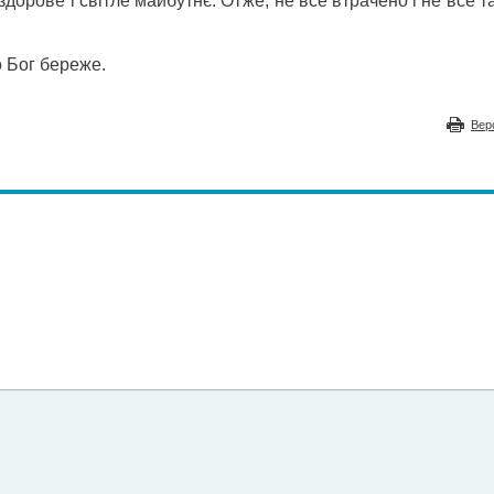
дорове і світле майбутнє. Отже, не все втрачено і не все т
о Бог береже.
Вер