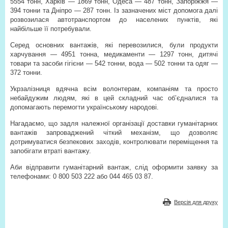
5554 тонн, Харків — 1869 тонн, Одеса — 487 тонн, Запоріжжя —
394 тонни та Дніпро — 287 тонн. Із зазначених міст допомога далі
розвозилася автотранспортом до населених пунктів, які
найбільше її потребували.
Серед основних вантажів, які перевозилися, були продукти
харчування — 4951 тонна, медикаменти — 1297 тонн, дитячі
товари та засоби гігієни — 542 тонни, вода — 502 тонни та одяг —
372 тонни.
Укрзалізниця вдячна всім волонтерам, компаніям та просто
небайдужим людям, які в цей складний час об’єдналися та
допомагають перемогти українському народові.
Нагадаємо, що задля належної організації доставки гуманітарних
вантажів запроваджений чіткий механізм, що дозволяє
дотримуватися безпекових заходів, контролювати переміщення та
запобігати втраті вантажу.
Аби відправити гуманітарний вантаж, слід оформити заявку за
телефонами: 0 800 503 222 або 044 465 03 87.
Версія для друку