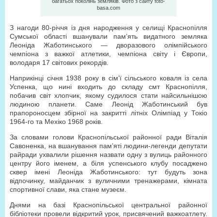
багатьох поколінь земляків. Фото з сайту foto-
basa.com
З нагоди 80-річчя із дня народження у селищі Краснопілля
Сумської області вшанували пам’ять видатного земляка
Леоніда Жаботинського — дворазового олімпійського
чемпіона з важкої атлетики, чемпіона світу і Європи,
володаря 17 світових рекордів.
Наприкінці січня 1938 року в сім’ї сільського коваля із села
Успенка, що нині входить до складу смт Краснопілля,
побачив світ хлопчик, якому судилося стати найсильнішою
людиною планети. Саме Леонід Жаботинський був
прапороносцем збірної на закритті літніх Олімпіад у Токіо
1964-го та Мехіко 1968 років.
За словами голови Краснопільської районної ради Віталія
Савоненка, на вшанування пам’яті людини-легенди депутати
райради ухвалили рішення назвати одну з вулиць районного
центру його іменем, а біля успенського клубу посаджено
сквер імені Леоніда Жаботинського: тут будуть зона
відпочинку, майданчик з вуличними тренажерами, кімната
спортивної слави, яка стане музеєм.
Днями на базі Краснопільської центральної районної
бібліотеки провели відкритий урок, присвячений важкоатлету.