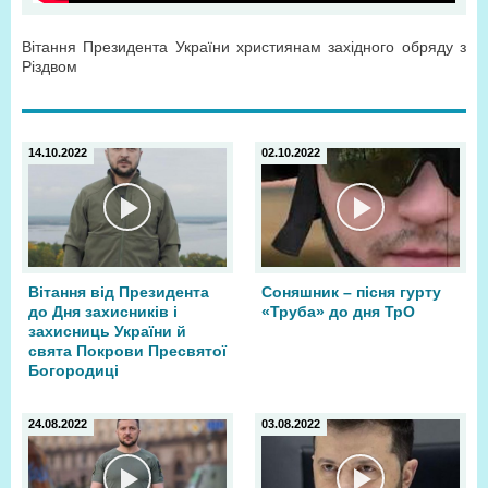
Вітання Президента України християнам західного обряду з
Різдвом
14.10.2022
02.10.2022
Вітання від Президента
Соняшник – пісня гурту
до Дня захисників і
«Труба» до дня ТрО
захисниць України й
свята Покрови Пресвятої
Богородиці
24.08.2022
03.08.2022