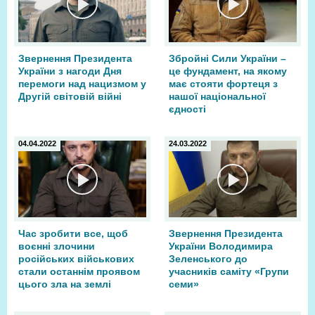
Звернення Президента
Збройні Сили України –
України з нагоди Дня
це фундамент, на якому
перемоги над нацизмом у
має стояти фортеця з
Другій світовій війні
нашої національної
єдності
04.04.2022
24.03.2022
Час зробити все, щоб
Звернення Президента
воєнні злочини
України Володимира
російських військових
Зеленського до
стали останнім проявом
учасників саміту «Групи
цього зла на землі
семи»