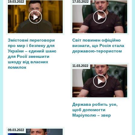
19.03.2022
17.03.2022
Змістовні переговори
Світ повинен офіційно
про мир і безпеку для
визнати, що Росія стала
України – єдиний шанс
державою-терористом
для Росії зменшити
шкоду від власних
11.03.2022
помилок
Держава робить усе,
щоб допомогти
Маріуполю – звер
09.03.2022