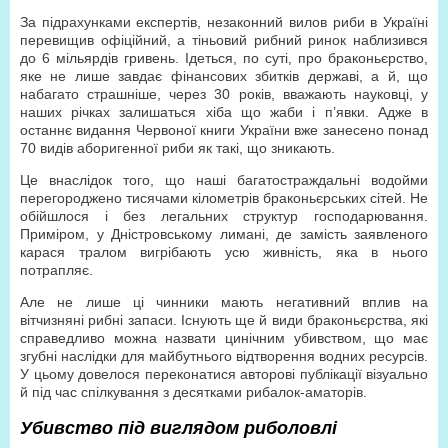
За підрахунками експертів, незаконний вилов риби в Україні
перевищив офіційний, а тіньовий рибний ринок наблизився
до 6 мільярдів гривень. Ідеться, по суті, про браконьєрство,
яке не лише завдає фінансових збитків державі, а й, що
набагато страшніше, через 30 років, вважають науковці, у
наших річках залишаться хіба що жаби і п’явки. Адже в
останнє видання Червоної книги України вже занесено понад
70 видів аборигенної риби як такі, що зникають.
Це внаслідок того, що наші багатостраждальні водойми
перегороджено тисячами кілометрів браконьєрських сітей. Не
обійшлося і без легальних структур господарювання.
Приміром, у Дністровському лимані, де замість заявленого
карася тралом вигрібають усю живність, яка в нього
потрапляє.
Але не лише ці чинники мають негативний вплив на
вітчизняні рибні запаси. Існують ще й види браконьєрства, які
справедливо можна назвати цинічним убивством, що має
згубні наслідки для майбутнього відтворення водних ресурсів.
У цьому довелося переконатися авторові публікації візуально
й під час спілкування з десятками рибалок-аматорів.
Убивство під виглядом риболовлі