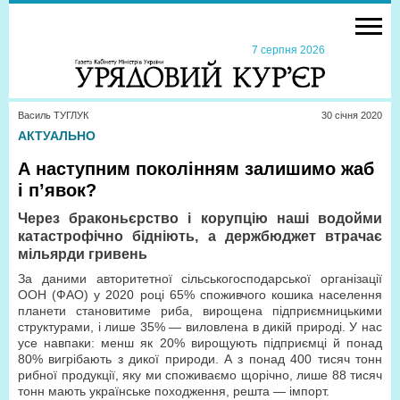
7 серпня 2026
Василь ТУГЛУК
30 сiчня 2020
АКТУАЛЬНО
А наступним поколінням залишимо жаб
і п’явок?
Через браконьєрство і корупцію наші водойми
катастрофічно бідніють, а держбюджет втрачає
мільярди гривень
За даними авторитетної сільськогосподарської організації
ООН (ФАО) у 2020 році 65% споживчого кошика населення
планети становитиме риба, вирощена підприємницькими
структурами, і лише 35% — виловлена в дикій природі. У нас
усе навпаки: менш як 20% вирощують підприємці й понад
80% вигрібають з дикої природи. А з понад 400 тисяч тонн
рибної продукції, яку ми споживаємо щорічно, лише 88 тисяч
тонн мають українське походження, решта — імпорт.