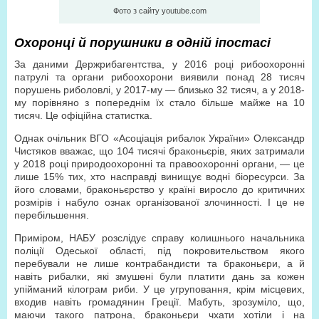
Фото з сайту youtube.com
Охоронці й порушники в одній іпостасі
За даними Держриб­агентства, у 2016 році рибоохоронні
патрулі та органи рибоохорони виявили понад 28 тисяч
порушень риболовлі, у 2017-му — близько 32 тисяч, а у 2018-
му порівняно з попереднім їх стало більше майже на 10
тисяч. Це офіційна статистка.
Однак очільник ВГО «Асоціація рибалок України» Олександр
Чистяков вважає, що 104 тисячі браконьєрів, яких затримали
у 2018 році природоохоронні та правоохоронні органи, — це
лише 15% тих, хто насправді винищує водні біоресурси. За
його словами, браконьєрство у країні виросло до критичних
розмірів і набуло ознак організованої злочинності. І це не
перебільшення.
Приміром, НАБУ розслідує справу колишнього начальника
поліції Одеської області, під покровительством якого
перебували не лише контрабандисти та браконьєри, а й
навіть рибалки, які змушені були платити дань за кожен
упійманий кілограм риби. У це угруповання, крім місцевих,
входив навіть громадянин Греції. Мабуть, зрозуміло, що,
маючи такого патрона, браконьєри чхати хотіли і на