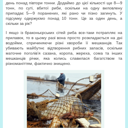
день понад півтори тонни. Додаймо до цієї кількості ще 8—9
тонн, по суті, вбитої риби, оскільки на одну виловлену
припадає 5—9 поранених, які рано чи пізно загинуть. У
підсумку одержуємо понад 10 тонн. Це за один день, а
скільки за рік?
І якщо із браконьєрських сітей риба все-таки потрапляє на
прилавок, то в цьому разі вона просто розкладається на дні
водойми, спричиняючи різні хвороби її мешканців. Так
убивають майбутнє відтворення рибних запасів, оскільки
маточне поголів’я сазана, коропа, жереха, сома та інших
мешканців річки, яка колись славилася багатством та
різноманіттям, фактично знищено.