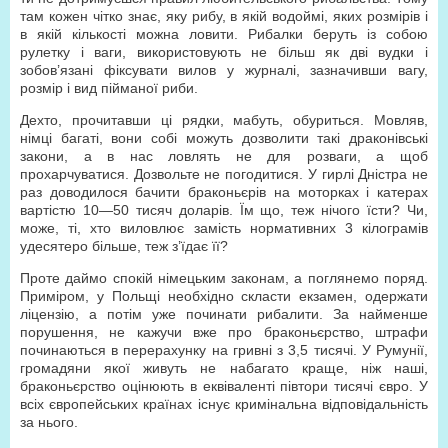
там кожен чітко знає, яку рибу, в якій водоймі, яких розмірів і
в якій кількості можна ловити. Рибалки беруть із собою
рулетку і ваги, використовують не більш як дві вудки і
зобов’язані фіксувати вилов у журналі, зазначивши вагу,
розмір і вид пійманої риби.
Дехто, прочитавши ці рядки, мабуть, обуриться. Мовляв,
німці багаті, вони собі можуть дозволити такі драконівські
закони, а в нас ловлять не для розваги, а щоб
прохарчуватися. Дозвольте не погодитися. У гирлі Дністра не
раз доводилося бачити браконьєрів на моторках і катерах
вартістю 10—50 тисяч доларів. Їм що, теж нічого їсти? Чи,
може, ті, хто виловлює замість нормативних 3 кілограмів
удесятеро більше, теж з’їдає її?
Проте даймо спокій німецьким законам, а поглянемо поряд.
Приміром, у Польщі необхідно скласти екзамен, одержати
ліцензію, а потім уже починати рибалити. За найменше
порушення, не кажучи вже про браконьєрство, штрафи
починаються в перерахунку на гривні з 3,5 тисячі. У Румунії,
громадяни якої живуть не набагато краще, ніж наші,
браконьєрство оцінюють в еквіваленті півтори тисячі євро. У
всіх європейських країнах існує кримінальна відповідальність
за нього.