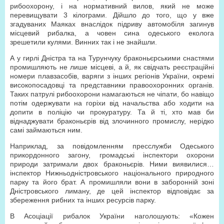
рибоохорону, і на нормативний вилов, який не може
перевищувати 3 кілограми. Дійшло до того, що у вже
згадуваних Маяках внаслідок підриву автомобіля загинув
місцевий рибалка, а човен сина одеського еколога
зрешетили кулями. Винних так і не знайшли.
А у гирлі Дністра та на Турунчуку браконьєрськими снастями
промишляють не лише місцеві, а й, як свідчать реєстраційні
номери плавзасобів, варяги з інших регіонів України, окремі
високопосадовці та представники правоохоронних органів.
Таких патрулі рибоохорони намагаються не чіпати, бо навіщо
потім одержувати на горіхи від начальства або ходити на
допити в поліцію чи прокуратуру. Та й ті, хто мав би
віднаджувати браконьєрів від злочинного промислу, нерідко
самі займаються ним.
Наприклад, за повідомленням пресслужби Одесь­кого
прикордонного загону, громадські інспектори охорони
природи затримали двох браконьєрів. Ними виявилися…
інспектор Нижньодністровського націо­нального природного
парку та його брат. А промишляли вони в заборонній зоні
Дністровського лиману, де цей інспектор відповідає за
збереження рибних та інших ресурсів парку.
В Асоціації рибалок України наголошують: «Кожен