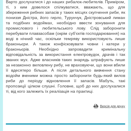
Варто дослухатися і до наших рибалок-любителів. Приміром,
ті, з ким довелося спілкуватися, вважають, що для
збереження рибних запасів у таких місцях скупчення риби, як
пониззя Дністра, його гирло, Турунчук, Дністровський лиман
та подібних водоймах, необхідно ввести зонування для
промислового і любительського лову. Слід заборонити
перебувати плавзасобам (окрім суб’єктів господарювання) на
воді в нічний час, оскільки темряву використовують лише
браконьєри. А також конфісковувати човни і катери у
браконьєрів. Необхідно запровадити кримінальну
відповідальність за використання електровудок, драчів і так
званих мух. Адже власників таких знарядь штрафують лише
за незаконно виловлену рибу, не враховуючи, що вони вбили
її вдесятеро більше. А після детального вивчення стану
водойм вченими можна просто заборонити будь-який вилов
риби до періоду відновлення її запасів. Мабуть, такі
пропозиції цілком слушні. Головне, щоб до них дослухалися
ті, від кого залежить їх реалізація на практиці.
Версія для друку