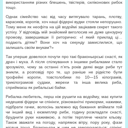
використанням різних блешень, твістерів, силіконових рибок
тощо.
Однак сімейство час від часу витягувало тарань, плотву,
карасиків, коропів, хоч наші фідерні вудки стояли непорушно.
Тому мене як неофіта на цій водоймі зацікавив секрет такого
успіху. У відповідь мій знайомий виголосив не дуже цензурну
промову, завершивши її риторично: «І який приклад ці…
подають дітям? Вони хоч на секунду замислилися, що
залишать своїм внукам?»
Так уперше довелося почути про такі браконьєрські снасті, як
драч і муха. А після спілкування з іншими рибалками стало
зрозуміло, чому за останні п’ять років деякі види риби тут
зникли, а розповіді про те, що раніше не рідкістю були
трофейні коропи, товстолобики по 10—15 кілограмів,
трикілограмові судаки, жерехи та інша велика риба,
сприймаєш як рибальські байки.
Рибалка-любитель, перш ніж рушити на водойму, має купити
недешеві фідери чи спінінги, різноманітні прикорми, наживки,
підібрати гачки, волосінь залежно від бажання впіймати той
чи інший вид і екземпляр риби, годину розкладати снасті,
бруднити руки наживкою, а потім терпляче чекати кльову.
Також зважати на погоду, напрямок вітру, пору року, фази
місяця тощо. Браконьєри ж цим не заморочуються: спінінг,