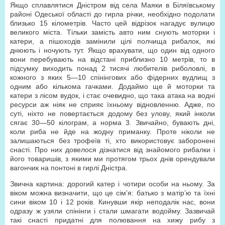
Якщо сплавлятися Дністром від села Маяки в Біляївському
районі Одеської області до гирла річки, необхідно подолати
близько 15 кілометрів. Часто цей відрізок нагадує вулицю
великого міста. Тільки замість авто ним снують моторки і
катери, а пішоходів замінили цілі полчища рибалок, які
днюють і ночують тут. Якщо врахувати, що один від одного
вони перебувають на відстані приблизно 10 метрів, то в
підсумку виходить понад 2 тисячі любителів риболовлі, в
кожного з яких 5—10 спінінгових або фідерних вудлищ з
одним або кількома гачками. Додаймо ще й моторки та
катери з лісом вудок, і стає очевидно, що така атака на водні
ресурси аж ніяк не сприяє їхньому відновленню. Адже, по
суті, ніхто не повертається додому без улову, який інколи
сягає 30—50 кілограм, а норма 3. Звичайно, бувають дні,
коли риба не йде на жодну приманку. Проте ніколи не
залишаються без трофеїв ті, хто використовує заборонені
снасті. Про них довелося дізнатися від знайомого рибалки і
його товаришів, з якими ми протягом трьох днів орендували
вагончик на понтоні в гирлі Дністра.
Звична картина: дорогий катер і чотири особи на ньому. За
віком можна визначити, що це сім’я: батько з матір’ю та їхні
сини віком 10 і 12 років. Кинувши якір неподалік нас, вони
одразу ж узяли спінінги і стали шмагати водойму. Зазвичай
такі снасті придатні для полювання на хижу рибу з