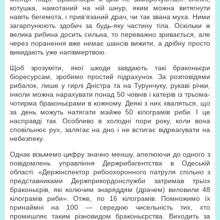
котушка, намотаний на ній шнур, яким можна витягнути
навіть бегемота, і прив’язаний драч, чи так звана муха. Ними
загарпунюють здобич за будь-яку частину тіла. Оскільки ж
велика рибина досить сильна, то переважно зривається, але
через поранення вже немає шансів вижити, а дрібну просто
викидають уже напівмертвою.
Щоб зрозуміти, якої шкоди завдають такі браконьєри
біоресурсам, зробимо простий підрахунок. За розповідями
рибалок, лише у гирлі Дністра та на Турунчуку, рукаві річки,
інколи можна нарахувати понад 50 човнів і катерів із трьома-
чотирма браконьєрами в кожному. Деякі з них хваляться, що
за день можуть натягати майже 50 кілограмів риби. І це
насправді так. Особливо в холодні пори року, коли вона
сповільнює рух, залягає на дно і не встигає відреагувати на
небезпеку.
Однак візьмемо цифру значно меншу, апелюючи до одного з
повідомлень управління Держрибагентства в Одеській
області: «Держінспектор рибоохоронного патруля спільно з
представниками Держприкордонслужби затримав трьох
браконьєрів, які колючим знаряддям (драчем) виловили 48
кілограмів риби». Отже, по 16 кілограмів. Помножимо їх
принаймні на 100 — середню чисельність тих, хто
промишляє таким різновидом браконьєрства. Виходить за