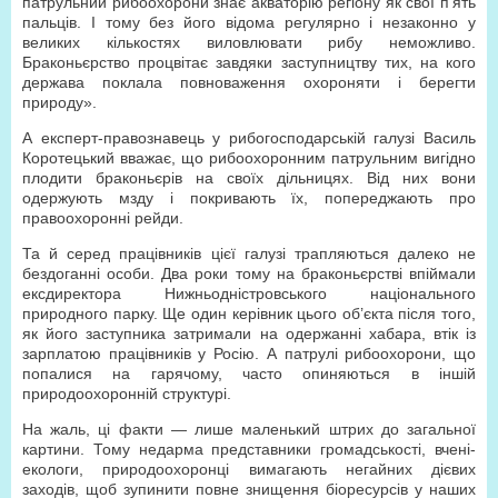
патрульний рибоохорони знає акваторію регіону як свої п’ять
пальців. І тому без його відома регулярно і незаконно у
великих кількостях виловлювати рибу неможливо.
Браконьєрство процвітає завдяки заступництву тих, на кого
держава поклала повноваження охороняти і берегти
природу».
А експерт-правознавець у рибогосподарській галузі Василь
Коротецький вважає, що рибоохоронним патрульним вигідно
плодити браконьєрів на своїх дільницях. Від них вони
одержують мзду і покривають їх, попереджають про
правоохоронні рейди.
Та й серед працівників цієї галузі трапляються далеко не
бездоганні особи. Два роки тому на браконьєрстві впіймали
ексдиректора Нижньодністровського національного
природного парку. Ще один керівник цього об’єкта після того,
як його заступника затримали на одержанні хабара, втік із
зарплатою працівників у Росію. А патрулі рибоохорони, що
попалися на гарячому, часто опиняються в іншій
природоохоронній структурі.
На жаль, ці факти — лише маленький штрих до загальної
картини. Тому недарма представники громадськості, вчені-
екологи, природоохоронці вимагають негайних дієвих
заходів, щоб зупинити повне знищення біоресурсів у наших