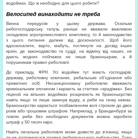
водоймах. Що ж необхідно для цього робити?
Велосипед винаходити не треба
Винна передусім у цьому держава. Оскільки
рибогосподарську галузь раніше не вважали важливою
складовою агропромислового комплексу, то й законодавство
з цього питання далеке від досконалості. Щоб його
вдосконалити, варто, мабуть, поглянути на досвід інших
країн, де законодавство та судді, на відміну від наших, не
дають жодних поблажок не лише браконьєрам, а й
порушникам правил риболовлі.
До прикладу, ФРН. Усі водойми тут мають господарів:
державу, риболовну компанію, рибальське об’єднання або
приватних осіб. Несанкціоновану риболовлю вважають
кримінальним злочином і карають за статтею «крадіжка». Без
ліцензії на вільних водоймах розцінюють як браконьєрство
навіть якщо ти лише закинув вудку, а риби на гачку немає.
Браконьєрство карається позбавленням волі строком до двох
років або грошовим штрафом. Наприклад, у Бранденбурзі за
ловлю риби без необхідних документів можна заробити
штраф у 50 тисяч євро.
Навіть легальна риболовля може довести до в’язниці, якщо
ти не дотримуєшся правил любительського рибальства. Тому