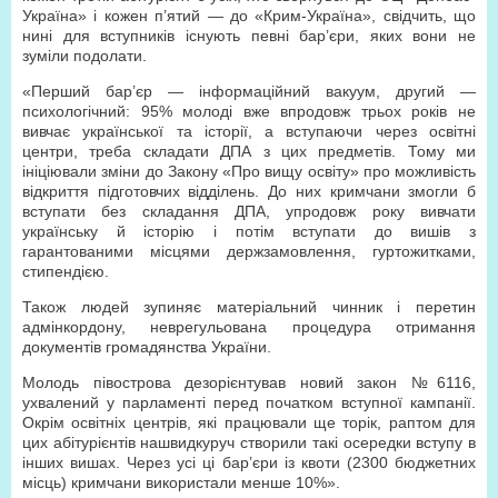
Україна» і кожен п’ятий — до «Крим-Україна», свідчить, що
нині для вступників існують певні бар’єри, яких вони не
зуміли подолати.
«Перший бар’єр — інформаційний вакуум, другий —
психологічний: 95% молоді вже впродовж трьох років не
вивчає української та історії, а вступаючи через освітні
центри, треба складати ДПА з цих предметів. Тому ми
ініціювали зміни до Закону «Про вищу освіту» про можливість
відкриття підготовчих відділень. До них кримчани змогли б
вступати без складання ДПА, упродовж року вивчати
українську й історію і потім вступати до вишів з
гарантованими місцями держзамовлення, гуртожитками,
стипендією.
Також людей зупиняє матеріальний чинник і перетин
адмінкордону, неврегульована процедура отримання
документів громадянства України.
Молодь півострова дезорієнтував новий закон №6116,
ухвалений у парламенті перед початком вступної кампанії.
Окрім освітніх центрів, які працювали ще торік, раптом для
цих абітурієнтів нашвидкуруч створили такі осередки вступу в
інших вишах. Через усі ці бар’єри із квоти (2300 бюджетних
місць) кримчани використали менше 10%».