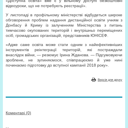
«Доступна освіта» вже є у вільному доступі безкоштовні
відеоуроки, що не потребують реєстрації».
У листопаді в профільному міністерстві відбудеться широке
обговорення проблем надання дистанційної освіти учням з
Донбасу й Криму із залученням Міністерства з питань
тимчасово окупованих територій і внутрішньо переміщених
осіб, громадських організацій, представників ЮНІСЕФ.
«Адже саме освіта може стати одним з найефективніших
інструментів реінтеграції територій, які постраждали
внаслідок війни, — резюмує Ірина Жданова. — Підсумовуючи
зроблене, не зупиняємося, співпрацюємо й уже нині
починаємо підготовку до вступної кампанії 2018 року».
Версія для друку
Коментарі (0)