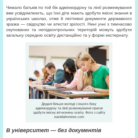
Чимало батьків по той бік адмінкордону та лінії розмежування
вже усвідомлюють, що їхні діти мають здобути якісні знання в
українських школах, отже й легітимні документи державного
зразка — свідоцтво чи атестат зрілості. Нині учні з тимчасово
окупованих та непідконтрольних територій можуть здобути
загальну середню освіту дистанційно та у формі екстернату.
Дедалі більше молоді з іншого боку
адмінкордону та лінії розмежування прагне
здобути якісну вітчизняну освіту. Фото з сайту
eastidahonews.com
В університет — без документів