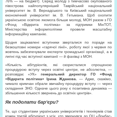
76% — на бюджет). Серед молоді з тимчасово окупованого
півострова найпопулярніший Таврійський національний
університет ім. В. Вернадського та Київський національний
економічний університет ім. В. Гетьмана. Щоб охопити
українською освітою якомога більше молоді, МОН разом з ГО
«Фонд «Відкрита політика» за підтримки МінТОТ,
Міністерства інформполітики провели масштабну
інформаційну кампанію.
Щодня зацікавлені вступники зверталися по поради на
безкоштовні номери «гарячої лінії», роботу якої з червня по
жовтень забезпечували експерти громадської організації, а в
липні під час вступної кампанії — й фахівці з МОН.
«Кількість абітурієнтів, які скористалися спрощеною
процедурою вступу через освітні центри, не абсолютна, —
розповідає «УК»
генеральний директор ГО «Фонд
«Відкрита політика» Ірина Жданова.
— Адже, скажімо,
чимало кримчан обрали звичайну процедуру вступу — через
складання ЗНО. Одначе цього року є позитивна динаміка —
збільшення кількості звернень до освітніх центрів».
Як подолати бар’єри?
Те, що студентами українських університетів і технікумів став
кожен третій абітурієнт з усіх, хто звернувся до ОЦ «Донбас-