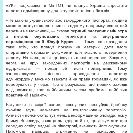
«УК» поцікавився в МінТОТ, чи планує Україна спростити
перетин адмінкордону для вступників та їхніх батьків.
«Не маючи українського або закордонного паспорта, людина
може перетнути кордон лише в одному напрямку, зворотний
перетин не можливий, — сказав
перший заступник міністра
з питань окупованих територій та внутрішньо
переміщених осіб Юсуф Куркчі.
— Тому наше завдання
таке: всім, хто планує поїздку на материк, дати змогу
оперативно отримати документи для вчасного повернення
додому. На жаль, поки що існують певні перепони. Зокрема,
черга на друк закордонних паспортів на державному
підприємстві — понад 56 тисяч примірників. Тому
запроваджуючи пільгове проходження перетину
адмінкордону, мусимо зважати й на права громадян, які вже
перебувають у черзі. Проте розуміємо, що певних заходів
слід вживати, тож найближчим часом зробимо найбільш
практичний варіант».
Вступники із «сірої зони», неіснуючих республік Донбасу
охочіше їдуть навчатися на контрольовану територію.
Активісти пояснюють: тут менша інформаційна блокада, ніж у
Криму. Вочевидь, свою роль відіграє й те, що документи про
середню освіту, видані на півострові, визнають його окупанти.
Натомість папірців, отриманих на тимчасово не