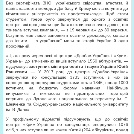
Без сертифіката ЗНО, українського свідоцтва, атестата й
навіть паспорта молодь з Донбасу й Криму могла вступити до
вітчизняних університетів та профтехзакладів. Щоб стати
студентом, треба було звернутися до одного з освітніх
центрів, які працювали при багатьох вишах значно довше, ніж
тривала вступна кампанія, — з 19 червня аж до 30 вересня.
Вступник мав лише заповнити освітню декларацію, скласти
два іспити — з української мови та історії України й один
профільний.
«Цього року через освітні центри «Донбас-Україна» і «Крим-
Україна» до вітчизняних вишів вступило 1550 абітурієнтів, —
підсумовує
заступник міністра освіти і науки України Юрій
Рашкевич.
— У 2017 році до центрів «Донбас-Україна»
звернулися по консультацію 3733 вступники, з них за
спрощеною процедурою студентами стали 1346, понад 1000
вступила на бюджетну форму навчання. Найбільше
випускників з тимчасово не підконтрольних територій
вступили до Луганського національного університету ім. Т.
Шевченка та Східноукраїнського національного університету
ім. В. Даля».
У профільному відомстві підсумовують, що до освітніх
центрів «Крим-Україна» по консультацію звернулися 1076
осіб, з них вступив лише кожен п’ятий (204 абітурієнти, понад