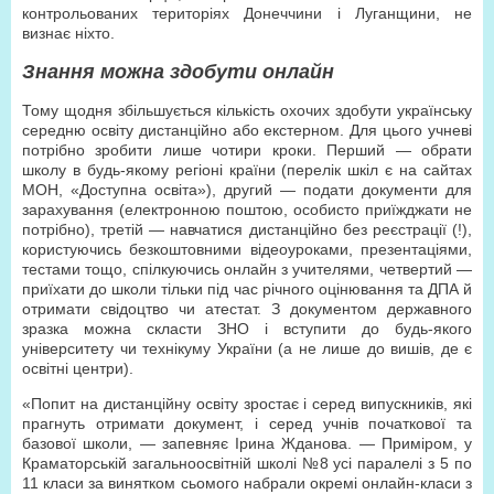
контрольованих територіях Донеччини і Луганщини, не
визнає ніхто.
Знання можна здобути онлайн
Тому щодня збільшується кількість охочих здобути українську
середню освіту дистанційно або екстерном. Для цього учневі
потрібно зробити лише чотири кроки. Перший — обрати
школу в будь-якому регіоні країни (перелік шкіл є на сайтах
МОН, «Доступна освіта»), другий — подати документи для
зарахування (електронною поштою, особисто приїжджати не
потрібно), третій — навчатися дистанційно без реєстрації (!),
користуючись безкоштовними відеоуроками, презентаціями,
тестами тощо, спілкуючись онлайн з учителями, четвертий —
приїхати до школи тільки під час річного оцінювання та ДПА й
отримати свідоцтво чи атестат. З документом державного
зразка можна скласти ЗНО і вступити до будь-якого
університету чи технікуму України (а не лише до вишів, де є
освітні центри).
«Попит на дистанційну освіту зростає і серед випускників, які
прагнуть отримати документ, і серед учнів початкової та
базової школи, — запевняє Ірина Жданова. — Приміром, у
Краматорській загальноосвітній школі №8 усі паралелі з 5 по
11 класи за винятком сьомого набрали окремі онлайн-класи з