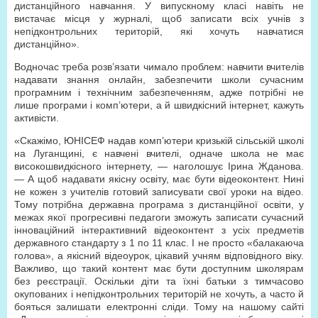
дистанційного навчання. У випускному класі навіть не
вистачає місця у журналі, щоб записати всіх учнів з
непідконтрольних територій, які хочуть навчатися
дистанційно».
Водночас треба розв’язати чимало проблем: навчити вчителів
надавати знання онлайн, забезпечити школи сучасним
програмним і технічним забезпеченням, адже потрібні не
лише програми і комп’ютери, а й швидкісний інтернет, кажуть
активісти.
«Скажімо, ЮНІСЕФ надав комп’ютери кризькій сільській школі
на Луганщині, є навчені вчителі, одначе школа не має
високошвидкісного інтернету, — наголошує Ірина Жданова.
— А щоб надавати якісну освіту, має бути відеоконтент. Нині
не кожен з учителів готовий записувати свої уроки на відео.
Тому потрібна державна програма з дистанційної освіти, у
межах якої прогресивні педагоги зможуть записати сучасний
інноваційний інтерактивний відеоконтент з усіх предметів
державного стандарту з 1 по 11 клас. І не просто «балакаюча
голова», а якісний відеоурок, цікавий учням відповідного віку.
Важливо, що такий контент має бути доступним школярам
без реєстрації. Оскільки діти та їхні батьки з тимчасово
окупованих і непідконтрольних територій не хочуть, а часто й
бояться залишати електронні сліди. Тому на нашому сайті