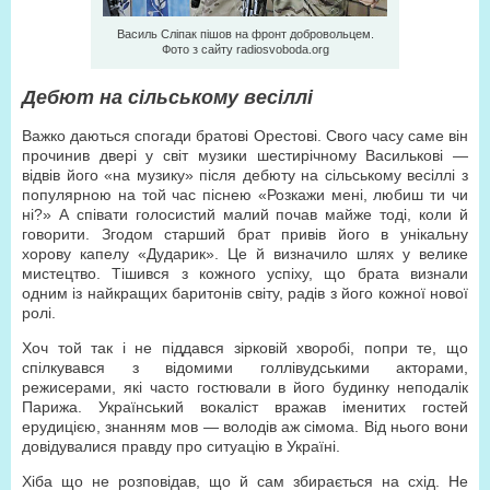
Василь Сліпак пішов на фронт добровольцем.
Фото з сайту radiosvoboda.org
Дебют на сільському весіллі
Важко даються спогади братові Орестові. Свого часу саме він
прочинив двері у світ музики шестирічному Василькові —
відвів його «на музику» після дебюту на сільському весіллі з
популярною на той час піснею «Розкажи мені, любиш ти чи
ні?» А співати голосистий малий почав майже тоді, коли й
говорити. Згодом старший брат привів його в унікальну
хорову капелу «Дударик». Це й визначило шлях у велике
мистецтво. Тішився з кожного успіху, що брата визнали
одним із найкращих баритонів світу, радів з його кожної нової
ролі.
Хоч той так і не піддався зірковій хворобі, попри те, що
спілкувався з відомими голлівудськими акторами,
режисерами, які часто гостювали в його будинку неподалік
Парижа. Український вокаліст вражав іменитих гостей
ерудицією, знанням мов — володів аж сімома. Від нього вони
довідувалися правду про ситуацію в Україні.
Хіба що не розповідав, що й сам збирається на схід. Не