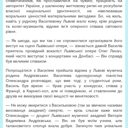
співвітчизників, які прославилися на чужині, працюють на
авторитет України, у шаленому життєвому ритмі не розгубили
власної національної ідентичності, не нівелювавши
моральних цінностей матеріальними вигодами. Бо, на жаль,
навіть у рідному Василевому Львові мало кому, крім родини
та колег-музикантів, відоме ім’я оперного співака світового
рівня.
— Як шкода, що ми так і не спромоглися організувати його
виступ на сцені Львівської опери, — зізнається давній Василів
приятель провідний вокаліст Львівської опери Олег Лихач,
який часто виступає з концертами на Донбасі. — Він справді
був великим співаком.
Попрощатися з Василем прийшла відома у Львові музична
родина Андрієвських. Василева однокурсниця піаністка
Олександра розповідає, що вже тоді, у студентські роки,
Василь був зіркою — брав участь у конкурсах, співав у
Франції, в Карнегі-хол, але ні поведінкою, ні ставленням до
друзів не виказував своєї вищості чи винятковості.
— Не можу змиритися з Васильковою (так за звичкою називає
вихованця академії) смертю, — крізь сльози каже мати
Олександри — доцент Львівської музичної академії Вікторія
Вадимівна Андрієвська. — Він не був моїм учнем, але
талановитого хлопця знала добре. Загинуло таке унікальне