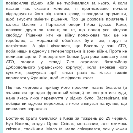
повідомляв рідних, аби не турбувалися за нього. А коли
настав час сказати колегам, ті прогнозовано почали
відраджувати його від такого кроку, знаходили аргументи,
щоб змусити змінити рішення. Про це розповів приятель і
колега Василя з Паризької опери Гійом Дюссо. Каже,
поважав друга за талант, за те, що понад усе цінував
свободу. Рішення йти на війну пояснював так: це не
геройство, а моральний обов’язок бути там, поруч із
патріотами. А рідні дізналися, що Василь у зоні АТО,
побачивши в одному з телерепортажів із зони війни. Проте не
полишав сцени. У перерві між боями (два роки воював у зоні
АТО, згодом у складі 7-го окремого батальйону
Добровольчого українського корпусу), коли вмовкав його
кулемет, розучував арії, кілька разів на кілька тижнів
виривався у Францію, щоб не підвести колег.
Під час чергового приїзду його просили, навіть благали (а
залишався ще один фронтовий місяць) не повертатися туди,
наче якесь лихе передчуття у рідних було. Застерігала від
поїздки випадкова перехожа, з якою зіткнувся на вулиці, що
виявилася ворожкою.
Востаннє брати бачилися в Києві за тиждень до 29 червня.
Був Василь, згадує Орест Сліпак, мовчазним, але якимось
світлим, спокійним. Мало їв, мало спілкувався, хоч у кожен