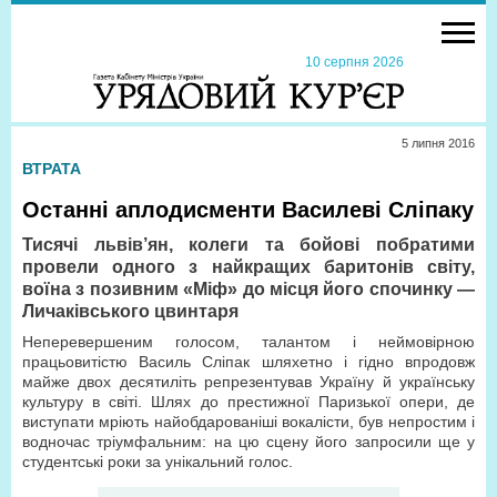
10 серпня 2026
5 липня 2016
ВТРАТА
Останні аплодисменти Василеві Сліпаку
Тисячі львів’ян, колеги та бойові побратими
провели одного з найкращих баритонів світу,
воїна з позивним «Міф» до місця його спочинку —
Личаківського цвинтаря
Неперевершеним голосом, талантом і неймовірною
працьовитістю Василь Сліпак шляхетно і гідно впродовж
майже двох десятиліть репрезентував Україну й українську
культуру в світі. Шлях до престижної Паризької опери, де
виступати мріють найобдарованіші вокалісти, був непростим і
водночас тріумфальним: на цю сцену його запросили ще у
студентські роки за унікальний голос.