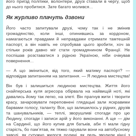
його приїзд політики, волонтери, друзі ставали в чергу, щоб
до нього пробитися. Зате багато молився...
Як журливо плачуть дзвони
Його часто запитували друзі, чому так і не змінив
громадянство, коли інші, опинившись за кордоном,
намагаються правдами й неправдами отримати тамтешній
паспорт, а він навіть не спробував цього зробити, хоч за
стільки років давно міг стати громадянином Франції. Не
поспішав розставатися з рідною Україною, ніби очікував
повернення...
— А що зміниться, від того, який матиму паспорт? —
відповідав запитанням на запитання. — Я людина мистецтва!
Він був і залишиться людиною мистецтва. Життя його
снайперська куля агресора обірвала на найвищій ноті, які
давались йому так легко, на злеті. Він прагнув жити і творити
красу, зачаровувати переповнені глядацькі зали яскравими
барвами голосу, таланту. Все, що залишилось у рідних, друзів
та шанувальників, — теплі, зворушливі спогади про цю
Людину, спогади і записи арій у його виконанні. А ще — дім
на Сардинії, що його купив для батьків, аби ті мали гідну
старість, бо пам’ятав, як тяжко гарували вони на автобусному
заводі, як сутужно жилося родині, як ледь зводили кінці з