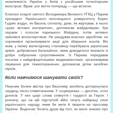
незалежність України у битві з російським тоталітарним
монстром. Вірив: усе життя попереду — ще встигне.
Єпископ єпархії святого Володимира Великого УГКЦ у Парижі
президент Українського католицького університету Борис
Гудзяк згадує, як Василь спочатку, доки, як жартував, в нього
«руки зв’язані контрактом», допомагав майданівцям, був
серцем і голосом паризького Майдану, потім активно
зайнявся волонтерством. Не шкодував власних заробітків, не
соромився організовувати акції для збирання коштів. Він
знав, у якому жалюгідному становищі перебувала українська
армія, добровольчі батальйони, яким доводилося воювати із
добре озброєним супротивником. Із Парижа передавав
посилки з найдефіцитнішими медикаментами, організовував
лікування для тяжкопоранених, допомагав дітям загиблих
героїв.
Коли навчимося шанувати своїх?
Пекучим болем звістка про Василеву загибель доторкнулася
сердець тисяч співвітчизників. У соцмережах — десятки, сотні
дописів. У них щирі слова співчуття і гордості за Героя. І
розпачу, що на цій підступній війні гинуть найкращі сини
українського народу, яким би жити й творити на прославу
України. Водночас болить душа від того, як мало знаємо про