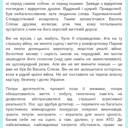
ні перед самим собою, ні перед іншими. Завжди з відкритим
поглядом і відкритою душею. Відданий і щирий. Правдолюб.
Був небагатослівним, зате людиною слова. Харизматичний.
Стовідсотковий козарлюга. Таким запам’ятався Василь
Сліпак друзям, колегам, усім тим, кому поталанило
зустрітися з ним на його короткій життєвій дорозі.
Він не мусив, і це, мабуть, було б справедливо, йти на ту
страшну війну, не міняти сцену і життя у комфортному Парижі
на пекло донецького аеропорту, жорстокі реалії війни,
болотяне місиво і сирість окопів на передовій, які могли
зашкодити його голосові (над цим навіть не замислювався),
на щосекундний ризик. Але він не міг вчинити інакше — це
вже не був би Василь Сліпак. Він не міг залишитися осторонь,
коли в рідній країні війна. Не міг поставити на терези власну
кар’єру, безпеку і долю України.
Попри десятиліття, прожиті поза її межами, попри
облаштованість життя і побуту, генетична пам’ять не
дозволяла абстрагуватися від страшної агресивної
реальності. Усе, що здобув дотепер, — перемоги на багатьох
престижних міжнародних конкурсах оперних виконавців,
гранти, титули, контракти, — втратило для нього цінність.
Бачив себе не на сцені, а там, далеко, у зоні АТО. Де
найсміливіші, найсвідоміші патріоти обстоюють право на