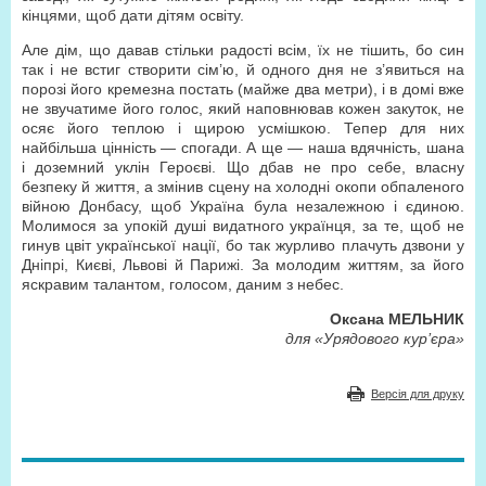
кінцями, щоб дати дітям освіту.
Але дім, що давав стільки радості всім, їх не тішить, бо син
так і не встиг створити сім’ю, й одного дня не з’явиться на
порозі його кремезна постать (майже два метри), і в домі вже
не звучатиме його голос, який наповнював кожен закуток, не
осяє його теплою і щирою усмішкою. Тепер для них
найбільша цінність — спогади. А ще — наша вдячність, шана
і доземний уклін Героєві. Що дбав не про себе, власну
безпеку й життя, а змінив сцену на холодні окопи обпаленого
війною Донбасу, щоб Україна була незалежною і єдиною.
Молимося за упокій душі видатного українця, за те, щоб не
гинув цвіт української нації, бо так журливо плачуть дзвони у
Дніпрі, Києві, Львові й Парижі. За молодим життям, за його
яскравим талантом, голосом, даним з небес.
Оксана МЕЛЬНИК
для «Урядового кур’єра»
Версія для друку