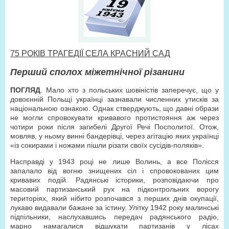
75 РОКІВ ТРАГЕДІЇ СЕЛА КРАСНИЙ САД
Перший сполох міжетнічної різанини
ПОГЛЯД
. Мало хто з польських шовіністів заперечує, що у
довоєнній Польщі українці зазнавали численних утисків за
національною ознакою. Однак стверджують, що давні образи
не могли спровокувати кривавого протистояння аж через
чотири роки після загибелі Другої Речі Посполитої. Отож,
мовляв, у ньому винні бандерівці, через агітацію яких українці
«із сокирами і ножами пішли різати своїх сусідів-поляків».
Насправді у 1943 році не лише Волинь, а все Полісся
запалало від вогню знищених сіл і спровокованих цим
кривавих подій. Радянські історики, розповідаючи про
масовий партизанський рух на підконтрольних ворогу
територіях, який нібито розпочався з перших днів окупації,
лукаво видавали бажане за істину. Улітку 1942 року малинські
підпільники, наслухавшись передач радянського радіо,
марно намагалися відшукати партизанів у лісах