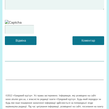
©2012 «Урядовий кур’єр». Усі права застережено. Інформація, яку розміщено на сайті
www.ukurier.gov.ua, є власністю редакції газети «Урядовий кур'єр». Будь-який передрук чи
будь-яке інше поширення зазначеної інформації здійснюється за попередньої згоди
керівництва редакції. Під час цитування інформації, розміщеної на сайті, посилання на газету