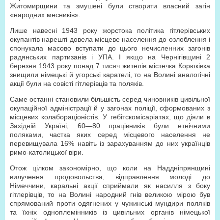
Житомирщини та змушені були створити власний загін
«народних месників».
Лише навесні 1943 року жорстока політика гітлерівських
окупантів нарешті довела місцеве населення до озлоблення і
спонукала масово вступати до цього нечисленних загонів
радянських партизанів і УПА. І якщо на Чернігівщині 2
березня 1943 року понад 7 тисяч жителів містечка Корюківка
знищили німецькі й угорські карателі, то на Волині аналогічні
акції були на совісті гітлерівців та поляків.
Саме останні становили більшість серед чиновників цивільної
окупаційної адміністрації й у загонах поліції, сформованих з
місцевих колабораціоністів. У гебітскомісаріатах, що діяли в
Західній Україні, 60—80 працівників були етнічними
поляками, частка яких серед місцевого населення не
перевищувала 16% навіть із зарахуванням до них українців
римо-католицької віри.
Отож цілком закономірно, що коли на Наддніпрянщині
вилучення продовольства, відправлення молоді до
Німеччини, каральні акції сприймали як насилля з боку
гітлерівців, то на Волині народний гнів великою мірою був
спрямований проти одягнених у чужинські мундири поляків
та їхніх одноплемінників із цивільних органів німецької