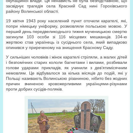
окупаційної влади. Ця ненависть не була безпідставною, що
засвідчує трагедія села Красний Сад нині Горохівського
району Волинської області.
19 квітня 1943 року населений пункт оточили карателі, які,
попри німецьку уніформу, розмовляли польською мовою. У
перший день передвеликоднього тижня мученицькою смертю
загинули 103 особи зі 116 місцевих мешканців. 104-ю
жертвою став українець із сусіднього села, який випадково
опинився у приреченому на знищення Красному Саду.
У сильніших чоловіків і жінок карателі стріляли, а малих дітей
і безпомічних старих кололи багнетами і вилами, розбивали
голови ударами прикладів, як учинили з дев’ятимісячним
немовлям. Це відбувалося за кілька місяців до подій, які у
Польщі називають Волинською різаниною, нібито без жодних
причин вчиненою кровожерливими українцями-різунами
проти добрих сусідів-поляків.