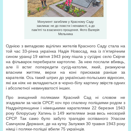
Монумент загиблим у Красному Саду
закликає не до помсти і ненависті, а до
пам’яті та взаємного прощення. Фото Валерія
Мельника
Однією з випадково вцілілих жителів Красного Саду стала на
той час 33-річна українка Надія Новосад, яка із п’ятирічним
сином уранці 19 квітня 1943 року пішла у сусіднє село Скірче
на фільварок перебирати картоплю. За нею послали вбивць,
але її встиг попередити сусід-католик, який, ризикуючи
власним життям, верхи на коні прискакав раніше за
карателів. Ось такий штрих до українсько-польських відносин,
які аж ніяк не вкладаються в чорно-білу картину звірств одних
і абсолютної невинуватості інших.
Про знищений поляками Красний Сад ні словом не
згадували за часів СРСР, хоч про спалену поліцаями родом з
Наддніпрянщини і німецькими карателями 22 березня 1943
року білоруську Хатинь із 149 жителями знав весь неозорий
СРСР. Так само було забуто трагедію оспіваного Уласом
Самчуком Дерманя, де на кутку Залужжя 30 травня 1943 року
німці і поляки-поліцаї вбили 75 українців.