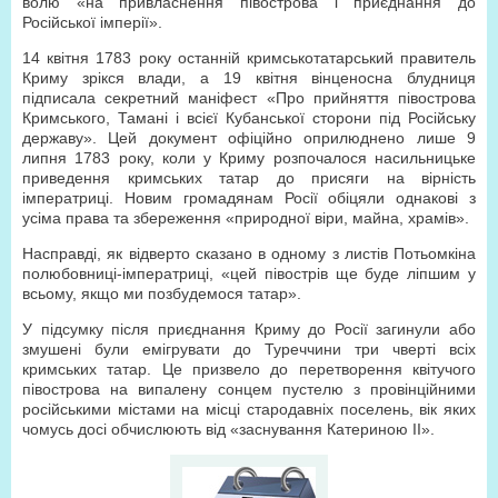
волю «на привласнення півострова і приєднання до
Російської імперії».
14 квітня 1783 року останній кримськотатарський правитель
Криму зрікся влади, а 19 квітня вінценосна блудниця
підписала секретний маніфест «Про прийняття півострова
Кримського, Тамані і всієї Кубанської сторони під Російську
державу». Цей документ офіційно оприлюднено лише 9
липня 1783 року, коли у Криму розпочалося насильницьке
приведення кримських татар до присяги на вірність
імператриці. Новим громадянам Росії обіцяли однакові з
усіма права та збереження «природної віри, майна, храмів».
Насправді, як відверто сказано в одному з листів Потьомкіна
полюбовниці-імператриці, «цей півострів ще буде ліпшим у
всьому, якщо ми позбудемося татар».
У підсумку після приєднання Криму до Росії загинули або
змушені були емігрувати до Туреччини три чверті всіх
кримських татар. Це призвело до перетворення квітучого
півострова на випалену сонцем пустелю з провінційними
російськими містами на місці стародавніх поселень, вік яких
чомусь досі обчислюють від «заснування Катериною ІІ».