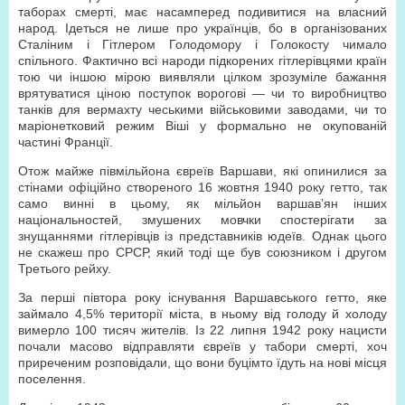
таборах смерті, має насамперед подивитися на власний
народ. Ідеться не лише про українців, бо в організованих
Сталіним і Гітлером Голодомору і Голокосту чимало
спільного. Фактично всі народи підкорених гітлерівцями країн
тою чи іншою мірою виявляли цілком зрозуміле бажання
врятуватися ціною поступок ворогові — чи то виробництво
танків для вермахту чеськими військовими заводами, чи то
маріонетковий режим Віші у формально не окупованій
частині Франції.
Отож майже півмільйона євреїв Варшави, які опинилися за
стінами офіційно створеного 16 жовтня 1940 року гетто, так
само винні в цьому, як мільйон варшав’ян інших
національностей, змушених мовчки спостерігати за
знущаннями гітлерівців із представників юдеїв. Однак цього
не скажеш про СРСР, який тоді ще був союзником і другом
Третього рейху.
За перші півтора року існування Варшавського гетто, яке
займало 4,5% території міста, в ньому від голоду й холоду
вимерло 100 тисяч жителів. Із 22 липня 1942 року нацисти
почали масово відправляти євреїв у табори смерті, хоч
приреченим розповідали, що вони буцімто їдуть на нові місця
поселення.