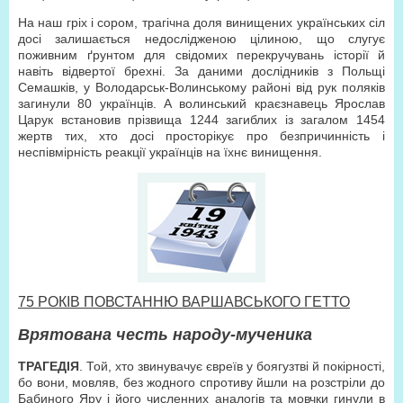
На наш гріх і сором, трагічна доля винищених українських сіл
досі залишається недослідженою цілиною, що слугує
поживним ґрунтом для свідомих перекручувань історії й
навіть відвертої брехні. За даними дослідників з Польщі
Семашків, у Володарськ-Волинському районі від рук поляків
загинули 80 українців. А волинський краєзнавець Ярослав
Царук встановив прізвища 1244 загиблих із загалом 1454
жертв тих, хто досі просторікує про безпричинність і
неспівмірність реакції українців на їхнє винищення.
75 РОКІВ ПОВСТАННЮ ВАРШАВСЬКОГО ГЕТТО
Врятована честь народу-мученика
ТРАГЕДІЯ
. Той, хто звинувачує євреїв у боягузтві й покірності,
бо вони, мовляв, без жодного спротиву йшли на розстріли до
Бабиного Яру і його численних аналогів та мовчки гинули в