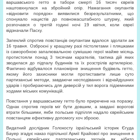
варшавського гетто в табори смерті 16 тисяч євреїв
наштовхнулася на збройний опір. Намагання окупантів
«відновити порядок» виявилися безрезультатними, що
спонукало нацистів до повномасштабного штурму, який
розпочався о третій годині ночі 19 квітня, коли євреї
відзначали Пасху.
Запеклий спротив повстанців окупантам вдалося здолати аж
16 травня. Озброєні у кращому разі пістолетами і пляшками
із саморобною запалювальною сумішшю герої майже місяць
протистояли понад 3 тисячам карателів, тактика дій яких
зводилася до підпалу будинків та їх розстрілів артилерією.
Фактично відбувалося планомірне знищення будівель гетто,
якому його захисники могли протиставити лише суто
партизанські методи, завдаючи несподіваних і відчайдушних
ударів і пробираючись для диверсій у тил ворога підземними
ходами міських комунікацій.
Повстання у варшавському гетто було приречене на поразку.
Однак спротив героїв міг бути довшим, а завдані ворогові
втрати більшими, якби польське підпілля надало єврейським
повстанцям ефективну допомогу хоч зброєю.
Видатний дослідник Голокосту ізраїльський історик Єгуда
Бауер згадує наказ підпільної Армії Крайової про знищення в
Польщі єврейських партизанських загонів як нібито