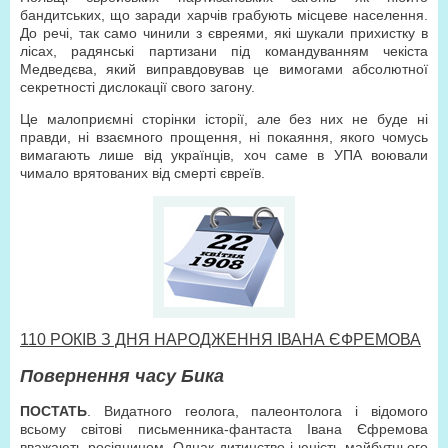
бандитських, що заради харчів грабують місцеве населення.
До речі, так само чинили з євреями, які шукали прихистку в
лісах, радянські партизани під командуванням чекіста
Медведєва, який виправдовував це вимогами абсолютної
секретності дислокації свого загону.
Це малоприємні сторінки історії, але без них не буде ні
правди, ні взаємного прощення, ні покаяння, якого чомусь
вимагають лише від українців, хоч саме в УПА воювали
чимало врятованих від смерті євреїв.
110 РОКІВ З ДНЯ НАРОДЖЕННЯ ІВАНА ЄФРЕМОВА
Повернення часу Бика
ПОСТАТЬ
. Видатного геолога, палеонтолога і відомого
всьому світові письменника-фантаста Івана Єфремова
вважають росіянином. Однак дитинство і юність майбутнього