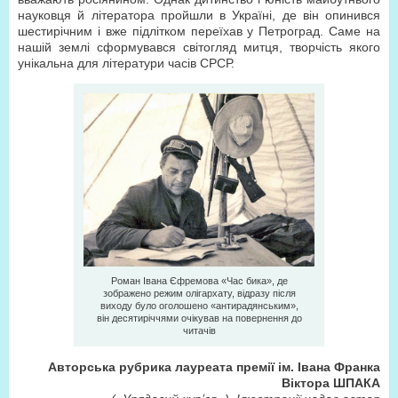
науковця й літератора пройшли в Україні, де він опинився
шестирічним і вже підлітком переїхав у Петроград. Саме на
нашій землі сформувався світогляд митця, творчість якого
унікальна для літератури часів СРСР.
Роман Івана Єфремова «Час бика», де
зображено режим олігархату, відразу після
виходу було оголошено «антирадянським»,
він десятиріччями очікував на повернення до
читачів
Авторська рубрика лауреата премії ім. Івана Франка
Віктора ШПАКА