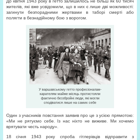
До квітня 1943 року в гетто залишилось не більш як 60 тисяч
жителів, які вже усвідомили, що в них є лише дві можливості:
загинути безпорадними жертвами в таборі смерті або
полягти в безнадійному бою з ворогом.
У варшавському гетто професіоналам-
карателям майже місяць протистояли
фактично беззбройні люди, які могли
сподіватися лише на самих себе
Один з учасників повстання заявив про це з усією прямотою:
«Ми не рятуємо себе. Із нас ніхто не виживе. Ми хочемо
врятувати честь народу».
18 січня 1943 року спроба гітлерівців відправити з