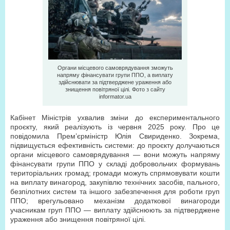
Органи місцевого самоврядування зможуть
напряму фінансувати групи ППО, а виплату
здійснювати за підтверджене ураження або
знищення повітряної цілі. Фото з сайту
informator.ua
Кабінет Міністрів ухвалив зміни до експериментального
проєкту, який реалізують із червня 2025 року. Про це
повідомила Прем’єр­міністр Юлія Свириденко. Зокрема,
підвищується ефективність системи: до проєкту долучаються
органи місцевого самоврядування — вони можуть напряму
фінансувати групи ППО у складі добровольчих формувань
територіальних громад; громади можуть спрямовувати кошти
на виплату винагород, закупівлю технічних засобів, пального,
безпілотних систем та іншого забезпечення для роботи груп
ППО; врегульовано механізм додаткової винагороди
учасникам груп ППО — виплату здійснюють за підтверджене
ураження або знищення повітряної цілі.