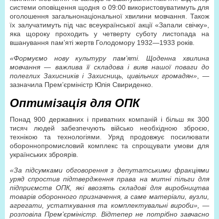
системи оповіщення щодня о 09:00 використовуватимуть для
оголошення загальнонаціональної хвилини мовчання. Також
їх залучатимуть під час всеукраїнської акції «Запали свічку»,
яка щороку проходить у четверту суботу листопада на
вшанування пам’яті жертв Голодомору 1932—1933 років.
«Формуємо нову культуру пам’яті. Щоденна хвилина
мовчання — важлива її складова і вияв нашої поваги до
полеглих Захисників і Захисниць, цивільних громадян»
, —
зазначила Прем’єр­міністр Юлія Свириденко.
Оптимізація для ОПК
Понад 900 державних і приватних компаній і більш як 300
тисяч людей забезпечують військо необхідною зброєю,
технікою та технологіями. Уряд продовжує посилювати
оборонно­промисловий комплекс та спрощувати умови для
українських зброярів.
«За підсумками обговорення з депутатськими фракціями
уряд спростив підтвердження права на митні пільги для
підприємств ОПК, які ввозять складові для виробництва
товарів оборонного призначення, а саме матеріали, вузли,
агрегати, устаткування та комплектувальні вироби», —
розповіла Прем’єр­міністр. Відтепер не потрібно завчасно