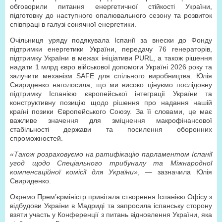
обговорили питання енергетичної стійкості України,
підготовку до наступного опалювального сезону та розвиток
співпраці в галузі сонячної енергетики.
Очільниця уряду подякувала Іспанії за внески до Фонду
підтримки енергетики України, передачу 76 генераторів,
підтримку України в межах ініціативи PURL, а також рішення
надати 1 млрд євро військової допомоги Україні 2026 року та
залучити механізм SAFE для спільного виробництва. Юлія
Свириденко наголосила, що ми високо цінуємо послідовну
підтримку Іспанією європейської інтеграції України та
конструктивну позицію щодо рішення про надання нашій
країні позики Європейського Союзу. За її словами, це має
важливе значення для зміцнення макрофінансової
стабільності держави та посилення оборонних
спроможностей.
«Також розраховуємо на ратифікацію парламентом Іспанії
угод щодо Спеціального трибуналу та Міжнародної
компенсаційної комісії для України»
, — зазначила Юлія
Свириденко.
Окремо Прем’єр­міністр привітала створення Іспанією Офісу з
відбудови України в Мадриді та запросила іспанську сторону
взяти участь у Конференції з питань відновлення України, яка