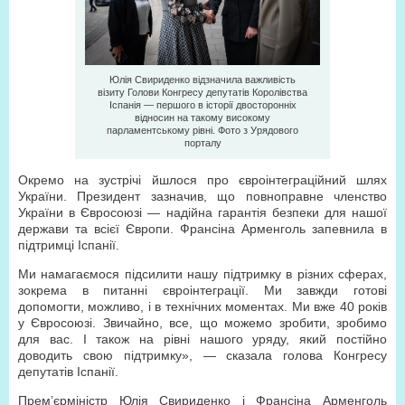
Юлія Свириденко відзначила важливість
візиту Голови Конгресу депутатів Королівства
Іспанія — першого в історії двосторонніх
відносин на такому високому
парламентському рівні. Фото з Урядового
порталу
Окремо на зустрічі йшлося про євроінтеграційний шлях
України. Президент зазначив, що повноправне членство
України в Євросоюзі — надійна гарантія безпеки для нашої
держави та всієї Європи. Франсіна Арменголь запевнила в
підтримці Іспанії.
Ми намагаємося підсилити нашу підтримку в різних сферах,
зокрема в питанні євроінтеграції. Ми завжди готові
допомогти, можливо, і в технічних моментах. Ми вже 40 років
у Євросоюзі. Звичайно, все, що можемо зробити, зробимо
для вас. І також на рівні нашого уряду, який постійно
доводить свою підтримку», — сказала голова Конгресу
депутатів Іспанії.
Прем’єр­міністр Юлія Свириденко і Франсіна Арменголь