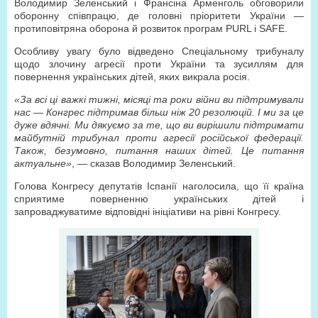
Володимир Зеленський і Франсіна Арменголь обговорили
оборонну співпрацю, де головні пріоритети України —
протиповітряна оборона й розвиток програм PURL і SAFE.
Особливу увагу було відведено Спеціальному трибуналу
щодо злочину агресії проти України та зусиллям для
повернення українських дітей, яких викрала росія.
«За всі ці важкі тижні, місяці та роки війни ви підтримували
нас — Конгрес підтримав більш ніж 20 резолюцій. І ми за це
дуже вдячні. Ми дякуємо за те, що ви вирішили підтримати
майбутній трибунал проти агресії російської федерації.
Також, безумовно, питання наших дітей. Це питання
актуальне»
, — сказав Володимир Зеленський.
Голова Конгресу депутатів Іспанії наголосила, що її країна
сприятиме поверненню українських дітей і
запроваджуватиме відповідні ініціативи на рівні Конгресу.