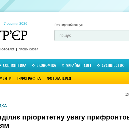
7 серпня 2026
Розширений пошук
ФОТОФАКТ
ПРОШУ СЛОВА
СОЦПОЛІТИКА
ЕКОНОМІКА
УКРАЇНА І СВІТ
СУСПІЛЬСТВО
МЕНТИ
ІНФОГРАФІКА
ФОТОГАЛЕРЕЯ
13
ДКА
иділяє пріоритетну увагу прифронто
іям