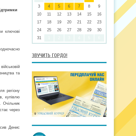
3
4
5
6
7
8
9
ідтримки
10
11
12
13
14
15
16
17
18
19
20
21
22
23
24
25
26
27
28
29
30
ли ключові
31
1
2
3
4
5
6
 одночасно
ЗВУЧИТЬ ГОРДО!
 військовій
вництва та
ля регіону
в, купівлю
. Очільник
остає через
осив Денис