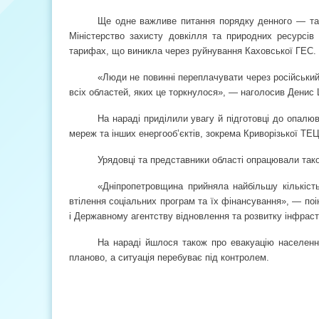
Ще одне важливе питання порядку денного — тари
Міністерство захисту довкілля та природних ресурсі
тарифах, що виникла через руйнування Каховської ГЕС.
«Люди не повинні переплачувати через російський
всіх областей, яких це торкнулося», — наголосив Денис
На нараді приділили увагу й підготовці до опалю
мереж та інших енергооб’єктів, зокрема Криворізької ТЕЦ
Урядовці та представники області опрацювали так
«Дніпропетровщина прийняла найбільшу кількість
втілення соціальних програм та їх фінансування», — поі
і Державному агентству відновлення та розвитку інфраст
На нараді йшлося також про евакуацію населенн
планово, а ситуація перебуває під контролем.