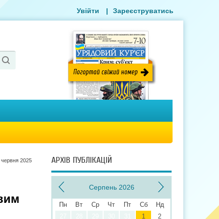
Увійти
|
Зареєструватись
АРХІВ ПУБЛІКАЦІЙ
 червня 2025
Серпень 2026
вим
Пн
Вт
Ср
Чт
Пт
Сб
Нд
27
28
29
30
31
1
2