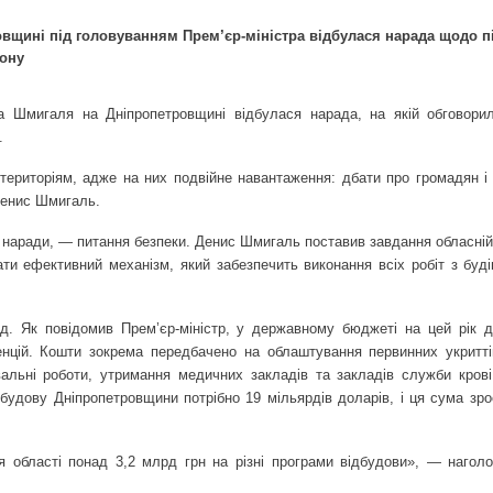
вщині під головуванням Прем’єр-міністра відбулася нарада щодо п
іону
са Шмигаля на Дніпропетровщині відбулася нарада, на якій обговори
.
територіям, адже на них подвійне навантаження: дбати про громадян і
Денис Шмигаль.
и наради, — питання безпеки. Денис Шмигаль поставив завдання обласній
ати ефективний механізм, який забезпечить виконання всіх робіт з буді
д. Як повідомив Прем’єр-міністр, у державному бюджеті на цей рік д
енцій. Кошти зокрема передбачено на облаштування первинних укритті
альні роботи, утримання медичних закладів та закладів служби крові
ідбудову Дніпропетровщини потрібно 19 мільярдів доларів, і ця сума зр
 області понад 3,2 млрд грн на різні програми відбудови», — нагол