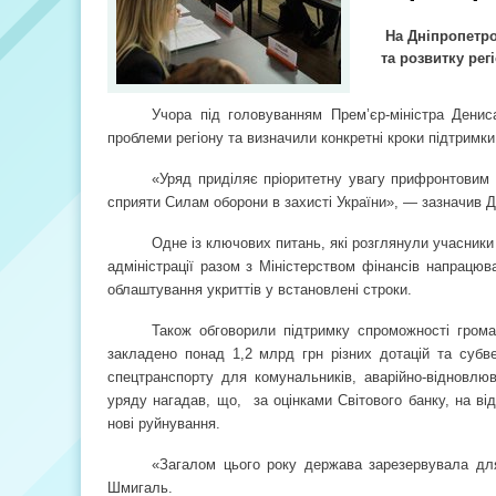
На Дніпропетро
та розвитку рег
Учора під головуванням Прем’єр-міністра Дени
проблеми регіону та визначили конкретні кроки підтримки
«Уряд приділяє пріоритетну увагу прифронтовим 
сприяти Силам оборони в захисті України», — зазначив 
Одне із ключових питань, які розглянули учасник
адміністрації разом з Міністерством фінансів напрацюв
облаштування укриттів у встановлені строки.
Також обговорили підтримку спроможності грома
закладено понад 1,2 млрд грн різних дотацій та субв
спецтранспорту для комунальників, аварійно-відновлюв
уряду нагадав, що,
за оцінками Світового банку, на в
нові руйнування.
«Загалом цього року держава зарезервувала для
Шмигаль.