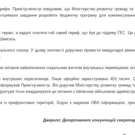
фи. Прем’єр-міністр повідомив, що Міністерство розвитку громад та т
в отримали завдання розробити бюджетну програму для компенсування
 теракт, а надалі платити той самий тариф, що був до підриву ГЕС. Це 
 Шмигаль.
вального сезону. У цьому контексті доручено провести невідкладні ремо
.
ож питання забезпечення соціальним житлом внутрішньо переміщених осі
 внутрішніх переселенців. Лише офіційно зареєстровано 453 тисячі. 
нформував Прем’єр-міністр. Він доручив Міністерству розвитку громад т
руктури тісно координувати це питання з обласною військовою адміністр
я із прифронтових територій. Згідно з наданою ОВА інформацією, про
Джерело:
Департамент комунікацій секрета