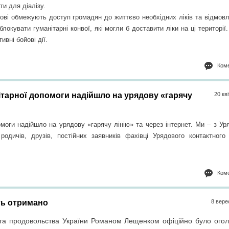
ти для діалізу.
кові обмежують доступ громадян до життєво необхідних ліків та відмов
окувати гуманітарні конвої, які могли б доставити ліки на ці території.
ивні бойові дії.
Коме
ітарної допомоги надійшло на урядову «гарячу
20 кв
омоги надійшло на урядову «гарячу лінію» та через інтернет.
Ми – з Ур
одичів, друзів, постійних заявників фахівці Урядового контактного
Коме
сть отримано
8 вере
и та продовольства України Романом Лещенком офіційно було ого