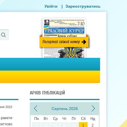
Увійти
|
Зареєструватись
АРХІВ ПУБЛІКАЦІЙ
вня 2022
Серпень 2026
 ракети
Пн
Вт
Ср
Чт
Пт
Сб
Нд
життєво
27
28
29
30
31
1
2