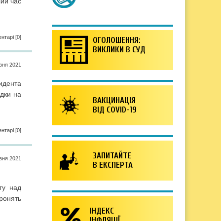
лий час
нтарі [0]
ОГОЛОШЕННЯ:
ВИКЛИКИ В СУД
вня 2021
идента
адки на
ВАКЦИНАЦІЯ
ВІД COVID-19
нтарі [0]
ЗАПИТАЙТЕ
вня 2021
В ЕКСПЕРТА
гу над
оронять
ІНДЕКС
ІНФЛЯЦІЇ