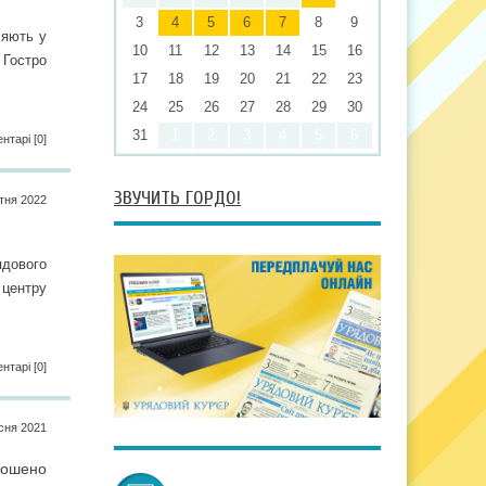
3
4
5
6
7
8
9
ляють у
10
11
12
13
14
15
16
 Гостро
17
18
19
20
21
22
23
24
25
26
27
28
29
30
31
1
2
3
4
5
6
нтарі [0]
ЗВУЧИТЬ ГОРДО!
iтня 2022
ядового
 центру
нтарі [0]
сня 2021
лошено