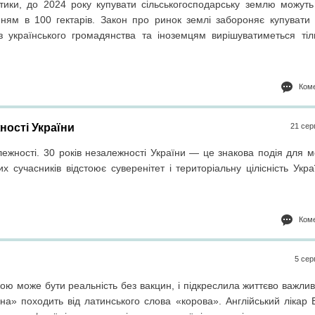
тики, до 2024 року купувати сільськогосподарську землю можуть 
ням в 100 гектарів. Закон про ринок землі забороняє купувати
 українського громадянства та іноземцям вирішуватиметься тіл
Коме
ності України
21 сер
ежності. 30 років незалежності України — це знакова подія для м
х сучасників відстоює суверенітет і територіальну цілісність Укра
Коме
5 сер
ю може бути реальність без вакцин, і підкреслила життєво важли
на» походить від латинського слова «корова». Англійський лікар