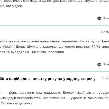
коров’ячої віспи людям від натуральної віспи, що існувала трива
рів, ані людей.
Коме
16 чер
ейшли до «зеленої» зони адаптивного карантину. На нараді у През
стр України Денис Шмигаль зазначив, що маємо показник 74,71 вип
рії 75 випадків на 100 тисяч населення.
Коме
ійни надійшло з початку року на урядову «гарячу
7 тра
я — День перемоги над нацизмом. Внесок українців у перемо
ь нащадки ветеранів старшого покоління — українські захисники б
 Українську державу.