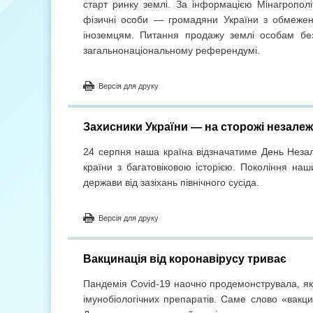
старт ринку землі. За інформацією Мінагрополі
фізичні особи — громадяни України з обмежен
іноземцям. Питання продажу землі особам без
загальнонаціональному референдумі.
Версія для друку
Захисники України — на сторожі незалеж
24 серпня наша країна відзначатиме День Незал
країни з багатовіковою історією. Покоління наши
держави від зазіхань північного сусіда.
Версія для друку
Вакцинація від коронавірусу триває
Пандемія Covid-19 наочно продемонструвала, яко
імунобіологічних препаратів. Саме слово «вакци