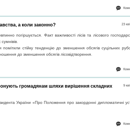
Коме
авства, а коли законно?
23 кв
инно погіршується. Факт важливості лісів та лісового господарс
 сумнівів.
и помітили стійку тенденцію до зменшення обсягів суцільних рубо
ношення до зменшення обсягів лісовідтворення.
Коме
понують громадянам шляхи вирішення складних
9 кв
езидента України «Про Положення про закордонні дипломатичні ус
Коме