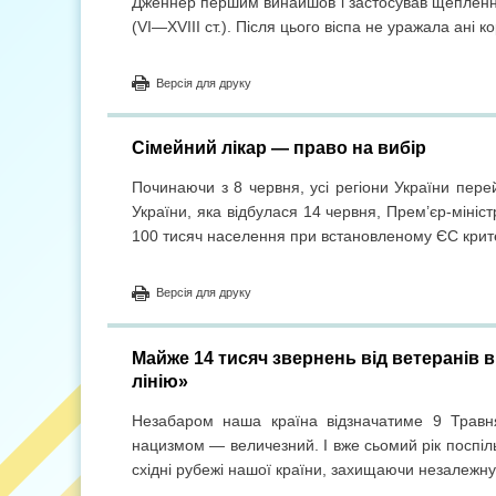
Дженнер першим винайшов і застосував щеплення 
(VI—XVIII ст.). Після цього віспа не уражала ані ко
Версія для друку
Сімейний лікар — право на вибір
Починаючи з 8 червня, усі регіони України пер
України, яка відбулася 14 червня, Прем’єр-міні
100 тисяч населення при встановленому ЄС крите
Версія для друку
Майже 14 тисяч звернень від ветеранів в
лінію»
Незабаром наша країна відзначатиме 9 Травн
нацизмом — величезний. І вже сьомий рік поспіл
східні рубежі нашої країни, захищаючи незалежну