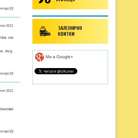
нтарі [0]
iтня 2021
ЗАЛІЗНИЧНІ
КВИТКИ
тва на
к лісу,
Ми в Google+
нтарі [0]
iтня 2021
танови
нтарі [0]