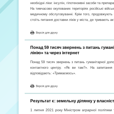
необхідні ліки: інсулін, гіпотензивні засоби та препара
На тимчасово окупованих територіях російські війсь
медичному обслуговуванні. Крім того, продовжують бл
стоїть питання доставки ліків у міста, де тривають акт
Версія для друку
Понад 59 тисяч звернень з питань гуман
лінію» та через інтернет
Понад 59 тисяч звернень з питань гуманітарної доп
контактного центру.
«Як ви там?». На запитання р
відповідають: «Тримаємось».
Версія для друку
Результат є: земельну ділянку у власні
1 липня 2021 року Міністром аграрної політик