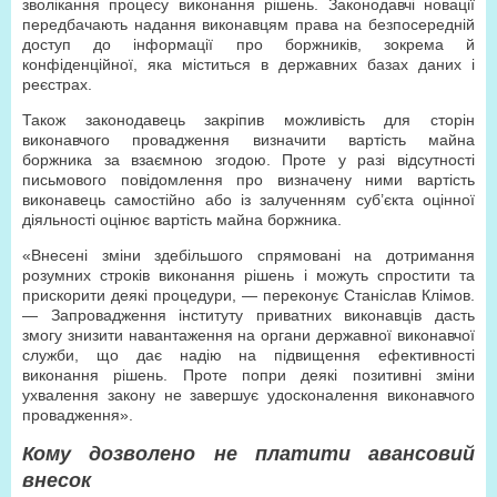
зволікання процесу виконання рішень. Законодавчі новації
передбачають надання виконавцям права на безпосередній
доступ до інформації про боржників, зокрема й
конфіденційної, яка міститься в державних базах даних і
реєстрах.
Також законодавець закріпив можливість для сторін
виконавчого провадження визначити вартість майна
боржника за взаємною згодою. Проте у разі відсутності
письмового повідомлення про визначену ними вартість
виконавець самостійно або із залученням суб’єкта оцінної
діяльності оцінює вартість майна боржника.
«Внесені зміни здебільшого спрямовані на дотримання
розумних строків виконання рішень і можуть спростити та
прискорити деякі процедури, — переконує Станіслав Клімов.
— Запровадження інституту приватних виконавців дасть
змогу знизити навантаження на органи державної виконавчої
служби, що дає надію на підвищення ефективності
виконання рішень. Проте попри деякі позитивні зміни
ухвалення закону не завершує удосконалення виконавчого
провадження».
Кому дозволено не платити авансовий
внесок