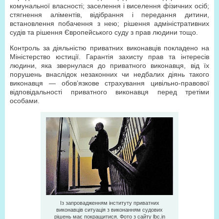
комунальної власності; заселення і виселення фізичних осіб;
стягнення аліментів, відібрання і передання дитини,
встановлення побачення з нею; рішення адміністративних
судів та рішення Європейського суду з прав людини тощо.
Контроль за діяльністю приватних виконавців покладено на
Міністерство юстиції. Гарантія захисту прав та інтересів
людини, яка звернулася до приватного виконавця, від їх
порушень внаслідок незаконних чи недбалих діянь такого
виконавця — обов’язкове страхування цивільно-правової
відповідальності приватного виконавця перед третіми
особами.
Із запровадженням інституту приватних
виконавців ситуація з виконанням судових
рішень має покращитися. Фото з сайту lbc.in