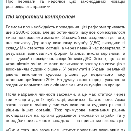
Про переваги та недоліки цих законодавчих новацій
розповідають правники.
Під жорстким контролем
Розмови про необхідність проведення цієї реформи тривають
ще з 2000-х років, але до останнього часу все обмежувалося
лише поверховими змінами. Зазвичай все зводилося до того,
що спочатку Державну виконавчу службу (ДВС) виводили зі
складу Міністерства юстиції, а через певний час повертали. У
результаті змінювалися форми бланків, інколи керівники, а
ще — дизайн посвідчень співробітників ДВС. Звісно, що всі ці
«грандіозні» зміни не мали позитивного впливу на ситуацію з
виконанням судових рішень. У результаті в Україні реальний
рівень виконання судових рішень до недавнього часу
становив приблизно 20%. На думку законотворців, ухвалення
згаданих нормативних актів має змінити ситуацію на краще.
Після набрання чинності законами, а це має статися через
три місяці з дня їх публікації, зміниться багато чого. Адже
закон вводить змішану систему виконання судових рішень і
рішень інших органів. Тож примусове виконання рішень
покладається на органи державної виконавчої служби та у
передбачених законом випадках — на приватних виконавців.
«Окрім того, що вводиться інститут приватних виконавців як