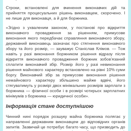
Строки, встановлені для вчинення виконавчих дій та
прийняття процесуальних рішень виконавцем, скорочено. І
не лише для виконавця, а й для боржника.
«Згідно з ухваленим законом, у постанові про відкриття
виконавчого провадження за рішенням, примусове
виконання якого передбачає справляння виконавчого збору,
державний виконавець зазначає про стягнення виконавчого
збору та його розмір, — зауважує Станіслав Клімов. — Тож
навіть у разі виконання боржником рішення відразу після
відкриття виконавчого провадження боржник зобов’язаний
сплатити виконавчий збір. Розмір його у разі невиконання
рішення майнового характеру встановлено на рівні 10% суми
боргу. Виконавчий збір за примусове виконання рішення
немайнового характеру збільшено майже вдвічі, його
стягуватимуть у розмірі двох мінімальних розмірів зарплати з
боржника — фізичної особи і в розмірі чотирьох зарплатних
мінімумів з боржника — юридичної особи».
Інформація стане доступнішою
Чинний нині порядок розшуку майна боржника полягає у
направленні державним виконавцем до відповідних органів
запитів. Зазвичай це потребує багато часу, що призводить до