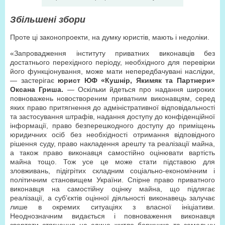
Збільшені збори
Проте ці законопроекти, на думку юристів, мають і недоліки.
«Запровадження інституту приватних виконавців без
достатнього перехідного періоду, необхідного для перевірки
його функціонування, може мати непередбачувані наслідки,
— застерігає
юрист ЮФ «Кушнір, Якимяк та Партнери»
Оксана Гриша.
— Оскільки йдеться про надання широких
повноважень новоствореним приватним виконавцям, серед
яких право притягнення до адміністративної відповідальності
та застосування штрафів, надання доступу до конфіденційної
інформації, право безперешкодного доступу до приміщень
юридичних осіб без необхідності отримання відповідного
рішення суду, право накладення арешту та реалізації майна,
а також право виконавця самостійно оцінювати вартість
майна тощо. Тож усе це може стати підставою для
зловживань, підігрітих складним соціально-економічним і
політичним становищем України. Спірне право приватного
виконавця на самостійну оцінку майна, що підлягає
реалізації, а суб’єктів оцінної діяльності виконавець залучає
лише в окремих ситуаціях з власної ініціативи.
Неоднозначним видається і повноваження виконавця