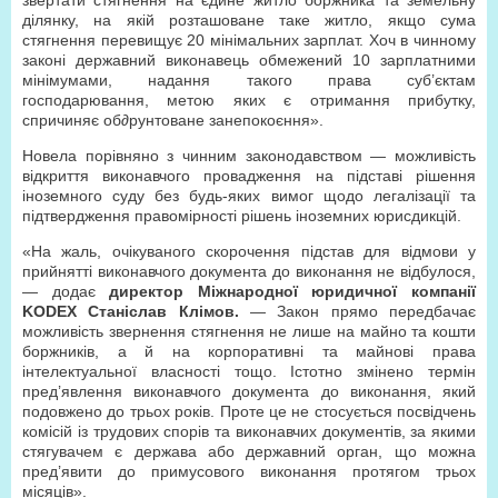
звертати стягнення на єдине житло боржника та земельну
ділянку, на якій розташоване таке житло, якщо сума
стягнення перевищує 20 мінімальних зарплат. Хоч в чинному
законі державний виконавець обмежений 10 зарплатними
мінімумами, надання такого права суб’єктам
господарювання, метою яких є отримання прибутку,
спричиняє об∂рунтоване занепокоєння».
Новела порівняно з чинним законодавством — можливість
відкриття виконавчого провадження на підставі рішення
іноземного суду без будь-яких вимог щодо легалізації та
підтвердження правомірності рішень іноземних юрисдикцій.
«На жаль, очікуваного скорочення підстав для відмови у
прийнятті виконавчого документа до виконання не відбулося,
— додає
директор Міжнародної юридичної компанії
KODEX Станіслав Клімов.
— Закон прямо передбачає
можливість звернення стягнення не лише на майно та кошти
боржників, а й на корпоративні та майнові права
інтелектуальної власності тощо. Істотно змінено термін
пред’явлення виконавчого документа до виконання, який
подовжено до трьох років. Проте це не стосується посвідчень
комісій із трудових спорів та виконавчих документів, за якими
стягувачем є держава або державний орган, що можна
пред’явити до примусового виконання протягом трьох
місяців».