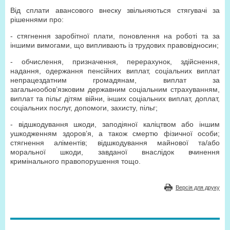
Від сплати авансового внеску звільняються стягувачі за
рішеннями про:
- стягнення заробітної плати, поновлення на роботі та за
іншими вимогами, що випливають із трудових правовідносин;
- обчислення, призначення, перерахунок, здійснення,
надання, одержання пенсійних виплат, соціальних виплат
непрацездатним громадянам, виплат за
загальнообов’язковим державним соціальним страхуванням,
виплат та пільг дітям війни, інших соціальних виплат, доплат,
соціальних послуг, допомоги, захисту, пільг;
- відшкодування шкоди, заподіяної каліцтвом або іншим
ушкодженням здоров’я, а також смертю фізичної особи;
стягнення аліментів; відшкодування майнової та/або
моральної шкоди, завданої внаслідок вчинення
кримінального правопорушення тощо.
Версія для друку