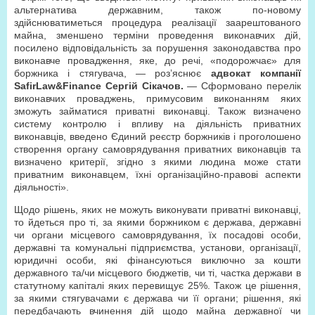
альтернатива державним, також по-новому
здійснюватиметься процедура реалізації заарештованого
майна, зменшено терміни проведення виконавчих дій,
посилено відповідальність за порушення законодавства про
виконавче провадження, яке, до речі, «подорожчає» для
боржника і стягувача, — роз’яснює
адвокат компанії
SafirLaw&Finance Сергій Сікачов.
— Сформовано перелік
виконавчих проваджень, примусовим виконанням яких
зможуть займатися приватні виконавці. Також визначено
систему контролю і впливу на діяльність приватних
виконавців, введено Єдиний реєстр боржників і проголошено
створення органу самоврядування приватних виконавців та
визначено критерії, згідно з якими людина може стати
приватним виконавцем, їхні організаційно-правові аспекти
діяльності».
Щодо рішень, яких не можуть виконувати приватні виконавці,
то йдеться про ті, за якими боржником є держава, державні
чи органи місцевого самоврядування, їх посадові особи,
державні та комунальні підприємства, установи, організації,
юридичні особи, які фінансуються виключно за кошти
державного та/чи місцевого бюджетів, чи ті, частка держави в
статутному капіталі яких перевищує 25%. Також це рішення,
за якими стягувачами є держава чи її органи; рішення, які
передбачають вчинення дій щодо майна державної чи