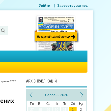
Увійти
|
Зареєструватись
АРХІВ ПУБЛІКАЦІЙ
 травня 2025
Серпень 2026
лених
Пн
Вт
Ср
Чт
Пт
Сб
Нд
27
28
29
30
31
1
2