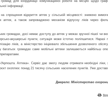
 громад для координації комунікаційної роботи на місцях щодо графі
ьної інформації.
на спрощення відкриття аптек у сільській місцевості: знижено вимог
х аптек, а також запроваджено механізм відпуску ліків через фел
ьких громадах, досі немає доступу до аптек у межах зручної пішої чи в
рсько-акушерські пункти, ситуація може істотно поліпшитися. Наразі 
зацію ліків, а міністерство ініціювало збільшення дозволеного обсягу 
 у багатьох громадах саме мобільні аптеки залишаються найбільш опе
препаратами.
«Укрпошта. Аптека». Сервіс дає змогу людям отримати необхідні ліки, 
оєкт охоплює понад 21 тисячу сільських населених пунктів. Уже достав
Джерело:
Міністерство охорони
Вер