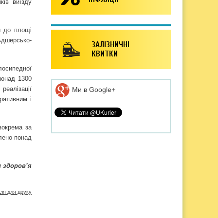
ків виїзду
и до площі
ьдшерсько-
ЗАЛІЗНИЧНІ
КВИТКИ
елосипедної
понад 1300
реалізації
Ми в Google+
ративним і
зокрема за
лено понад
 здоров’я
сія для друку