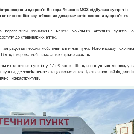
ністра охорони здоров’я Віктора Ляшка в МОЗ відбулася зустріч із
 аптечного бізнесу, обласних департаментів охорони здоров’я та
та перспективи розширення мережі мобільних аптечних пунктів, о
доступу до стаціонарних аптек.
сті запрацював перший мобільний аптечний пункт. Його маршрут охоплюв
 Відтоді мережа мобільних аптек стрімко зростає.
ільних аптечних пунктів у 17 областях. Ще один готується до виїзду 
пункти, де зовсім немає стаціонарних аптек. Ідеться про найвіддаленіш
ичної інфраструктури.