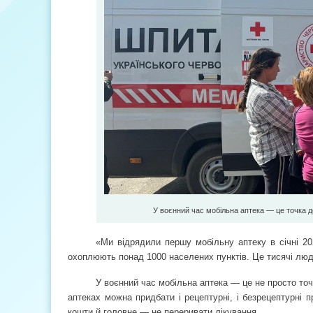
У воєнний час мобільна аптека — це точка до
«Ми відрядили першу мобільну аптеку в січні 20
охоплюють понад 1000 населених пунктів. Це тисячі люде
У воєнний час мобільна аптека — це не просто точ
аптеках можна придбати і рецептурні, і безрецептурні
кошти й головне — не переривати лікування.