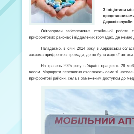
З ініціативи мі
представниками
Держлікслужби
Обговорили забезпечення стабільної роботи 
прифронтових районах і віддалених громадах, де немає 
Нагадаємо, в січні 2024 року в Харківській обла
зокрема прифронтові громади, де не було жодної аптеки.
На травень 2025 року в Україні працюють 29 моб
часом. Маршрути переважно охоплюють саме ті населені 
прифронтові райони, села з обмеженим доступом до мед