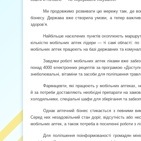
Ми продовжимо розвивати цю мережу там, де вона
бізнесу. Держава вже створила умови, а тепер важливо
здоров’я.
Найбільше населених пунктів охоплюють маршрути м
кількістю мобільних аптек лідери — ті самі області: по 
мобільних аптек працюють на базі державних та комунал
Завдяки роботі мобільних аптек ліками вже забез
понад 4000 електронних рецептів за програмою «Доступні
знеболювальні, вітаміни та засоби для поліпшення травл
Фармацевти, які працюють у мобільних аптеках, н
й за потреби доставляють необхідні препарати на замов
холодильники, спеціальні шафи для зберігання та забез
Однак аптечний бізнес стикається з певними викл
Серед них незадовільний стан доріг, відсутність або нес
мобільних аптек, а також потреба в посиленні роботи з 
Для поліпшення поінформованості громадян міні