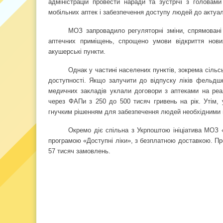
адміністрацій провести наради та зустрічі з головами
мобільних аптек і забезпечення доступу людей до актуал
МОЗ запровадило регуляторні зміни, спрямовані 
аптечних приміщень, спрощено умови відкриття нови
акушерські пункти.
Однак у частині населених пунктів, зокрема сільс
доступності. Якщо залучити до відпуску ліків фельдше
медичних закладів уклали договори з аптеками на реалі
через ФАПи з 250 до 500 тисяч гривень на рік. Утім,
гнучким рішенням для забезпечення людей необхідними 
Окремо діє спільна з Укрпоштою ініціатива МОЗ 
програмою «Доступні ліки», з безплатною доставкою. Пр
57 тисяч замовлень.