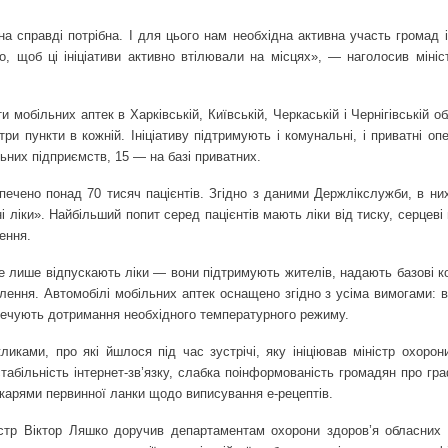
 справді потрібна. І для цього нам необхідна активна участь громад і
, щоб ці ініціативи активно втілювали на місцях», — наголосив мініс
обільних аптек в Харківській, Київській, Черкаській і Чернігівській о
три пункти в кожній. Ініціативу підтримують і комунальні, і приватні оп
ьних підприємств, 15 — на базі приватних.
печено понад 70 тисяч пацієнтів. Згідно з даними Держлікслужби, в ни
 ліки». Найбільший попит серед пацієнтів мають ліки від тиску, серцеві
ення.
е лише відпускають ліки — вони підтримують жителів, надають базові ко
лення. Автомобілі мобільних аптек оснащено згідно з усіма вимогами: 
печують дотримання необхідного температурного режиму.
иками, про які йшлося під час зустрічі, яку ініціював міністр охорони
табільність інтернет-зв’язку, слабка поінформованість громадян про гра
лікарями первинної ланки щодо виписування е-рецептів.
стр Віктор Ляшко доручив департаментам охорони здоров’я обласних 