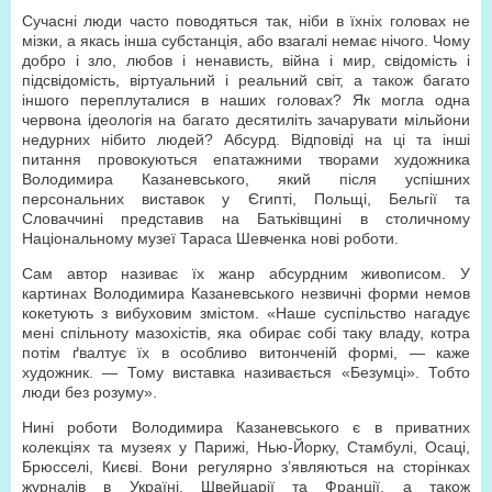
Сучасні люди часто поводяться так, ніби в їхніх головах не
мізки, а якась інша субстанція, або взагалі немає нічого. Чому
добро і зло, любов і ненависть, війна і мир, свідомість і
підсвідомість, віртуальний і реальний світ, а також багато
іншого переплуталися в наших головах? Як могла одна
червона ідеологія на багато десятиліть зачарувати мільйони
недурних нібито людей? Абсурд. Відповіді на ці та інші
питання провокуються епатажними творами художника
Володимира Казаневського, який після успішних
персональних виставок у Єгипті, Польщі, Бельгії та
Словаччині представив на Батьківщині в столичному
Національному музеї Тараса Шевченка нові роботи.
Сам автор називає їх жанр абсурдним живописом. У
картинах Володимира Казаневського незвичні форми немов
кокетують з вибуховим змістом. «Наше суспільство нагадує
мені спільноту мазохістів, яка обирає собі таку владу, котра
потім ґвалтує їх в особливо витонченій формі, — каже
художник. — Тому виставка називається «Безумці». Тобто
люди без розуму».
Нині роботи Володимира Казаневського є в приватних
колекціях та музеях у Парижі, Нью-Йорку, Стамбулі, Осаці,
Брюсселі, Києві. Вони регулярно з’являються на сторінках
журналів в Україні, Швейцарії та Франції, а також