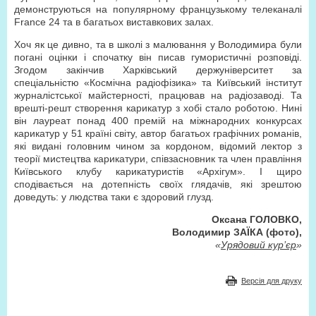
демонструються на популярному французькому телеканалі
France 24 та в багатьох виставкових залах.
Хоч як це дивно, та в школі з малювання у Володимира були
погані оцінки і спочатку він писав гумористичні розповіді.
Згодом закінчив Харківський держуніверситет за
спеціальністю «Космічна радіофізика» та Київський інститут
журналістської майстерності, працював на радіозаводі. Та
врешті-решт створення карикатур з хобі стало роботою. Нині
він лауреат понад 400 премій на міжнародних конкурсах
карикатур у 51 країні світу, автор багатьох графічних романів,
які видані головним чином за кордоном, відомий лектор з
теорії мистецтва карикатури, співзасновник та член правління
Київського клубу карикатуристів «Архігум». І щиро
сподівається на дотепність своїх глядачів, які зрештою
доведуть: у людства таки є здоровий глузд.
Оксана ГОЛОВКО,
Володимир ЗАЇКА (фото),
«
Урядовий кур’єр
»
Версія для друку