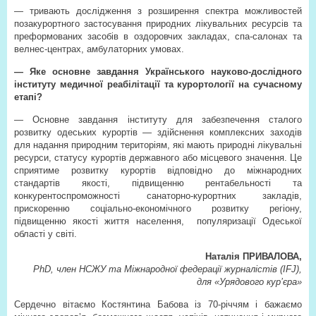
— тривають дослідження з розширення спектра можливостей
позакурортного застосування природних лікувальних ресурсів та
преформованих засобів в оздоровчих закладах, спа-салонах та
велнес-центрах, амбулаторних умовах.
— Яке основне завдання Українського науково-дослідного
інституту медичної реабілітації та курортології на сучасному
етапі?
— Основне завдання інституту для забезпечення сталого
розвитку одеських курортів — здійснення комплексних заходів
для надання природним територіям, які мають природні лікувальні
ресурси, статусу курортів державного або місцевого значення. Це
сприятиме розвитку курортів відповідно до міжнародних
стандартів якості, підвищенню рентабельності та
конкурентоспроможності санаторно-курортних закладів,
прискоренню соціально-економічного розвитку регіону,
підвищенню якості життя населення,
популяризації Одеської
області у світі.
Наталія ПРИВАЛОВА,
PhD, член НСЖУ та Міжнародної федерації журналістів (IFJ),
для «Урядового кур’єра»
Сердечно вітаємо Костянтина Бабова із 70-річчям і бажаємо