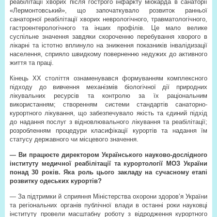
реабілітації хворих після гострого інфаркту міокарда в санаторії
«Лермонтовський», що започаткувало розвиток ранньої
санаторної реабілітації хворих неврологічного, травматологічного,
гастроентерологічного та інших профілів. Це мало велике
суспільне значення завдяки скороченню перебування хворого в
лікарні та істотно вплинуло на зниження показників інвалідизації
населення, сприяло швидкому поверненню недужих до активного
життя та праці.
Кінець ХХ століття ознаменувався формуванням комплексного
підходу до вивчення механізмів біологічної дії природних
лікувальних ресурсів та контролю за їх раціональним
використанням; створенням системи стандартів санаторно-
курортного лікування, що забезпечувало якість та єдиний підхід
до надання послуг з відновлювального лікування та реабілітації;
розробленням процедури класифікації курортів та надання їм
статусу державного чи місцевого значення.
— Ви працюєте директором Українського науково-дослідного
інституту медичної реабілітації та курортології МОЗ України
понад 30 років. Яка роль цього закладу на сучасному етапі
розвитку одеських курортів?
— За підтримки й сприяння Міністерства охорони здоров’я України
та регіональних органів публічної влади в останні роки науковці
інституту провели масштабну роботу з відродження курортного