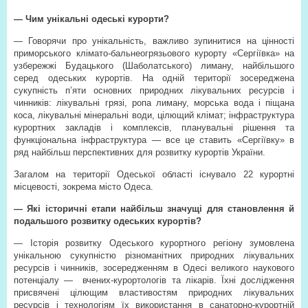
— Чим унікальні одеські курорти?
— Говорячи про унікальність, важливо зупинитися на цінності
приморського клімато-бальнеогрязьового курорту «Сергіївка» на
узбережжі Будацького (Шаболатського) лиману, найбільшого
серед одеських курортів. На одній території зосереджена
сукупність п’яти основних природних лікувальних ресурсів і
чинників: лікувальні грязі, ропа лиману, морська вода і піщана
коса, лікувальні мінеральні води, цілющий клімат; інфраструктура
курортних закладів і комплексів, планувальні рішення та
функціональна інфраструктура — все це ставить «Сергіївку» в
ряд найбільш перспективних для розвитку курортів України.
Загалом на території Одеської області існувало 22 курортні
місцевості, зокрема місто Одеса.
— Які історичні етапи найбільш значущі для становлення й
подальшого розвитку одеських курортів?
— Історія розвитку Одеського курортного регіону зумовлена
унікальною сукупністю різноманітних природних лікувальних
ресурсів і чинників, зосередженням в Одесі великого наукового
потенціалу —
вчених-курортологів та лікарів. Їхні дослідження
присвячені цілющим властивостям природних лікувальних
ресурсів і технологіям їх використання в санаторно-курортній