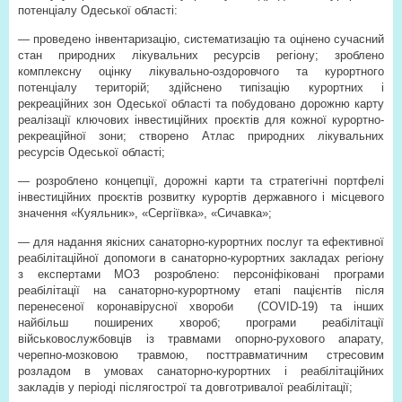
потенціалу Одеської області:
— проведено інвентаризацію, систематизацію та оцінено сучасний
стан природних лікувальних ресурсів регіону; зроблено
комплексну оцінку лікувально-оздоровчого та курортного
потенціалу територій; здійснено типізацію курортних і
рекреаційних зон Одеської області та побудовано дорожню карту
реалізації ключових інвестиційних проєктів для кожної курортно-
рекреаційної зони; створено Атлас природних лікувальних
ресурсів Одеської області;
— розроблено концепції, дорожні карти та стратегічні портфелі
інвестиційних проєктів розвитку курортів державного і місцевого
значення «Куяльник», «Сергіївка», «Сичавка»;
— для надання якісних санаторно-курортних послуг та ефективної
реабілітаційної допомоги в санаторно-курортних закладах регіону
з експертами МОЗ розроблено: персоніфіковані програми
реабілітації на санаторно-курортному етапі пацієнтів після
перенесеної коронавірусної хвороби
(COVID-19) та інших
найбільш поширених хвороб; програми реабілітації
військовослужбовців із травмами опорно-рухового апарату,
черепно-мозковою травмою, посттравматичним стресовим
розладом в умовах санаторно-курортних і реабілітаційних
закладів у періоді післягострої та довготривалої реабілітації;