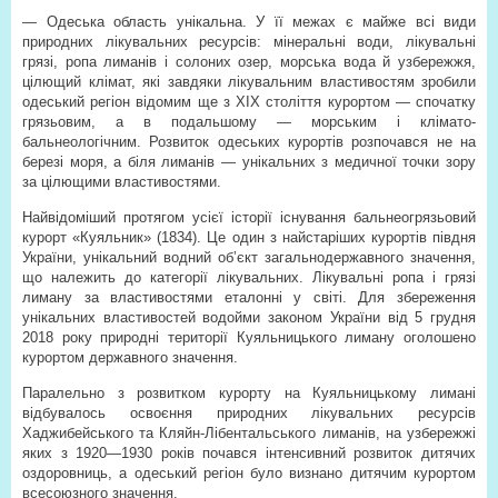
— Одеська область унікальна. У її межах є майже всі види
природних лікувальних ресурсів: мінеральні води, лікувальні
грязі, ропа лиманів і солоних озер, морська вода й узбережжя,
цілющий клімат, які завдяки лікувальним властивостям зробили
одеський регіон відомим ще з ХІХ століття курортом — спочатку
грязьовим, а в подальшому — морським і клімато-
бальнеологічним. Розвиток одеських курортів розпочався не на
березі моря, а біля лиманів — унікальних з медичної точки зору
за цілющими властивостями.
Найвідоміший протягом усієї історії існування бальнеогрязьовий
курорт «Куяльник» (1834). Це один з найстаріших курортів півдня
України, унікальний водний об’єкт загальнодержавного значення,
що належить до категорії лікувальних. Лікувальні ропа і грязі
лиману за властивостями еталонні у світі. Для збереження
унікальних властивостей водойми законом України від 5 грудня
2018 року природні території Куяльницького лиману оголошено
курортом державного значення.
Паралельно з розвитком курорту на Куяльницькому лимані
відбувалось освоєння природних лікувальних ресурсів
Хаджибейського та Кляйн-Лібентальського лиманів, на узбережжі
яких з 1920—1930 років почався інтенсивний розвиток дитячих
оздоровниць, а одеський регіон було визнано дитячим курортом
всесоюзного значення.