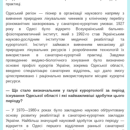
практиці.
Одеський регіон — піонер в організації наукового напряму з
вивчення природних лікувальних чинників у клінічному перебігу
різноманітних захворювань у санаторно-курортних умовах. 1927
року в Одесі було відкрито Всеукраїнський бальнео-
фізіотерапевтичний інститут, який з 1992-го став Українським
науково-дослідним інститутом медичної реабілітації та
курортології. Інститут займався вивченням механізму дії
природних лікувальних ресурсів і розробленням технологій їх
використання в санаторно-курортній практиці. Завдяки
проведенню медико-біологічного зонування було визначено
основні профілі курортів України, зокрема Одеської області,
введено спеціалізацію санаторних відділень, що дало змогу
цілеспрямовано і раціонально використовувати місцеві курортні
ресурси.
— Що стало визначальним у галузі курортології за період
існування Одеської області і які найважливіші здобутки цього
періоду?
— У 1970—1980-х роках було закладено науково обґрунтовану
основу розвитку реабілітації в санаторно-курортних закладах
України. Найбільш значущий науковий здобуток цього періоду —
відкриття в Одесі першого відділення ранньої санаторної