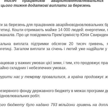
тисяч працівників аварійно­відновлювальних
ього тижня додаткові виплати за березень
и за березень для працівників аварійно­відновлювальних бр
гетиці. Кошти отримають майже 14 000 людей: енергетики, 
оканалів. Про це повідомила Прем’єр­міністр Юлія Свириден
альна виплата підтримки обсягом 20 тисяч гривень, 
ргетиці. Загалом виплати за січень і лютий уже надійшли 
ацював у важких умовах цієї зими, і тим, хто продовжує пр
айно складних і небезпечних умовах.
нурити нас у темряву провалилися, а країна продовжує 
 резервного фонду державного бюджету в межах програми д
відновлювальних робіт.
ого бюджету було надано 793 мільйони гривень на допл