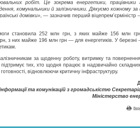
влювальних робіт. Це зокрема енергетики, працівники 
дення, комунальники й залізничники. Дякуємо кожному за
аїнські домівки»
, — зазначив перший віцепрем’єр­міністр 
омоги становила 252 млн грн, з яких майже 156 млн г
рн, з них майже 196 млн грн — для енергетиків. У березн
етикам.
алізничникам за щоденну роботу, витримку та повернення 
 підтримує тих, хто щодня працює в надзвичайно складних
 готовності, відновлюючи критичну інфраструктуру.
нформації та комунікацій з громадськістю Секретар
Міністерство ене
Вер