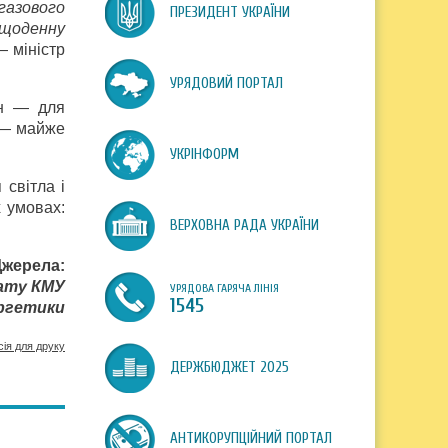
газового
ПРЕЗИДЕНТ УКРАЇНИ
 щоденну
— міністр
УРЯДОВИЙ ПОРТАЛ
рн — для
і — майже
УКРІНФОРМ
світла і
 умовах:
ВЕРХОВНА РАДА УКРАЇНИ
Джерела:
іату КМУ
УРЯДОВА ГАРЯЧА ЛІНІЯ
1545
ргетики
сія для друку
ДЕРЖБЮДЖЕТ 2025
АНТИКОРУПЦІЙНИЙ ПОРТАЛ