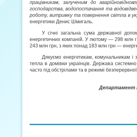
працівникам, залученим до аварійно­відно
господарства, водопостачання та водовідве
роботу, витримку та повернення світла в укр
енергетики Денис Шмигаль.
У січні загальна сума державної доп
енергетичних компаній. У лютому — 298 млн г
243 млн грн, з яких понад 183 млн грн — енерг
Дякуємо енергетикам, комунальникам і з
тепла в домівки українців. Держава системно
часто під обстрілами та в режимі безперервної
Департамент і