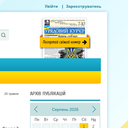
Увійти
|
Зареєструватись
АРХІВ ПУБЛІКАЦІЙ
20 травня
Серпень 2026
Пн
Вт
Ср
Чт
Пт
Сб
Нд
27
28
29
30
31
1
2