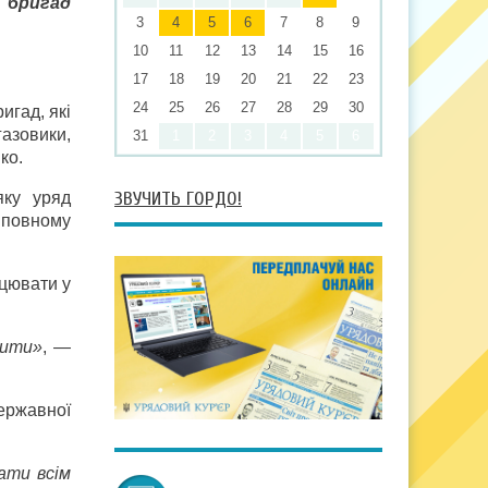
 бригад
3
4
5
6
7
8
9
10
11
12
13
14
15
16
17
18
19
20
21
22
23
24
25
26
27
28
29
30
игад, які
газовики,
31
1
2
3
4
5
6
ко.
ЗВУЧИТЬ ГОРДО!
яку уряд
у повному
ацювати у
жити»
, —
ержавної
ати всім