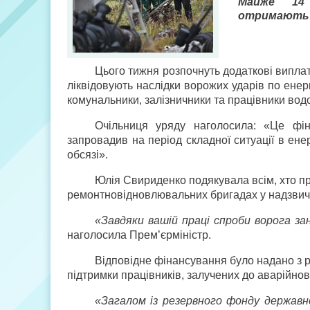
Майже 14 
отримають ц
Цього тижня розпочнуть додаткові виплат
ліквідовують наслідки ворожих ударів по енер
комунальники, залізничники та працівники вод
Очільниця уряду наголосила: «Це фін
запровадив на період складної ситуації в ене
обсязі».
Юлія Свириденко подякувала всім, хто пр
ремонтно­відновлювальних бригадах у надзвич
«Завдяки вашій праці спроби ворога за
наголосила Прем’єр­міністр.
Відповідне фінансування було надано з
підтримки працівників, залучених до аварійно­
«Загалом із резервного фонду державн