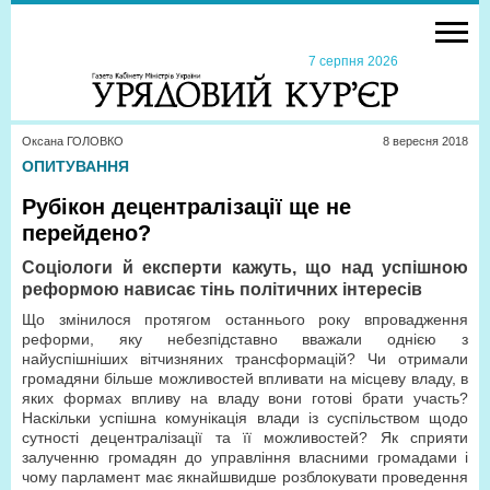
7 серпня 2026
Оксана ГОЛОВКО
8 вересня 2018
ОПИТУВАННЯ
Рубікон децентралізації ще не
перейдено?
Соціологи й експерти кажуть, що над успішною
реформою нависає тінь політичних інтересів
Що змінилося протягом останнього року впровадження
реформи, яку небезпідставно вважали однією з
найуспішніших вітчизняних трансформацій? Чи отримали
громадяни більше можливостей впливати на місцеву владу, в
яких формах впливу на владу вони готові брати участь?
Наскільки успішна комунікація влади із суспільством щодо
сутності децентралізації та її можливостей? Як сприяти
залученню громадян до управління власними громадами і
чому парламент має якнайшвидше розблокувати проведення