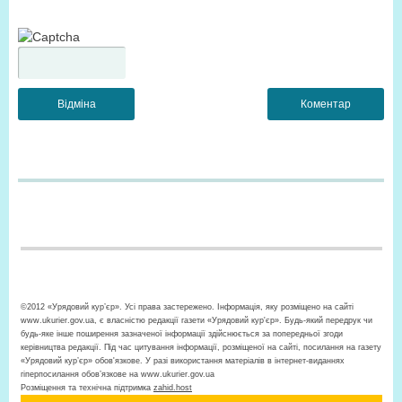
©2012 «Урядовий кур’єр». Усі права застережено. Інформація, яку розміщено на сайті
www.ukurier.gov.ua, є власністю редакції газети «Урядовий кур'єр». Будь-який передрук чи
будь-яке інше поширення зазначеної інформації здійснюється за попередньої згоди
керівництва редакції. Під час цитування інформації, розміщеної на сайті, посилання на газету
«Урядовий кур’єр» обов'язкове. У разі використання матеріалів в інтернет-виданнях
гіперпосилання обов’язкове на www.ukurier.gov.ua
Розміщення та технічна підтримка
zahid.host