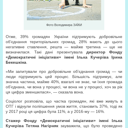
Фото Володимира ЗАЇКИ
Отже, 39% громадян України підтримують добровільне
об’єднання територіальних громад, 28% мають до цього
негативне ставлення, решта — майже третина — ще не
визначилася. Такі дані презентувала
директор Фонду
«Демократичні ініціативи» імені Ілька Кучеріва Ірина
Бекешкіна
.
«Ми запитували про добровільне об’єднання громад — чи
люди підтримують цей процес. Більшість підтримує, але
значна частина, майже 40%, взагалі не знає, чи їхня громада
об’єднана, чи вона у процесі, чи вона не у процесі, хоч за рік
ця цифра зменшилася», — сказала вона.
Соціолог розповіла, що частка громадян, які вже живуть в
ОТГ і відчули поліпшення умов життя, становить 37%, тоді як
у 2017 році ця цифра була 11%, а у 2016-му — 16%.
Стажер Фонду «Демократичні ініціативи» імені Ілька
Кучеріва Тетяна Нагірняк
зауважила, що було проведено