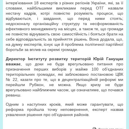
інтерв’ювання 18 експертів з різних регіонів України, які, за її
словами, найбільшими викликами перед ОТГ назвали
нестачу кадрів, котрі повністю розуміють процеси, що
відбуваються, і завдання, що перед ними стоять;
недосконалу організаційну структуру та несформованість
ефективного менеджменту на місцях, а також те, що громади
не повністю відчувають свою самостійність і бояться брати на
себе відповідальність за прийняття рішень. Вона додала, що,
на думку експертів, існує ще й проблема політичної партійної
боротьби за вплив на окремі громади.
Директор Інституту розвитку територій Юрій Ганущак
вважає
, що доки не буде врегульовано питання про
призначення перших виборів у майже 100 об’єднаних
територіальних громадах, які заблоковано постановою ЦВК
№ 22, казати про те, що в децентралізаційній реформі ми
перейшли Рубікон, не можна. Якщо кризу не буде
врегульовано найближчим часом, це означатиме, що почався
реванш.
Одним з наступних кроків, який може гарантувати, що
реформа пройшла точку неповернення, експерт назвав
ухвалення рішення про об’єднання районів.