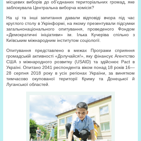
місцевих виборів до об’єднаних територіальних громад, яке
заблокувала Центральна виборча комісія?
На ці та інші запитання давали відповіді вчора під час
круглого столу в Укрінформі, на якому презентували підсумки
загальнонаціонального опитування, проведеного Фондом
«Демократичні ініціативи» ім. Ілька Кучеріва спільно з
Київським міжнародним інститутом соціології.
Опитування представлено в межах Програми сприяння
громадській активності «Долучайся!», яку фінансує Агентство
США з міжнародного розвитку (USAID) та здійснює Pact в
Україні. Опитано 2041 респондента віком понад 18 років 16—
28 серпня 2018 року в усіх регіонах України, за винятком
тимчасово окупованої території Криму та Донецької й
Луганської областей.