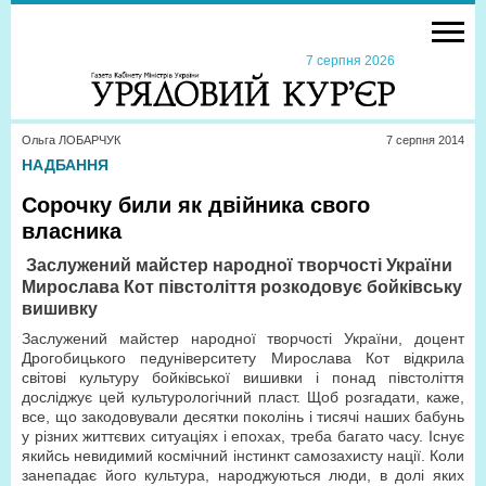
7 серпня 2026
Ольга ЛОБАРЧУК
7 серпня 2014
НАДБАННЯ
Сорочку били як двійника свого
власника
Заслужений майстер народної творчості України
Мирослава Кот півстоліття розкодовує бойківську
вишивку
Заслужений майстер народної творчості України, доцент
Дрогобицького педуніверситету Мирослава Кот відкрила
світові культуру бойківської вишивки і понад півстоліття
досліджує цей культурологічний пласт. Щоб розгадати, каже,
все, що закодовували десятки поколінь і тисячі наших бабунь
у різних життєвих ситуаціях і епохах, треба багато часу. Існує
якийсь невидимий космічний інстинкт самозахисту нації. Коли
занепадає його культура, народжуються люди, в долі яких