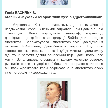
Люба ВАСИЛЬКІВ,
старший науковий співробітник музею «Дрогобиччина»:
— Мирослава Кот — вишивальниця незвичайна і
надзвичайна. Музей із великим зацікавленням і давно з нею
співпрацює. Вона передовсім етнограф, науковець,
дослідник, що добре знає традиції Бойківщини, народне
мистецтво. Започаткувала мистецтвознавче дослідження
вишивки Бойківщини, Дрогобиччини зокрема. ¢рунтовне
знання техніки вишивки, тонка інтуїція мисткині дали змогу
підняти із забуття давній бойківський взір і дати йому нове
життя. Вона справді створила унікальну колекцію сорочок,
рушників, серветок, доріжок. Її багатолітню працю з вивчення
вишивок Франкового краю зафіксовано в мистецтвознавчих
та етнографічних дослідженнях.