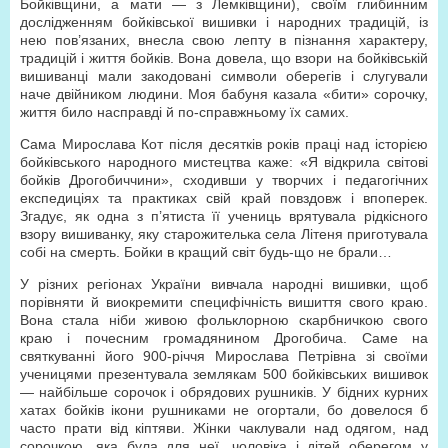
Бойківщини, а мати — з Лемківщини), своїм глибинним
дослідженням бойківської вишивки і народних традицій, із
нею пов’язаних, внесла свою лепту в пізнання характеру,
традицій і життя бойків. Вона довела, що взори на бойківській
вишиванці мали закодовані символи оберегів і слугували
наче двійником людини. Моя бабуня казала «бити» сорочку,
життя било насправді й по-справжньому їх самих.
Сама Мирослава Кот після десятків років праці над історією
бойківського народного мистецтва каже: «Я відкрила світові
бойків Дрогобиччини», сходивши у творчих і педагогічних
експедиціях та практиках свій край повздовж і впоперек.
Згадує, як одна з п’ятиста її учениць врятувала рідкісного
взору вишиванку, яку старожителька села Літеня приготувала
собі на смерть. Бойки в кращий світ будь-що не брали…
У різних регіонах України вивчала народні вишивки, щоб
порівняти й виокремити специфічність вишиття свого краю.
Вона стала ніби живою фольклорною скарбничкою свого
краю і почесним громадянином Дрогобича. Саме на
святкуванні його 900-річчя Мирослава Петрівна зі своїми
ученицями презентувала землякам 500 бойківських вишивок
— найбільше сорочок і обрядових рушників. У бідних курних
хатах бойків ікони рушниками не огортали, бо довелося б
часто прати від кіптяви. Жінки чаклували над одягом, над
сорочкою, яка була для неї, чоловіка і дітей оберегом у