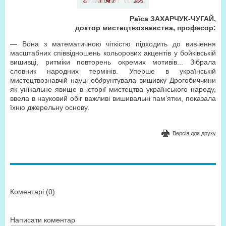
Раїса ЗАХАРЧУК-ЧУГАЙ,
доктор мистецтвознавства, професор:
— Вона з математичною чіткістю підходить до вивчення
масштабних співвідношень кольорових акцентів у бойківській
вишивці, ритміки повторень окремих мотивів... Зібрала
словник народних термінів. Уперше в українській
мистецтвознавчій науці об∂рунтувала вишивку Дрогобиччини
як унікальне явище в історії мистецтва українського народу,
ввела в науковий обіг важливі вишивальні пам’ятки, показала
їхню джерельну основу.
Версія для друку
Коментарі (0)
Написати коментар