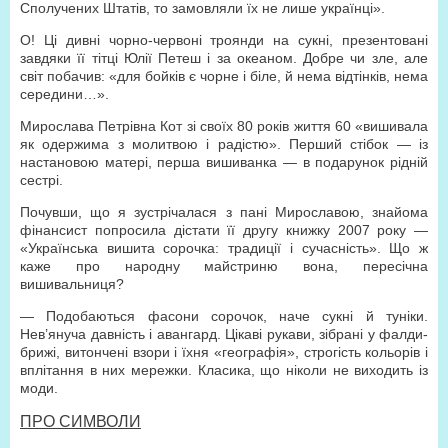
Сполучених Штатів, то замовляли їх не лише українці».
О! Ці дивні чорно-червоні троянди на сукні, презентовані
завдяки її тітці Юлії Петеш і за океаном. Добре чи зле, але
світ побачив: «для бойків є чорне і біле, й нема відтінків, нема
середини…».
Мирослава Петрівна Кот зі своїх 80 років життя 60 «вишивала
як одержима з молитвою і радістю». Перший стібок — із
настановою матері, перша вишиванка — в подарунок рідній
сестрі.
Почувши, що я зустрічалася з пані Мирославою, знайома
фінансист попросила дістати її другу книжку 2007 року —
«Українська вишита сорочка: традиції і сучасність». Що ж
каже про народну майстриню вона, пересічна
вишивальниця?
— Подобаються фасони сорочок, наче сукні й туніки.
Нев’януча давність і авангард. Цікаві рукави, зібрані у фалди-
брижі, витончені взори і їхня «географія», строгість кольорів і
вплітання в них мережки. Класика, що ніколи не виходить із
моди.
ПРО СИМВОЛИ