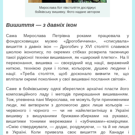
Мирослава Кот півстоліття досліджує
бойківську вишивку. Фото надане автором
Вишиття — з давніх ікон
Сама Мирослава Петрівна роками працювала у
фондосховищах музею «Дрогобиччина», «списувала»
вишиття з давніх ікон — Дрогобич у XVI столітті славився
школою іконопису, по окремих стібках розкрила таємницю
такої рідкісної техніки вишивання, як «широкий плетюг». На її
переконання, вишивка — своєрідний код нації, виражений
ниткою, технікою руки і голки, кольором, душею людини і
нації. «Треба століття, щоб досконало вивчити те, що
вплітали окремі покоління у свої вишивані послання світові».
Саме в бойківському одязі збереглися архаїчні пласти його
композиційного ладу і методів прикрашання вишиванням.
Тож, упевнена пані Мирослава, не можуть бути приниженими
люди, які витворили з допомогою двох лише кольорів —
червоного і чорного — чи не найелегантнішу в Україні
вишивку з вишуканими брижами-збирками на рукавах,
вишитими тонкими мережками і «зубчиками»-комірцями.
«Смію стверджувати, — додає, роздумуючи, — та й не лише
в Україні. Коли привезла своє вишиття до Канади і