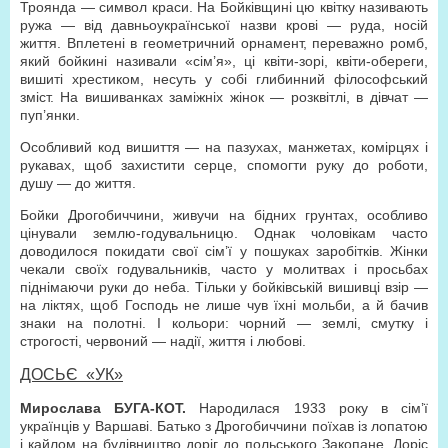
Троянда — символ краси. На Бойківщині цю квітку називають
ружа — від давньоукраїнської назви крові — руда, носій
життя. Вплетені в геометричний орнамент, переважно ромб,
який бойкині називали «сім’я», ці квіти-зорі, квіти-обереги,
вишиті хрестиком, несуть у собі глибинний філософський
зміст. На вишиванках заміжніх жінок — розквітлі, в дівчат —
пуп’янки.
Особливий код вишиття — на пазухах, манжетах, комірцях і
рукавах, щоб захистити серце, спомогти руку до роботи,
душу — до життя.
Бойки Дрогобиччини, живучи на бідних грунтах, особливо
цінували землю-годувальницю. Однак чоловікам часто
доводилося покидати свої сім’ї у пошуках заробітків. Жінки
чекали своїх годувальників, часто у молитвах і просьбах
піднімаючи руки до неба. Тільки у бойківській вишивці взір —
на ліктях, щоб Господь не лише чув їхні мольби, а й бачив
знаки на полотні. І кольори: чорний — землі, смутку і
строгості, червоний — надії, життя і любові.
ДОСЬЄ «УК»
Мирослава БУГА-КОТ.
Народилася 1933 року в сім’ї
українців у Варшаві. Батько з Дрогобиччини поїхав із лопатою
і кайлом на будівництво доріг до польського Закопане. Доріс