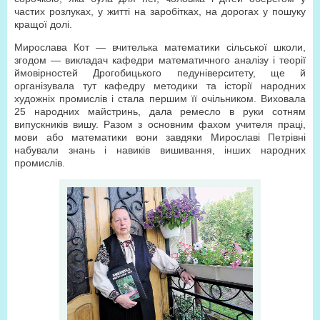
частих розлуках, у житті на заробітках, на дорогах у пошуку
кращої долі.
Мирослава Кот — вчителька математики сільської школи,
згодом — викладач кафедри математичного аналізу і теорії
ймовірностей Дрогобицького педуніверситету, ще й
організувала тут кафедру методики та історії народних
художніх промислів і стала першим її очільником. Виховала
25 народних майстринь, дала ремесло в руки сотням
випускників вишу. Разом з основним фахом учителя праці,
мови або математики вони завдяки Мирославі Петрівні
набували знань і навиків вишивання, інших народних
промислів.