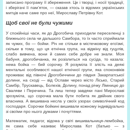
записано програму її збереження. Це і творці, і носії традиції,
і зберігачі її пам’яток, — сказав хтось із відомих українських
митців наче саме про неї, Мирославу Петрівну Кот.
Щоб свої не були чужими
У спокійніші часи, як до Дрогобича приходили переселенці з
ближнього села чи дальшого Самбора, то їх часто сприймали
як чужих, бо — бойки. Річ не стільки в містечковому егоїзмі,
скільки в тому, що ця етнічна група, на відміну від гуцулів,
слабо вивчена, вони й самих себе добре не знали. Моя
бабуня, дрогобичанка, як розізлиться на сусіда, то казала:
нема бойка — бий сорочку. Я розуміла її злість на деякі
ментальні особливості нашої етнічної групи, яка споконвіків
проживає від півночі Дрогобиччини до півдня Закарпатської
долини, на сході — від Ослави через місто Лісько, Старий
Самбір, Трускавець, Болехів, Долину, понад річку Лімницю до
Сваляви і Перечина. Та лиш тепер завдяки пані Мирославі
зрозуміла, що сорочка мала бути побита як двійник свого
власника. А вишивана несла у своїх узорах символічний код
господаря. Сорочки бойкині вишивали кожному індивідуально
зі своїми про нього думами і почуттями.
Математик, педагог, відома у світі вишивальниця-лембойка,
як сама себе називає Мирослава Кот (батько — з