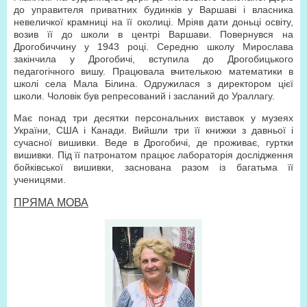
до управителя приватних будинків у Варшаві і власника
невеличкої крамниці на її околиці. Мріяв дати доньці освіту,
возив її до школи в центрі Варшави. Повернувся на
Дрогобиччину у 1943 році. Середню школу Мирослава
закінчила у Дрогобичі, вступила до Дрогобицького
педагогічного вишу. Працювала вчителькою математики в
школі села Мала Білина. Одружилася з директором цієї
школи. Чоловік був репресований і засланий до Ураллагу.
Має понад три десятки персональних виставок у музеях
України, США і Канади. Вийшли три її книжки з давньої і
сучасної вишивки. Веде в Дрогобичі, де проживає, гуртки
вишивки. Під її патронатом працює лабораторія дослідження
бойківської вишивки, заснована разом із багатьма її
ученицями.
ПРЯМА МОВА