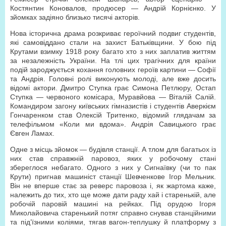
Костянтин Коновалов, продюсер — Андрій Корнієнко. У
зйомках задіяно близько тисячі акторів.
Нова історична драма розкриває героїчний подвиг студентів,
які самовіддано стали на захист Батьківщини. У бою під
Крутами взимку 1918 року багато хто з них заплатив життям
за незалежність України. На тлі цих трагічних для країни
подій зароджується кохання головних героїв картини — Софії
та Андрія. Головні ролі виконують молоді, але вже досить
відомі актори. Дмитро Ступка грає Симона Петлюру, Остап
Ступка — червоного комісара, Муравйова — Віталій Салій.
Командиром загону київських гімназистів і студентів Аверкієм
Гончаренком став Олексій Тритенко, відомий глядачам за
телефільмом «Коли ми вдома». Андрія Савицького грає
Євген Ламах.
Одне з місць зйомок — будівля станції. А тлом для багатьох із
них став справжній паровоз, яких у робочому стані
збереглося небагато. Одного з них у Сигнаївку (чи то пак
Крути) пригнав машиніст станції Шевченкове Ігор Мельник.
Він не вперше стає за реверс паровоза і, як жартома каже,
належить до тих, хто ще може дати раду хай і старенькій, але
робочій паровій машині на рейках. Під орудою Ігоря
Миколайовича старенький потяг справно снував станційними
та під’їзними коліями, тягав вагон-теплушку й платформу з