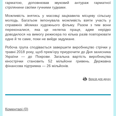
гарматою, доповнював звуковий антураж гарматної
стрілянини своїми гучними гудками.
Можливість знятись у масовці зацікавила місцеву сільську
молодь. Багатьом імпонувала можливість взяти участь у
справжніх зйомках художнього фільму. Разом з тим вони
переконалися, яка це нелегка праця, адже нерідко
доводилося на вимогу режисера по кілька разів повторювати
одне й те саме, поки не вийде задумане.
Робоча група сподівається завершити виробництво стрічки у
травні 2018 року, щоб прем’єру приурочити до Дня захисника
України — до Покрови. Загальна вартість виробництва
кінострічки становить 52 мільйони гривень. Державна
фінансова підтримка — 26 мільйонів.
Версія для друку
Коментарі (0)