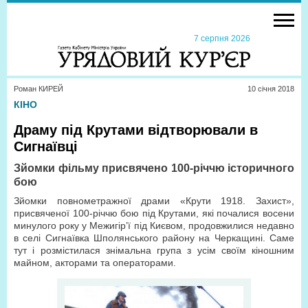
7 серпня 2026
Роман КИРЕЙ
10 сiчня 2018
КІНО
Драму під Крутами відтворювали в
Сигнаївці
Зйомки фільму присвячено 100-річчю історичного
бою
Зйомки повнометражної драми «Крути 1918. Захист»,
присвяченої 100-річчю бою під Крутами, які почалися восени
минулого року у Межигір’ї під Києвом, продовжилися недавно
в селі Сигнаївка Шполянського району на Черкащині. Саме
тут і розмістилася знімальна група з усім своїм кіношним
майном, акторами та операторами.