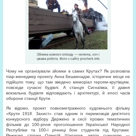
Зйомка кожного епізоду — нелегка, хоч і
цікава робота. Фото з сайту procherk.info
Чому не організували зйомки в самих Крутах? Як розповіла
піар-менеджер проекту Анна Бешкенадзе, історичне місце не
підійшло тому, що там зведено меморіал героям-крутівцям,
повсюди сучасні будівлі. А станція Сигнаївка, її давня
вокзальна будівля відповідають і архітектурі, й епосі часів
оборони станції Крути.
Як відомо, проект повнометражного художнього фільму
«Крути 1918. Захист» став одним із переможців дев’ятого
конкурсного відбору Держкіно в сесії ігрових тематичних
фільмів до 100-річчя проголошення Української Народної
Республіки та 100-ї річниці бою студентів під Крутами.
Режисер стрічки Олексій Шапарєв, автор сценарію —