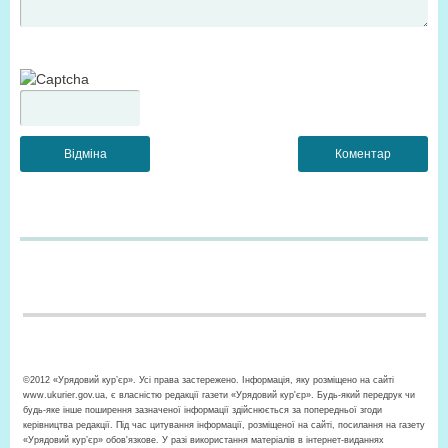
©2012 «Урядовий кур’єр». Усі права застережено. Інформація, яку розміщено на сайті
www.ukurier.gov.ua, є власністю редакції газети «Урядовий кур'єр». Будь-який передрук чи
будь-яке інше поширення зазначеної інформації здійснюється за попередньої згоди
керівництва редакції. Під час цитування інформації, розміщеної на сайті, посилання на газету
«Урядовий кур’єр» обов'язкове. У разі використання матеріалів в інтернет-виданнях