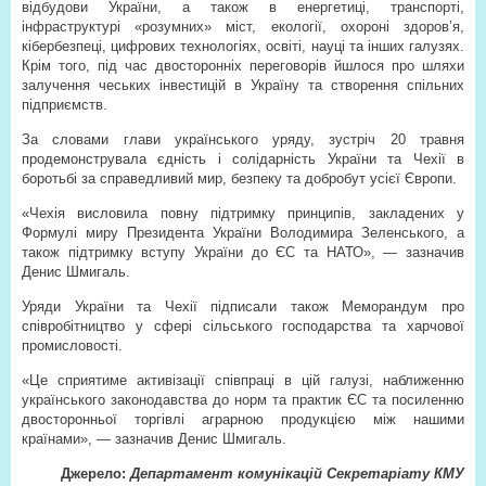
відбудови України, а також в енергетиці, транспорті,
інфраструктурі «розумних» міст, екології, охороні здоров’я,
кібербезпеці, цифрових технологіях, освіті, науці та інших галузях.
Крім того, під час двосторонніх переговорів йшлося про шляхи
залучення чеських інвестицій в Україну та створення спільних
підприємств.
За словами глави українського уряду, зустріч 20 травня
продемонструвала єдність і солідарність України та Чехії в
боротьбі за справедливий мир, безпеку та добробут усієї Європи.
«Чехія висловила повну підтримку принципів, закладених у
Формулі миру Президента України Володимира Зеленського, а
також підтримку вступу України до ЄС та НАТО», — зазначив
Денис Шмигаль.
Уряди України та Чехії підписали також Меморандум про
співробітництво у сфері сільського господарства та харчової
промисловості.
«Це сприятиме активізації співпраці в цій галузі, наближенню
українського законодавства до норм та практик ЄС та посиленню
двосторонньої торгівлі аграрною продукцією між нашими
країнами», — зазначив Денис Шмигаль.
Джерело:
Департамент комунікацій Секретаріату КМУ