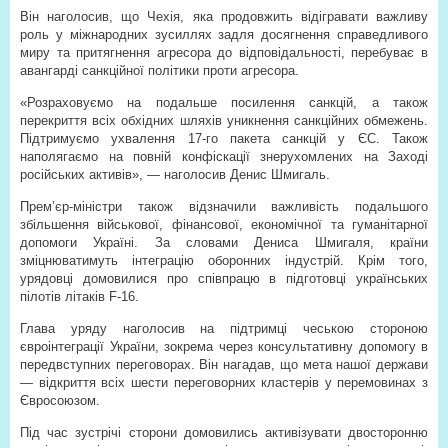
Він наголосив, що Чехія, яка продовжить відігравати важливу
роль у міжнародних зусиллях задля досягнення справедливого
миру та притягнення агресора до відповідальності, перебуває в
авангарді санкційної політики проти агресора.
«Розраховуємо на подальше посилення санкцій, а також
перекриття всіх обхідних шляхів уникнення санкційних обмежень.
Підтримуємо ухвалення 17-го пакета санкцій у ЄС. Також
наполягаємо на повній конфіскації знерухомлених на Заході
російських активів», — наголосив Денис Шмигаль.
Прем’єр-міністри також відзначили важливість подальшого
збільшення військової, фінансової, економічної та гуманітарної
допомоги Україні. За словами Дениса Шмигаля, країни
зміцнюватимуть інтеграцію оборонних індустрій. Крім того,
урядовці домовилися про співпрацю в підготовці українських
пілотів літаків F-16.
Глава уряду наголосив на підтримці чеською стороною
євроінтеграції України, зокрема через консультативну допомогу в
передвступних переговорах. Він нагадав, що мета нашої держави
— відкриття всіх шести переговорних кластерів у перемовинах з
Євросоюзом.
Під час зустрічі сторони домовились активізувати двосторонню