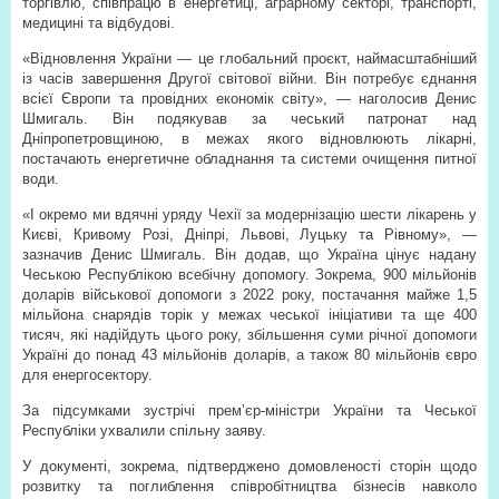
торгівлю, співпрацю в енергетиці, аграрному секторі, транспорті,
медицині та відбудові.
«Відновлення України — це глобальний проєкт, наймасштабніший
із часів завершення Другої світової війни. Він потребує єднання
всієї Європи та провідних економік світу», — наголосив Денис
Шмигаль. Він подякував за чеський патронат над
Дніпропетровщиною, в межах якого відновлюють лікарні,
постачають енергетичне обладнання та системи очищення питної
води.
«І окремо ми вдячні уряду Чехії за модернізацію шести лікарень у
Києві, Кривому Розі, Дніпрі, Львові, Луцьку та Рівному», —
зазначив Денис Шмигаль. Він додав, що Україна цінує надану
Чеською Республікою всебічну допомогу. Зокрема, 900 мільйонів
доларів військової допомоги з 2022 року, постачання майже 1,5
мільйона снарядів торік у межах чеської ініціативи та ще 400
тисяч, які надійдуть цього року, збільшення суми річної допомоги
Україні до понад 43 мільйонів доларів, а також 80 мільйонів євро
для енергосектору.
За підсумками зустрічі прем’єр-міністри України та Чеської
Республіки ухвалили спільну заяву.
У документі, зокрема, підтверджено домовленості сторін щодо
розвитку та поглиблення співробітництва бізнесів навколо