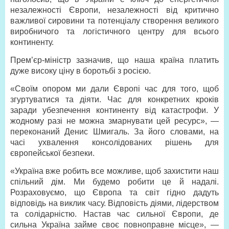
незалежності Європи, незалежності від критично
важливої сировини та потенціалу створення великого
виробничого та логістичного центру для всього
континенту.
Прем’єр-міністр зазначив, що наша країна платить
дуже високу ціну в боротьбі з росією.
«Своїм опором ми дали Європі час для того, щоб
згуртуватися та діяти. Час для конкретних кроків
заради убезпечення континенту від катастрофи. У
жодному разі не можна змарнувати цей ресурс», —
переконаний Денис Шмигаль. За його словами, на
часі ухвалення консолідованих рішень для
європейської безпеки.
«Україна вже робить все можливе, щоб захистити наш
спільний дім. Ми будемо робити це й надалі.
Розраховуємо, що Європа та світ гідно дадуть
відповідь на виклик часу. Відповість діями, лідерством
та солідарністю. Настав час сильної Європи, де
сильна Україна займе своє повноправне місце», —