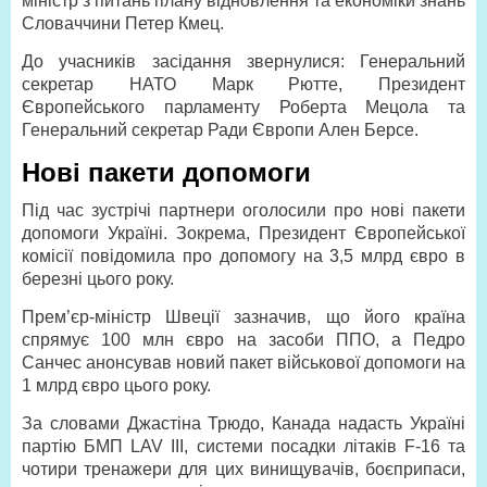
міністр з питань плану відновлення та економіки знань
Словаччини Петер Кмец.
До учасників засідання звернулися: Генеральний
секретар НАТО Марк Рютте, Президент
Європейського парламенту Роберта Мецола та
Генеральний секретар Ради Європи Ален Берсе.
Нові пакети допомоги
Під час зустрічі партнери оголосили про нові пакети
допомоги Україні. Зокрема, Президент Європейської
комісії повідомила про допомогу на 3,5 млрд євро в
березні цього року.
Прем’єр-міністр Швеції зазначив, що його країна
спрямує 100 млн євро на засоби ППО, а Педро
Санчес анонсував новий пакет військової допомоги на
1 млрд євро цього року.
За словами Джастіна Трюдо, Канада надасть Україні
партію БМП LAV III, системи посадки літаків F-16 та
чотири тренажери для цих винищувачів, боє­припаси,