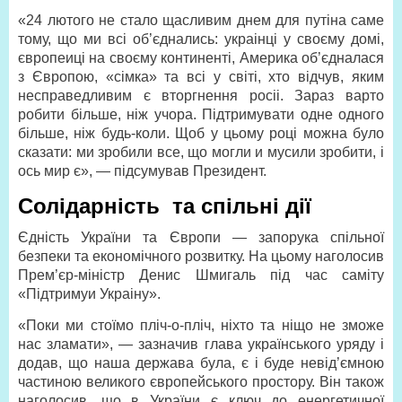
«24 лютого не стало щасливим днем для путіна саме
тому, що ми всі об’єднались: украінці у своєму домі,
європеиці на своєму континенті, Америка об’єдналася
з Європою, «сімка» та всі у світі, хто відчув, яким
несправедливим є вторгнення росіі. Зараз варто
робити більше, ніж учора. Підтримувати одне одного
більше, ніж будь-коли. Щоб у цьому році можна було
сказати: ми зробили все, що могли и мусили зробити, і
ось мир є», — підсумував Президент.
Солідарність та спільні дії
Єдність України та Європи — запорука спільної
безпеки та економічного розвитку. На цьому наголосив
Прем’єр-міністр Денис Шмигаль під час саміту
«Підтримуи Украіну».
«Поки ми стоїмо пліч-о-пліч, ніхто та ніщо не зможе
нас зламати», — зазначив глава українського уряду і
додав, що наша держава була, є і буде невід’ємною
частиною великого європейського простору. Він також
наголосив, що в України є ключ до енергетичної