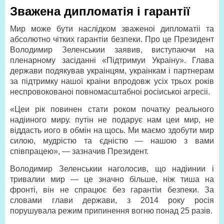
Зважена дипломатія і гарантії
Мир може бути наслідком зваженоі дипломатіі та
абсолютно чітких гарантіи безпеки. Про це Президент
Володимир Зеленськии заявив, виступаючи на
пленарному засіданні «Підтримуи Украіну». Глава
держави подякував украінцям, украінкам і партнерам
за підтримку нашої краіни впродовж усіх трьох років
неспровокованоі повномасштабноі росіиськоі агресіі.
«Цеи рік повинен стати роком початку реального
надіиного миру. путін не подарує нам цеи мир, не
віддасть иого в обмін на щось. Ми маємо здобути мир
силою, мудрістю та єдністю — нашою з вами
співпрацею», — зазначив Президент.
Володимир Зеленськии наголосив, що надіинии і
тривалии мир — це значно більше, ніж тиша на
фронті, він не спрацює без гарантіи безпеки. За
словами глави держави, з 2014 року росія
порушувала режим припинення вогню понад 25 разів.