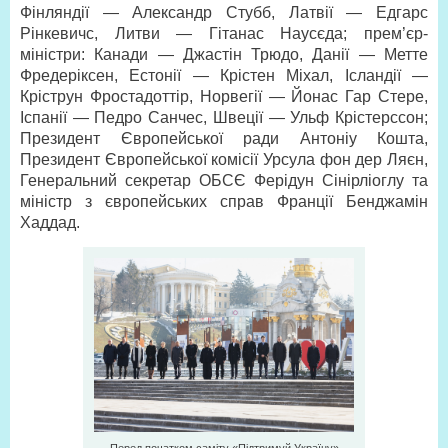
Фінляндії — Александр Стубб, Латвії — Едгарс
Рінкевичс, Литви — Гітанас Наусєда; прем’єр-
міністри: Канади — Джастін Трюдо, Данії — Метте
Фредеріксен, Естонії — Крістен Міхал, Ісландії —
Кріструн Фростадоттір, Норвегії — Йонас Гар Стере,
Іспанії — Педро Санчес, Швеції — Ульф Крістерссон;
Президент Європейської ради Антоніу Кошта,
Президент Європейської комісії Урсула фон дер Ляєн,
Генеральний секретар ОБСЄ Ферідун Сінірліоглу та
міністр з європейських справ Франції Бенджамін
Хаддад.