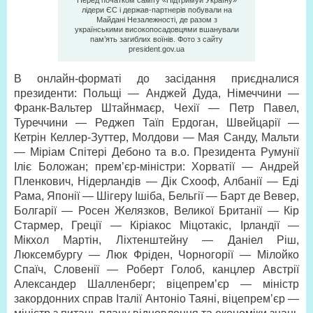
Перед початком саміту «Підтримуй Україну»
лідери ЄС і держав-партнерів побували на
Майдані Незалежності, де разом з
українськими високопосадовцями вшанували
пам’ять загиблих воїнів. Фото з сайту
president.gov.ua
В онлайн-форматі до засідання приєдналися
президенти: Польщі — Анджей Дуда, Німеччини —
Франк-Вальтер Штайнмаєр, Чехії — Петр Павел,
Туреччини — Реджеп Таїп Ердоган, Швейцарії —
Кетрін Келлер-Зуттер, Молдови — Мая Санду, Мальти
— Міріам Спітері Дебоно та в.о. Президента Румунії
Іліє Боложан; прем’єр-міністри: Хорватії — Андрей
Пленкович, Нідерландів — Дік Схооф, Албанії — Еді
Рама, Японії — Шігеру Ішіба, Бельгії — Барт де Вевер,
Болгарії — Росен Желязков, Великої Британії — Кір
Стармер, Греції — Кіріакос Міцотакіс, Ірландії —
Мікхол Мартін, Ліхтенштейну — Даніел Ріш,
Люксембургу — Люк Фріден, Чорногорії — Мілойко
Спаїч, Словенії — Роберт Голоб, канцлер Австрії
Александер Шалленберг; віцепрем’єр — міністр
закордонних справ Італії Антоніо Таяні, віцепрем’єр —