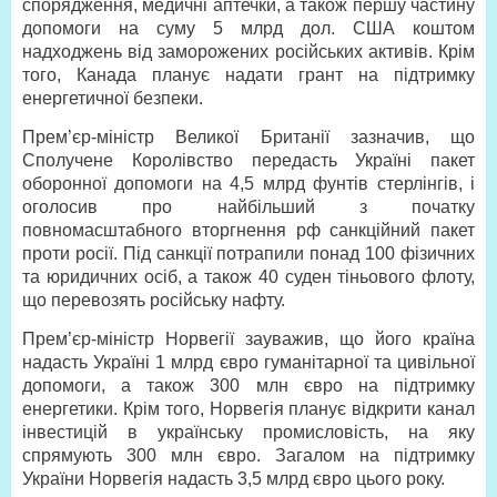
спорядження, медичні аптечки, а також першу частину
допомоги на суму 5 млрд дол. США коштом
надходжень від заморожених російських активів. Крім
того, Канада планує надати грант на підтримку
енергетичної безпеки.
Прем’єр-міністр Великої Британії зазначив, що
Сполучене Королівство передасть Україні пакет
оборонної допомоги на 4,5 млрд фунтів стерлінгів, і
оголосив про найбільший з початку
повномасштабного вторгнення рф санкційний пакет
проти росії. Під санкції потрапили понад 100 фізичних
та юридичних осіб, а також 40 суден тіньового флоту,
що перевозять російську нафту.
Прем’єр-міністр Норвегії зауважив, що його країна
надасть Україні 1 млрд євро гуманітарної та цивільної
допомоги, а також 300 млн євро на підтримку
енергетики. Крім того, Норвегія планує відкрити канал
інвестицій в українську промисловість, на яку
спрямують 300 млн євро. Загалом на підтримку
України Норвегія надасть 3,5 млрд євро цього року.