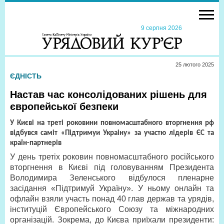
9 серпня 2026
25 лютого 2025
ЄДНІСТЬ
Настав час консолідованих рішень для
європейської безпеки
У Києві на треті роковини повномасштабного вторгнення рф
відбувся саміт «Підтримуи Украіну» за участю лідерів ЄС та
країн-партнерів
У день третіх роковин повномасштабного російського
вторгнення в Києві під головуванням Президента
Володимира Зеленського відбулося пленарне
засідання «Підтримуй Україну». У ньому онлайн та
офлайн взяли участь понад 40 глав держав та урядів,
інституцій Європейського Союзу та міжнародних
організацій. Зокрема, до Києва приїхали президенти: