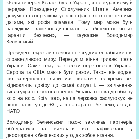
«Коли генерал Келлог був в Украіні, я передав иому й
передав Президенту Сполучених Штатів Америки
документ із переліком усіх «сізфаєрів» із конкретними
датами, які росія зламала. Тому мир може бути
наслідком зваженоі дипломатіі та абсолютно чітких
гарантіи безпеки», — зауважив Володимир
Зеленський.
Президент окреслив головні передумови наближення
справедливого миру. Передусім віина триває проти
Украіни. Саме тому за столом переговорів Украіна,
Європа та США мають бути разом. Також він додав,
що завершення віини має початися із кроків, які
відновлять довіру до самоі ситуаціі, — звільнення
тисяч украінських полонених. Украіна готова до обміну
всіх на всіх. Крім того, наша держава заслуговує не
лише на вступ до ЄС, а и на гарантіі безпеки, які дає
НАТО.
Володимир Зеленськии також закликав партнерів
об’єднатися та виконати всі зафіксовані у
двосторонніх безпекових угодах зобов’язання.