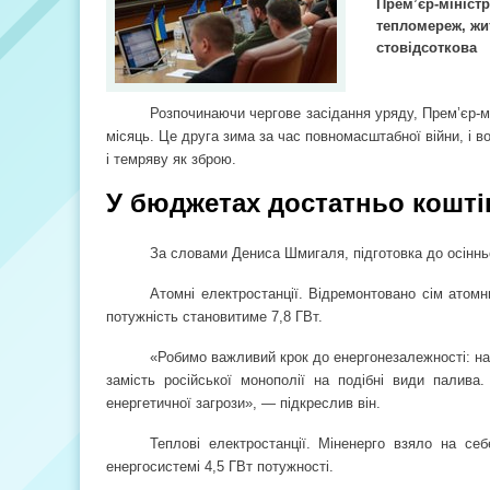
Прем’єр-міністр
тепломереж, жи
стовідсоткова
Розпочинаючи чергове засідання уряду, Прем’єр-м
місяць. Це друга зима за час повномасштабної війни, і 
і темряву як зброю.
У бюджетах достатньо кошті
За словами Дениса Шмигаля, підготовка до осіннь
Атомні електростанції. Відремонтовано сім атомн
потужність становитиме 7,8 ГВт.
«Робимо важливий крок до енергонезалежності: на
замість російської монополії на подібні види палив
енергетичної загрози», — підкреслив він.
Теплові електростанції. Мін­енерго взяло на се
енергосистемі 4,5 ГВт потужності.