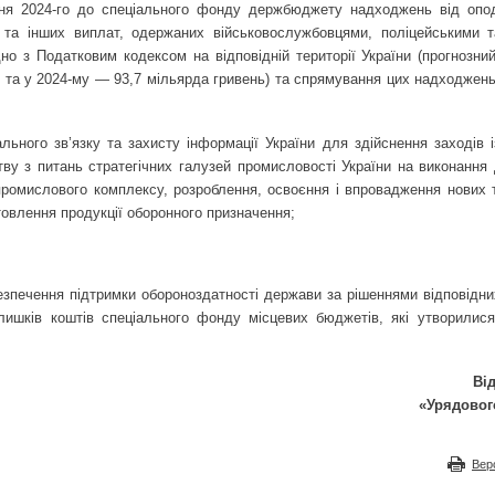
дня 2024-го до спеціального фонду держбюджету надходжень від опо
 та інших виплат, одержаних військово­службовцями, поліцейськими 
но з Податковим кодексом на відповідній території України (прогнозний
ь та у 2024-му — 93,7 мільярда гривень) та спрямування цих надходжень
ьного зв’язку та захисту інформації України для здійснення заходів із
тву з питань стратегічних галузей промисловості України на виконання
ромислового комплексу, розроблення, освоєння і впровадження нових т
овлення продукції оборонного призначення;
безпечення підтримки обороноздатності держави за рішеннями відповідни
лишків коштів спеціального фонду місцевих бюджетів, які утворилися
Ві
«Урядовог
Вер