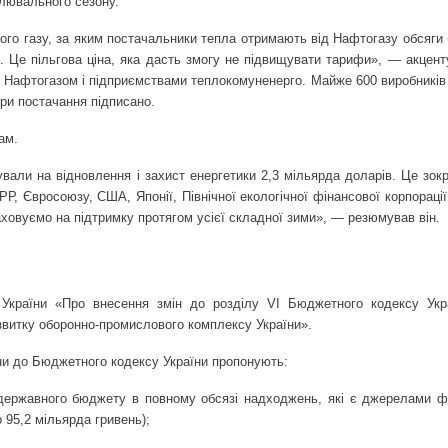
алювального сезону.
го газу, за яким постачальники тепла отримають від Нафтогазу обсяги 
р. Це пільгова ціна, яка дасть змогу не підвищувати тарифи», — акцент
ж Нафтогазом і підприємствами теплокомуненерго. Майже 600 виробників
ри постачання підписано.
ам.
вали на відновлення і захист енергетики 2,3 мільярда доларів. Це зок
РР, Євросоюзу, США, Японії, Північної екологічної фінансової корпораці
аховуємо на підтримку протягом усієї складної зими», — резюмував він.
у України «Про внесення змін до розділу VI Бюджетного кодексу Ук
звитку оборонно-промислового комплексу України».
іни до Бюджетного кодексу України пропонують:
 державного бюджету в повному обсязі надходжень, які є джерелами 
 95,2 мільярда гривень);