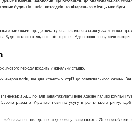
Денис Шмигаль наголосив, що готовність до опалювального сезон
тлових будинків, шкіл, дитсадків
та лікарень за місяць має бути
іністр наголосив, що до початку опалювального сезону залишилося трох
вона буде не менш складною, ніж торішня. Адже ворог знову хоче викори
в
о-зимового періоду входить у фінальну стадію.
их енергоблоків, ще два стануть у стрій до опалювального сезону. Заг
 Рівненській АЕС почали завантажувати нове ядерне паливо компанії We
а. Європа разом з Україною повинна усунути рф із цього ринку, щоб
бе зобов’язання, що до початку сезону запрацюють 25 енергоблоків, 