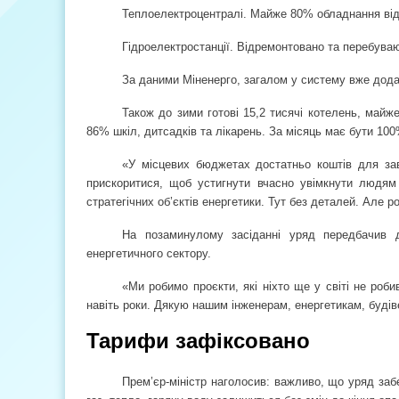
Теплоелектроцентралі. Майже 80% обладнання відр
Гідроелектростанції. Відремонтовано та перебуваю
За даними Міненерго, загалом у систему вже дода
Також до зими готові 15,2 тисячі котелень, май
86% шкіл, дитсадків та лікарень. За місяць має бути 100
«У місцевих бюджетах достатньо коштів для заве
прискоритися, щоб устигнути вчасно увімкнути людям
стратегічних об’єктів енергетики. Тут без деталей. Але 
На позаминулому засіданні уряд передбачив д
енергетичного сектору.
«Ми робимо проєкти, які ніхто ще у світі не роб
навіть роки. Дякую нашим інженерам, енергетикам, буді
Тарифи зафіксовано
Прем’єр-міністр наголосив: важливо, що уряд забе