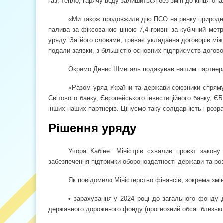
газ, тепло, гарячу воду залишиться без змін до кінця оп
«Ми також продовжили дію ПСО на ринку природно
палива за фіксованою ціною 7,4 гривні за кубічний мет
уряду. За його словами, триває укладання договорів мі
подали заявки, з більшістю основних підприємств догово
Окремо Денис Шмигаль подякував нашим партнер
«Разом уряд України та держави-союзники спряму
Світового банку, Європейського інвестиційного банку, ЄБ
інших наших партнерів. Цінуємо таку солідарність і розр
Рішення уряду
Учора Кабінет Міністрів схвалив проєкт закон
забезпечення підтримки обороноздатності держави та ро
Як повідомило Міністерство фінансів, зокрема зм
• зарахування у 2024 році до загального фонду
державного дорожнього фонду (прогнозний обсяг близько