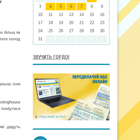
у
3
4
5
6
7
8
9
10
11
12
13
14
15
16
17
18
19
20
21
22
23
24
25
26
27
28
29
30
и більш як
стати холод
31
1
2
3
4
5
6
ЗВУЧИТЬ ГОРДО!
альна їхня
stinghouse
 позбутися
які дадуть