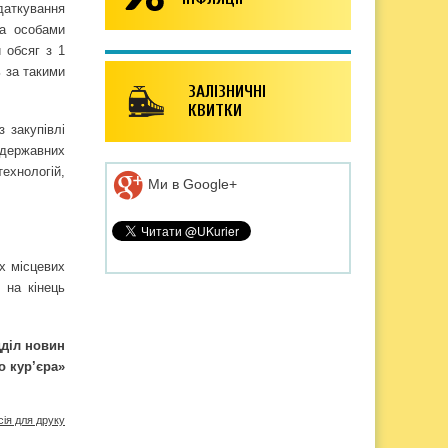
даткування
та особами
 обсяг з 1
 за такими
ЗАЛІЗНИЧНІ
КВИТКИ
 закупівлі
 державних
ехнологій,
Ми в Google+
х місцевих
 на кінець
дділ новин
о кур’єра»
сія для друку