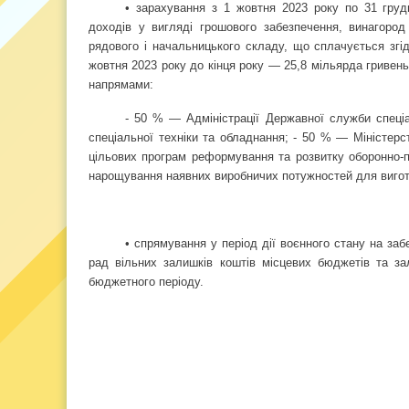
• зарахування з 1 жовтня 2023 року по 31 гру
доходів у вигляді грошового забезпечення, винагород
рядового і начальницького складу, що сплачується згід
жовтня 2023 року до кінця року — 25,8 мільярда гривен
напрямами:
- 50 % — Адміністрації Державної служби спеціал
спеціальної техніки та обладнання; - 50 % — Міністерс
цільових програм реформування та розвитку оборонно-п
нарощування наявних виробничих потужностей для вигот
• спрямування у період дії воєнного стану на за
рад вільних залишків коштів місцевих бюджетів та за
бюджетного періоду.