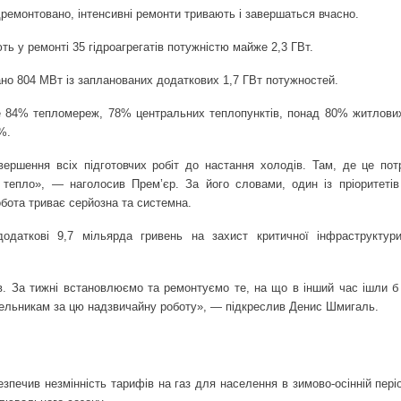
емонтовано, інтенсивні ремонти тривають і завершаться вчасно.
ть у ремонті 35 гідроагрегатів потужністю майже 2,3 ГВт.
но 804 МВт із запланованих додаткових 1,7 ГВт потужностей.
же 84% тепломереж, 78% центральних теплопунктів, понад 80% житлових
%.
ршення всіх підготовчих робіт до настання холодів. Там, де це потр
 тепло», — наголосив Прем’єр. За його словами, один із пріоритеті
робота триває серйозна та системна.
одаткові 9,7 мільярда гривень на захист критичної інфраструктур
ив. За тижні встановлюємо та ремонтуємо те, на що в інший час ішли б 
вельникам за цю надзвичайну роботу», — підкреслив Денис Шмигаль.
зпечив незмінність тарифів на газ для населення в зимово-осінній пері