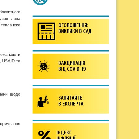
блакитного
ував глава
ОГОЛОШЕННЯ:
 тепла вже
ВИКЛИКИ В СУД
рема кошти
ї, USAID та
ВАКЦИНАЦІЯ
ВІД COVID-19
раїни щодо
ЗАПИТАЙТЕ
В ЕКСПЕРТА
формування
ІНДЕКС
ІНФЛЯЦІЇ