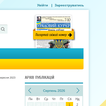
Увійти
|
Зареєструватись
АРХІВ ПУБЛІКАЦІЙ
вересня 2023
Серпень 2026
Пн
Вт
Ср
Чт
Пт
Сб
Нд
27
28
29
30
31
1
2