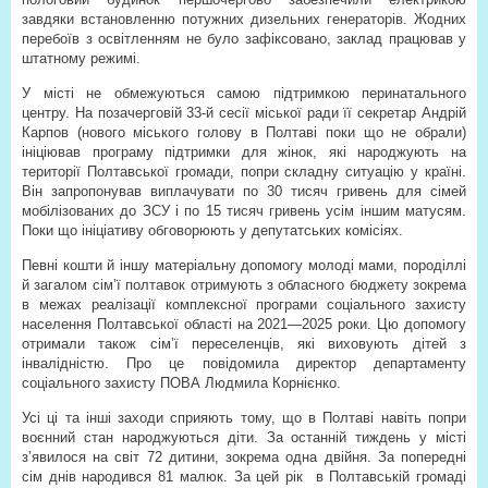
завдяки встановленню потужних дизельних генераторів. Жодних
перебоїв з освітленням не було зафіксовано, заклад працював у
штатному режимі.
У місті не обмежуються самою підтримкою перинатального
центру. На позачерговій 33-й сесії міської ради її секретар Андрій
Карпов (нового міського голову в Полтаві поки що не обрали)
ініціював програму підтримки для жінок, які народжують на
території Полтавської громади, попри складну ситуацію у країні.
Він запропонував виплачувати по 30 тисяч гривень для сімей
мобілізованих до ЗСУ і по 15 тисяч гривень усім іншим матусям.
Поки що ініціативу обговорюють у депутатських комісіях.
Певні кошти й іншу матеріальну допомогу молоді мами, породіллі
й загалом сім’ї полтавок отримують з обласного бюджету зокрема
в межах реалізації комплексної програми соціального захисту
населення Полтавської області на 2021—2025 роки. Цю допомогу
отримали також сім’ї переселенців, які виховують дітей з
інвалідністю. Про це повідомила директор департаменту
соціального захисту ПОВА Людмила Корнієнко.
Усі ці та інші заходи сприяють тому, що в Полтаві навіть попри
воєнний стан народжуються діти. За останній тиждень у місті
з’явилося на світ 72 дитини, зокрема одна двійня. За попередні
сім днів народився 81 малюк. За цей рік
в Полтавській громаді