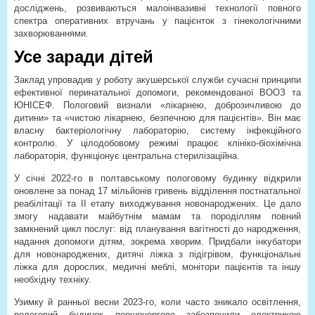
досліджень, розвиваються малоінвазивні технології повного
спектра оперативних втручань у пацієнток з гінекологічними
захворюваннями.
Усе заради дітей
Заклад упровадив у роботу акушерської служби сучасні принципи
ефективної перинатальної допомоги, рекомендованої ВООЗ та
ЮНІСЕФ. Пологовий визнали «лікарнею, доброзичливою до
дитини» та «чистою лікарнею, безпечною для пацієнтів». Він має
власну бактеріологічну лабораторію, систему інфекційного
контролю. У цілодобовому режимі працює клініко-біохімічна
лабораторія, функціонує центральна стерилізаційна.
У січні 2022-го в полтавському пологовому будинку відкрили
оновлене за понад 17 мільйонів гривень відділення постнатальної
реабілітації та II етапу виходжування новонароджених. Це дало
змогу надавати майбутнім мамам та породіллям повний
замкнений цикл послуг: від планування вагітності до народження,
надання допомоги дітям, зокрема хворим. Придбали інкубатори
для новонароджених, дитячі ліжка з підігрівом, функціональні
ліжка для дорослих, медичні меблі, монітори пацієнтів та іншу
необхідну техніку.
Узимку й ранньої весни 2023-го, коли часто зникало освітлення,
пологовий будинок першочергово забезпечили електрикою