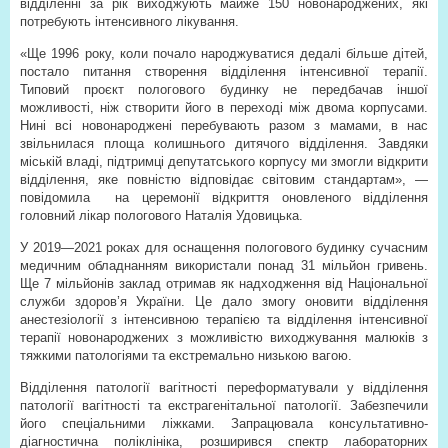
відділенні за рік виходжують майже 150 новонароджених, які
потребують інтенсивного лікування.
«Ще 1996 року, коли почало народжуватися дедалі більше дітей,
постало питання створення відділення інтенсивної терапії.
Типовий проєкт пологового будинку не передбачав іншої
можливості, ніж створити його в переході між двома корпусами.
Нині всі новонароджені перебувають разом з мамами, в нас
звільнилася площа колишнього дитячого відділення. Завдяки
міській владі, підтримці депутатського корпусу ми змогли відкрити
відділення, яке повністю відповідає світовим стандартам», —
повідомила
на церемонії відкриття оновленого відділення
головний лікар пологового Наталія Удовицька.
У 2019—2021 роках для оснащення пологового будинку сучасним
медичним обладнанням використали понад 31 мільйон гривень.
Ще 7 мільйонів заклад отримав як надходження від Національної
служби здоров’я України. Це дало змогу оновити відділення
анестезіології з інтенсивною терапією та відділення інтенсивної
терапії новонароджених з можливістю виходжування малюків з
тяжкими патологіями та екстремально низькою вагою.
Відділення патології вагітності переформатували у відділення
патології вагітності та екстрагенітальної патології. Забезпечили
його спеціальними ліжками. Запрацювала консультативно-
діагностична поліклініка, розширився спектр лабораторних