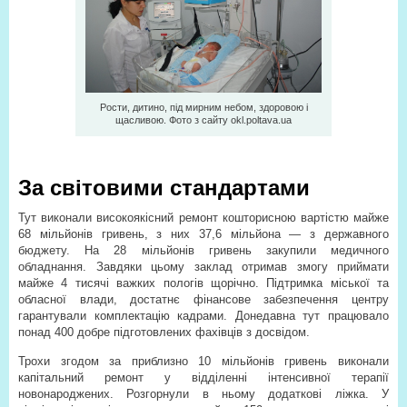
Рости, дитино, під мирним небом, здоровою і
щасливою. Фото з сайту okl.poltava.ua
За світовими стандартами
Тут виконали високоякісний ремонт кошторисною вартістю майже
68 мільйонів гривень, з них 37,6 мільйона — з державного
бюджету. На 28 мільйонів гривень закупили медичного
обладнання. Завдяки цьому заклад отримав змогу приймати
майже 4 тисячі важких пологів щорічно. Підтримка міської та
обласної влади, достатнє фінансове забезпечення центру
гарантували комплектацію кадрами. Донедавна тут працювало
понад 400 добре підготовлених фахівців з досвідом.
Трохи згодом за приблизно 10 мільйонів гривень виконали
капітальний ремонт у відділенні інтенсивної терапії
новонароджених. Розгорнули в ньому додаткові ліжка. У