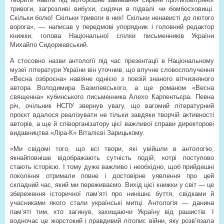
тривоги, загрозливі вибухи, сидячи в підвалі чи бомбосховищі.
Скільки болю! Скільки тривоги в них! Скільки ненависті до лютого
ворога», — написав у передмові упорядник і головний редактор
книжки, голова Національної спілки письменників України
Михайло Сидоржевський.
А стосовно назви антології під час презентації в Національному
музеї літератури України він уточнив, що влучне словосполучення
«Весна озброєна» навіяне однією з поезій знаного вітчизняного
автора Володимира Базилевського, а ще романом «Весна
священна» кубинського письменника Алехо Карпентьєра. Певна
річ, очільник НСПУ звернув увагу, що вагомий літературний
проєкт вдалося реалізувати не тільки завдяки творчій активності
авторів, а ще й співорганізатору цієї важливої справи директорові
видавництва «Ліра-К» Віталієві Зарицькому.
«Ми свідомі того, що всі твори, які увійшли в антологію,
якнайповніше відображають сутність подій, котрі поступово
стають історією. І тому дуже важливо і необхідно, щоб прийдешні
покоління отримали повне і достовірне уявлення про цей
складний час, який ми переживаємо. Вихід цієї книжки у світ — це
збереження історичної пам’яті про нинішнє буття, свідками й
учасниками якого стали українські митці. Антологія — данина
пам’яті тим, хто загинув, захищаючи Україну від рашистів. І
водночас це жорстокий і правдивий літопис війни, яку розв’язала