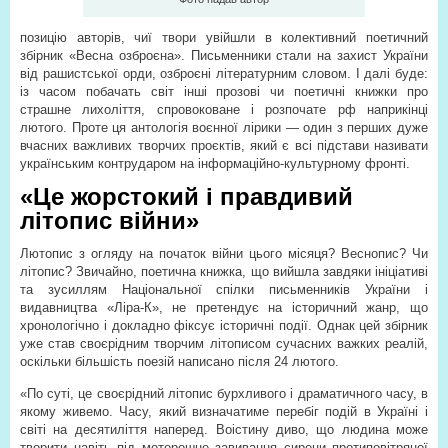
позицію авторів, чиї твори увійшли в колективний поетичний
збірник «Весна озброєна». Письменники стали на захист України
від рашистської орди, озброєні літературним словом. І далі буде:
із часом побачать світ інші прозові чи поетичні книжки про
страшне лихоліття, спровоковане і розпочате рф наприкінці
лютого. Проте ця антологія воєнної лірики — один з перших дуже
вчасних важливих творчих проєктів, який є всі підстави називати
українським контрударом на інформаційно-культурному фронті.
«Це жорстокий і правдивий
літопис війни»
Лютопис з огляду на початок війни цього місяця? Веснопис? Чи
літопис? Звичайно, поетична книжка, що вийшла завдяки ініціативі
та зусиллям Національної спілки письменників України і
видавництва «Ліра-К», не претендує на історичний жанр, що
хронологічно і докладно фіксує історичні події. Однак цей збірник
уже став своєрідним творчим літописом сучасних важких реалій,
оскільки більшість поезій написано після 24 лютого.
«По суті, це своєрідний літопис бурхливого і драматичного часу, в
якому живемо. Часу, який визначатиме перебіг подій в Україні і
світі на десятиліття наперед. Воістину диво, що людина може
творити навіть під моторошне завивання сирени протиповітряної