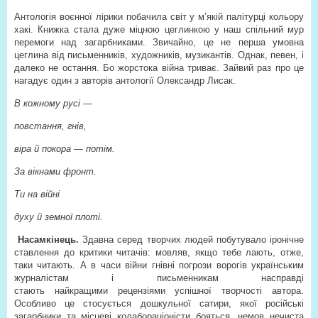
Антологія воєнної лірики побачила світ у м’якій палітурці кольору
хакі. Книжка стала дуже міцною цеглинкою у наш спільний мур
перемоги над загарбниками. Звичайно, це не перша умовна
цеглина від письменників, художників, музикантів. Однак, певен, і
далеко не остання. Бо жорстока війна триває. Зайвий раз про це
нагадує один з авторів антології Олександр Лисак.
В кожному русі —
повстання, гнів,
віра й покора — потім.
За вікнами фронт.
Ти на війні
духу й земної плоті.
Насамкінець.
Здавна серед творчих людей побутувало іронічне
ставлення до критики читачів: мовляв, якщо тебе лають, отже,
таки читають. А в часи війни гнівні погрози ворогів українським
журналістам і письменникам насправді
стають найкращими рецензіями успішної творчості автора.
Особливо це стосується дошкульної сатири, якої російські
загарбники та місцеві колабораціоністи бояться, немов нечиста