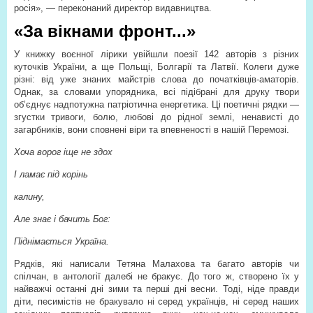
росія», — переконаний директор видавництва.
«За вікнами фронт...»
У книжку воєнної лірики увійшли поезії 142 авторів з різних
куточків України, а ще Польщі, Болгарії та Латвії. Колеги дуже
різні: від уже знаних майстрів слова до початківців-аматорів.
Однак, за словами упорядника, всі підібрані для друку твори
об’єднує надпотужна патріотична енергетика. Ці поетичні рядки —
згустки тривоги, болю, любові до рідної землі, ненависті до
загарбників, вони сповнені віри та впевненості в нашій Перемозі.
Хоча ворог іще не здох
І ламає під корінь
калину,
Але знає і бачить Бог:
Піднімається Україна.
Рядків, які написали Тетяна Малахова та багато авторів чи
спілчан, в антології далебі не бракує. До того ж, створено їх у
найважчі останні дні зими та перші дні весни. Тоді, ніде правди
діти, песимістів не бракувало ні серед українців, ні серед наших