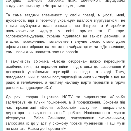
західних партнерів, риторика яких, хоч-не-хоч, змушувала
згадувати приказку: «Не тратьте, куме, сил».
Та саме завдяки впевненості у своїй правді, міцності, мові,
духовності, вірі в перемогу українцям вдалося згуртуватися і не
тільки зруйнувати план рашистів про бліцкриг, а й зробити
посміховиськом «другу у світі армію» та її горе-
головнокомандувача. Україна піднялася на захист держави, а
вчасне, переконливе, талановите і влучне слово стало дуже
ефективною зброєю на кшталт «Байрактарів» чи «Джавелінів»,
самі назви яких наводять жах на ворогів.
І важливість збірника «Весна озброєна» важко переоцінити
особливо нині, на переломі війни і підготовки до визволення й
деокупації українських територій на півдні та сході. Тому,
погодьтеся, нині є резон популяризації книжки чи творів з неї на
радіо й телебаченні, а частину накладу варто передати в гарячі
регіони та підрозділи ЗСУ.
До речі, творча ініціатива НСПУ та видавництва «Ліра-К»
заслуговує не тільки поширення, а й продовження. Зокрема під
час презентації «Весни озброєної» заступник генерального
директора з науково-освітньої роботи Національного музею
літератури Раїса Сеннікова, подякувавши письменникам,
запросила їх до участі у схожому проєкті музейників «Наші музи
не мовчать. Разом до Перемоги!»