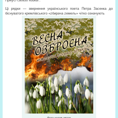
Прікусі своєго язика!..
Ці рядки — звернення українського поета Петра Засенка до
біснуватого кремлівського «zбирача zемель» чітко означують
Фото надав автор