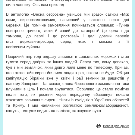
сила часнику. Ось вам приклад.
В антологію «Весна озброєна» увійшов мій зразок сатири «Між
нами, сиренозалежними», написаний у важкенні перші дні
березня. Це помічне замовляння починається словами: «Гучна
повітряно тривого, лети й завий до таганрога! До орла і до
тамбова, до пєрмі і до ростова!» І далі довгий перелік
міст держави-агресора, серед яких і москва з її
навіженим zуйлом.
Пророчий твір тоді відразу з’явився в соціальних мережах і став
гуляти серед добрих та інших людей. Серед тих, кому допекло,
був і мій землячок, який довго лаяв мене по телефону. Кричав,
що такого, аби сирен боялися люди в рф, ніколи не буде. Обіцяв
капітуляцію України вже у квітні і рай земний за рашистів у
нашому Запоріжжі. Та, схоже, слова березневого замовляння таки
влучили в ціль і почали збуватися. Особливо це стало помітно
після того, як росіяни через періодичну «бавовну» почали
жахатися завивання сирен і тікати із сусідніх з Україною областей
та Криму. І мій наляканий розплатою земляк-колабораціоніст,
кажуть, теж уже сидить на валізах, заткнувши вуха.
Версія для друку