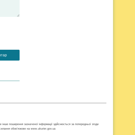
ке інше поширення зазначеної інформації здійснюється за попередньої згоди
осилання обов’язкове на www.ukurier.gov.ua