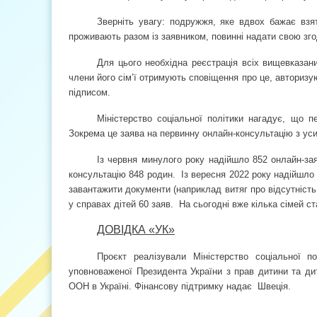
Зверніть увагу: подружжя, яке вдвох бажає взят
проживають разом із заявником, повинні надати свою згод
Для цього необхідна реєстрація всіх вищевказани
члени його сім’ї отримують сповіщення про це, авторизу
підписом.
Міністерство соціальної політики нагадує, що п
Зокрема це заява на первинну онлайн-консультацію з уси
Із червня минулого року надійшло 852 онлайн-за
консультацію 848 родин. Із вересня 2022 року надійшло
завантажити документи (наприклад витяг про відсутність
у справах дітей 60 заяв. На сьогодні вже кілька сімей 
ДОВІДКА «УК»
Проєкт реалізували Міністерство соціальної п
уповноваженої Президента України з прав дитини та ди
ООН в Україні. Фінансову підтримку надає
Швеція.