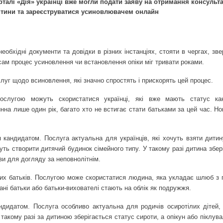
талі «Дія» українці вже могли подати заяву на отримання консультац
тини та зареєструватися усиновлювачем онлайн
еобхідні документи та довідки в різних інстанціях, стояти в чергах, зв
сам процес усиновлення чи встановлення опіки міг тривати роками.
слуг щодо всиновлення, які значно спростять і прискорять цей процес.
Послугою можуть скористатися українці, які вже мають статус ка
на лише один рік, багато хто не встигає стати батьками за цей час. Н
я кандидатом. Послуга актуальна для українців, які хочуть взяти дитин
ть створити дитячий будинок сімейного типу. У такому разі дитина збер
ви для догляду за неповнолітнім.
мних батьків. Послугою може скористатися людина, яка укладає шлюб з 
ані батьки або батьки-вихователі стають на облік як подружжя.
андидатом. Послуга особливо актуальна для родичів осиротілих дітей, 
такому разі за дитиною зберігається статус сироти, а опікун або піклув