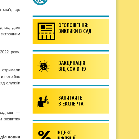
 сім’ї, що
ОГОЛОШЕННЯ:
ідпис, далі
ВИКЛИКИ В СУД
електронним
2022 року.
ВАКЦИНАЦІЯ
ВІД COVID-19
х отримали
и потрібно
гляд служби
ЗАПИТАЙТЕ
В ЕКСПЕРТА
 радниці —
и розвитку
ІНДЕКС
дділ новин
ІНФЛЯЦІЇ