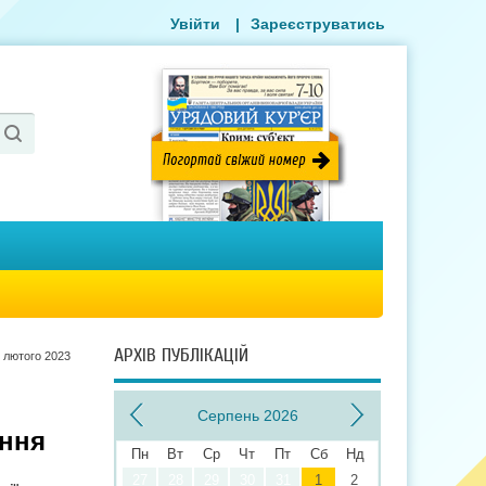
Увійти
|
Зареєструватись
АРХІВ ПУБЛІКАЦІЙ
 лютого 2023
Серпень 2026
ення
Пн
Вт
Ср
Чт
Пт
Сб
Нд
27
28
29
30
31
1
2