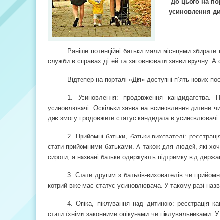
До цього на пор
усиновлення ди
Раніше потенційні батьки мали місяцями збирати н
служби в справах дітей та заповнювати заяви вручну. А 
Відтепер на порталі «Дія» доступні п’ять нових по
1. Усиновлення: продовження кандидатства. 
усиновлювачі. Оскільки заява на всиновлення дитини чин
дає змогу продовжити статус кандидата в усиновлювачі.
2. Прийомні батьки, батьки-вихователі: реєстраці
стати прийомними батьками. А також для людей, які хочу
сироти, а названі батьки одержують підтримку від держа
3. Стати другим з батьків-вихователів чи прийо
котрий вже має статус усиновлювача. У такому разі назв
4. Опіка, піклування над дитиною: реєстрація к
стати їхніми законними опікунами чи піклувальниками. У 