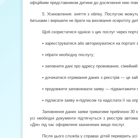
офіційним представником дитини до досягнення нею пов
5. Усиновлення: зняття з обліку. Послугою можут
батьками і вирішили не брати на виховання осиротілу ди
Щоб скористатися однією з цих послуг через порта
• зареєструватися або авторизуватися на порталі 
• обрати необхідну послугу;
• заповнити дані про адресу проживання, сімейний 
• дочекатися отримання даних з реєстрів — це зай
• продовжити заповнювати заяву — підвантажити п
• підписати заяву е-підписом та надіслати її на о
Заповнення даних заяви триватиме приблизно 30 хв
усі необхідні документи підтягнуться з реєстрів автом
«Дія» під час оформленя зазначених вище послуг.
Після цього служба у справах дітей перевірить усі