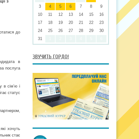
ії з
3
4
5
6
7
8
9
10
11
12
13
14
15
16
17
18
19
20
21
22
23
24
25
26
27
28
29
30
ертатися до
31
1
2
3
4
5
6
ЗВУЧИТЬ ГОРДО!
ндидата в
ова послуга
у в сім’ю і
ігає статус
партнером,
які хочуть
альник стає