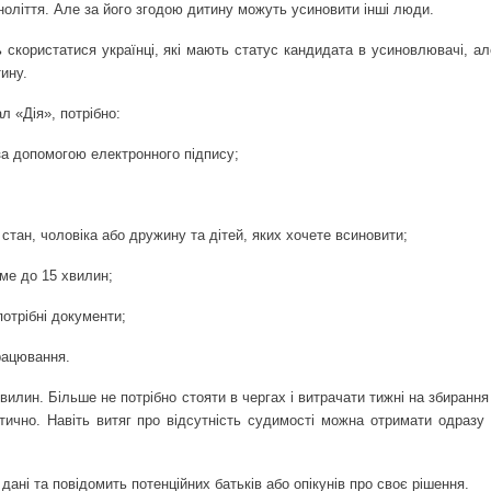
ноліття. Але за його згодою дитину можуть усиновити інші люди.
ь скористатися українці, які мають статус кандидата в усиновлювачі, а
тину.
л «Дія», потрібно:
за допомогою електронного підпису;
стан, чоловіка або дружину та дітей, яких хочете всиновити;
ме до 15 хвилин;
отрібні документи;
працювання.
илин. Більше не потрібно стояти в чергах і витрачати тижні на збиранн
атично. Навіть витяг про відсутність судимості можна отримати одразу 
 дані та повідомить потенційних батьків або опікунів про своє рішення.