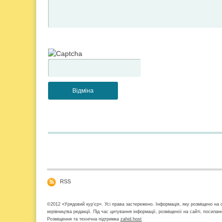
RSS
©2012 «Урядовий кур’єр». Усі права застережено. Інформація, яку розміщено на с
керівництва редакції. Під час цитування інформації, розміщеної на сайті, посила
Розміщення та технічна підтримка
zahid.host