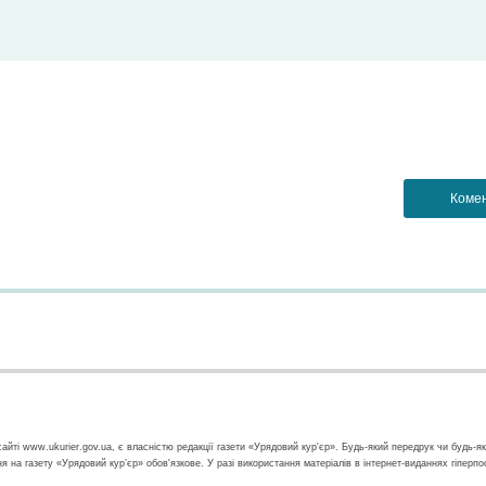
айті www.ukurier.gov.ua, є власністю редакції газети «Урядовий кур'єр». Будь-який передрук чи будь-я
ння на газету «Урядовий кур’єр» обов'язкове. У разі використання матеріалів в інтернет-виданнях гіперп