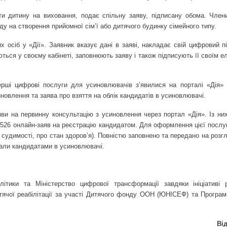
и дитину на виховання, подає спільну заяву, підписану обома. Члени
у на створення прийомної сім’ї або дитячого будинку сімейного типу.
х осіб у «Дії». Заявник вказує дані в заяві, накладає свій цифровий п
ються у своєму кабінеті, заповнюють заяву і також підписують її своїм 
ерші цифрові послуги для усиновлювачів з’явилися на порталі «Дія» 
новлення та заява про взяття на облік кандидатів в усиновлювачі.
яви на первинну консультацію з усиновлення через портал «Дія». Із ни
 526 онлайн-заяв на реєстрацію кандидатом. Для оформлення цієї послуг
 судимості, про стан здоров’я). Повністю заповнено та передано на роз
стали кандидатами в усиновлювачі.
олітики та Міністерство цифрової трансформації завдяки ініціативі
тячої реабілітації за участі Дитячого фонду ООН (ЮНІСЕФ) та Програм
Ві