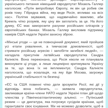
українського питання німецький євродепутат Міхаель Галлер
наголосив: «Путін випробовує Європу, як він це робив сім
років тому. Гібридна війна, яку веде Росія, впливає на всіх
нас». Політик зауважив, що надзвичайно важливо, аби
Кремль чітко розумів, яку ціну він заплатить за це. На його
думку, ЄС має заморозити рахунки російських олігархів у
європейських банках. Міхаель Галлер висловив підтримку
намірів США надати Україні захисну зброю.
«Мінські угоди — це не повноцінний документ, який пройшов
усі етапи ухвалення, а тимчасові домовленості, щоб
стримати російську агресію і запобігти загибелі людей», —
нагадала присутнім латвійська євродепутатка Сандра
Калнієте. Вона переконана, що Росія ніколи не планувала
виконувати ці угоди, а лише лицемірно критикувала Україну
за те, що вона їх не імплементує. Сандра Калнієте
наголосила, що ескалація, на яку йде Москва, загрожує
українській стабільності та безпеці.
«ЄС та США повинні чітко дати зрозуміти Росії, які дії у
відповідь вона побачить, — заявила євродепутатка,
закликавши країни-члени НАТО надати Україні план дій щодо
членства у Північноатлантичному альянсі. — Путінський
режим — це диктатура, яка погрожує сусіднім країнам, щоб
гарантувати своє існування. Ми не можемо дозволити, щоб в