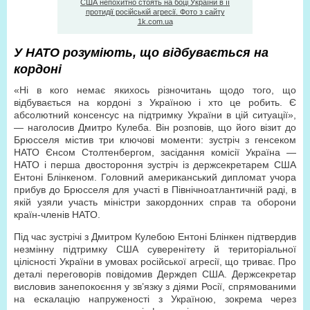
США непохитно стоять на боці України в її
протидії російській агресії. Фото з сайту
1k.com.ua
У НАТО розуміють, що відбувається на
кордоні
«Ні в кого немає якихось різночитань щодо того, що
відбувається на кордоні з Україною і хто це робить. Є
абсолютний консенсус на підтримку України в цій ситуації»,
— наголосив Дмитро Кулеба. Він розповів, що його візит до
Брюсселя містив три ключові моменти: зустріч з генсеком
НАТО Єнсом Столтенбергом, засідання комісії Україна —
НАТО і перша двостороння зустріч із держсекретарем США
Ентоні Блінкеном. Головний американський дипломат учора
прибув до Брюсселя для участі в Північноатлантичній раді, в
якій узяли участь міністри закордонних справ та оборони
країн-членів НАТО.
Під час зустрічі з Дмитром Кулебою Ентоні Блінкен підтвердив
незмінну підтримку США суверенітету й територіальної
цілісності України в умовах російської агресії, що триває. Про
деталі переговорів повідомив Держдеп США. Держсекретар
висловив занепокоєння у зв’язку з діями Росії, спрямованими
на ескалацію напруженості з Україною, зокрема через