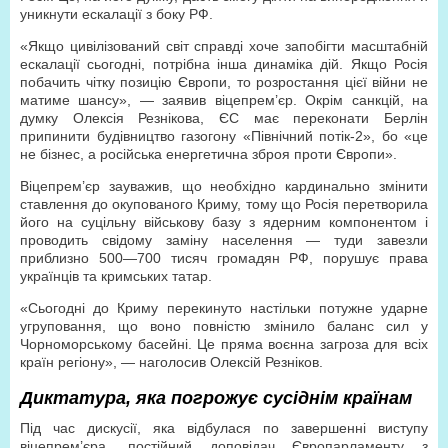
уникнути ескалації з боку РФ.
«Якщо цивілізований світ справді хоче запобігти масштабній
ескалації сьогодні, потрібна інша динаміка дій. Якщо Росія
побачить чітку позицію Європи, то розростання цієї війни не
матиме шансу», — заявив віцепрем’єр. Окрім санкцій, на
думку Олексія Резнікова, ЄС має переконати Берлін
припинити будівництво газогону «Північний потік-2», бо «це
не бізнес, а російська енергетична зброя проти Європи».
Віцепрем’єр зауважив, що необхідно кардинально змінити
ставлення до окупованого Криму, тому що Росія перетворила
його на суцільну військову базу з ядерним компонентом і
проводить свідому заміну населення — туди завезли
приблизно 500—700 тисяч громадян РФ, порушує права
українців та кримських татар.
«Сьогодні до Криму перекинуто настільки потужне ударне
угруповання, що воно повністю змінило баланс сил у
Чорноморському басейні. Це пряма воєнна загроза для всіх
країн регіону», — наголосив Олексій Резніков.
Диктатура, яка погрожує сусіднім країнам
Під час дискусії, яка відбулася по завершенні виступу
віцепрем’єра, постійний доповідач Європарламенту з