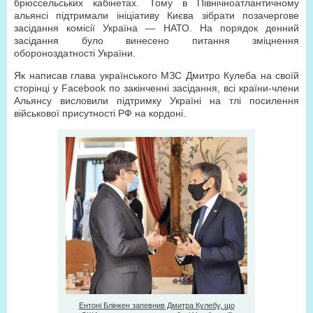
брюссельських кабінетах. Тому в Північноатлантичному
альянсі підтримали ініціативу Києва зібрати позачергове
засідання комісії Україна — НАТО. На порядок денний
засідання було винесено питання зміцнення
обороноздатності України.
Як написав глава українського МЗС Дмитро Кулеба на своїй
сторінці у Facebook по закінченні засідання, всі країни-члени
Альянсу висловили підтримку Україні на тлі посилення
військової присутності РФ на кордоні.
Ентоні Блінкен запевнив Дмитра Кулебу, що