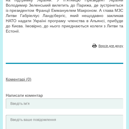
на підтримку України. У п’ятницю Президент України
Володимир Зеленський вилетить до Парижа, де зустрінеться
із президентом Франції Еммануелем Макроном. А глава МЗС
Литви Габріеліус Ландсбергіс, який нещодавно закликав
НАТО надати Україні програму членства в Альянсі, прибуде
до Києва. Імовірно, до нього приєднаються колеги з Литви та
Естонії.
Версія для друку
Коментарі (0)
Написати коментар