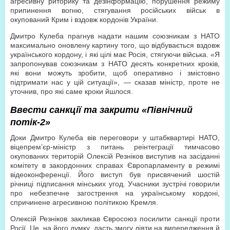
агресивну риторику та дезінформацію, порушення режиму
припинення вогню, стягування російських військ в
окупований Крим і вздовж кордонів України.
Дмитро Кулеба прагнув надати нашим союзникам з НАТО
максимально оновлену картину того, що відбувається вздовж
українського кордону, і які цілі має Росія, стягуючи війська. «Я
запропонував союзникам з НАТО десять конкретних кроків,
які вони можуть зробити, щоб оперативно і змістовно
підтримати нас у цій ситуації», — сказав міністр, проте не
уточнив, про які саме кроки йшлося.
Ввести санкції та закрити «Північний
потік-2»
Доки Дмитро Кулеба вів переговори у штабквартирі НАТО,
віцепрем’єр-міністр з питань реінтеграції тимчасово
окупованих територій Олексій Резніков виступив на засіданні
комітету в закордонних справах Європарламенту в режимі
відеоконференції. Його виступ був присвячений шостій
річниці підписання мінських угод. Учасники зустрічі говорили
про небезпечне загострення на українському кордоні,
спричинене агресивною політикою Кремля.
Олексій Резніков закликав Євросоюз посилити санкції проти
Росії. Це, на його думку, дасть змогу діяти на випередження й