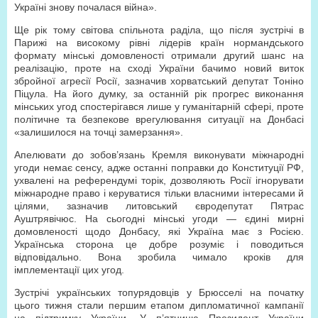
Україні знову почалася війна».
Ще рік тому світова спільнота раділа, що після зустрічі в
Парижі на високому рівні лідерів країн нормандського
формату мінські домовленості отримали другий шанс на
реалізацію, проте на сході України бачимо новий виток
збройної агресії Росії, зазначив хорватський депутат Тоніно
Піцула. На його думку, за останній рік прогрес виконання
мінських угод спостерігався лише у гуманітарній сфері, проте
політичне та безпекове врегулювання ситуації на Донбасі
«залишилося на точці замерзання».
Апелювати до зобов’язань Кремля виконувати міжнародні
угоди немає сенсу, адже останні поправки до Конституції РФ,
ухвалені на референдумі торік, дозволяють Росії ігнорувати
міжнародне право і керуватися тільки власними інтересами й
цілями, зазначив литовський євродепутат Пятрас
Ауштрявічюс. На сьогодні мінські угоди — єдині мирні
домовленості щодо Донбасу, які Україна має з Росією.
Українська сторона це добре розуміє і поводиться
відповідально. Вона зробила чимало кроків для
імплементації цих угод.
Зустрічі українських топурядовців у Брюсселі на початку
цього тижня стали першим етапом дипломатичної кампанії