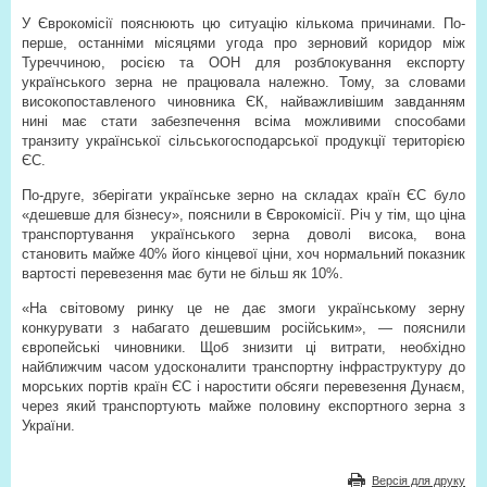
У Єврокомісії пояснюють цю ситуацію кількома причинами. По-
перше, останніми місяцями угода про зерновий коридор між
Туреччиною, росією та ООН для розблокування експорту
українського зерна не працювала належно. Тому, за словами
високопоставленого чиновника ЄК, найважливішим завданням
нині має стати забезпечення всіма можливими способами
транзиту української сільськогосподарської продукції територією
ЄС.
По-друге, зберігати українське зерно на складах країн ЄС було
«дешевше для бізнесу», пояснили в Єврокомісії. Річ у тім, що ціна
транспортування українського зерна доволі висока, вона
становить майже 40% його кінцевої ціни, хоч нормальний показник
вартості перевезення має бути не більш як 10%.
«На світовому ринку це не дає змоги українському зерну
конкурувати з набагато дешевшим російським», — пояснили
європейські чиновники. Щоб знизити ці витрати, необхідно
найближчим часом удосконалити транспортну інфраструктуру до
морських портів країн ЄС і наростити обсяги перевезення Дунаєм,
через який транспортують майже половину експортного зерна з
України.
Версія для друку