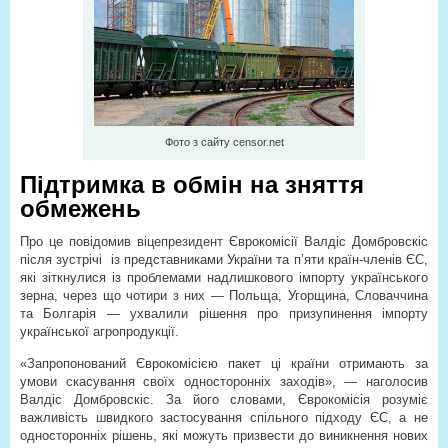
Фото з сайту censor.net
Підтримка в обмін на зняття
обмежень
Про це повідомив віцепрезидент Єврокомісії Валдіс Домбровскіс
після зустрічі із представниками України та п’яти країн-членів ЄС,
які зіткнулися із проблемами надлишкового імпорту українського
зерна, через що чотири з них — Польща, Угорщина, Словаччина
та Болгарія — ухвалили рішення про призупинення імпорту
української агропродукції.
«Запропонований Єврокомісією пакет ці країни отримають за
умови скасування своїх односторонніх заходів», — наголосив
Валдіс Домбровскіс. За його словами, Єврокомісія розуміє
важливість швидкого застосування спільного підходу ЄС, а не
односторонніх рішень, які можуть призвести до виникнення нових