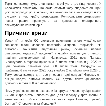
Термінові заходи будуть чинними, як очікують, до кінця червня. У
Єврокомісії вважають, що саме стільки часу знадобиться, щоб
усю агропродукцію з України, яка накопичилася на складах п’яти
сусідніх з нею країн, розпродати. Контролювати дотримання
нових правил пропонують за допомогою електронного
опечатування контейнерів.
Причини кризи
Уряди п’яти країн ЄС вирішили припинити імпорт українських
зернових після масових протестів місцевих фермерів, які
вимагали захистити внутрішній ринок, оскільки наплив
сільськогосподарської продукції з України призвів до стрімкого
падіння закупівельних цін. Наприклад, 2021 року Польща
імпортувала з України приблизно 3 тисячі тонн пшениці. 2022-го
цей показник становив уже 500 тисяч тонн. Кукурудзи —
приблизно 6 тисяч тонн 2021 року і майже 2 мільйони тонн 2022-го.
Тому серед заходів для врегулювання цієї ситуації Єврокомісія
обіцяє надати п’ятьом країнам ЄС другий пакет фінансової
допомоги в сумі 100 мільйонів євро.
Чому українське зерно, яке мали імпортувати через сусідні країни
ЄС лише транзитом і вивозити далі для експорту у треті країни, в
таких великих обсягах опинилося на складах Польщі, Румунії,
Болгарії, Словаччини та Угорщини?