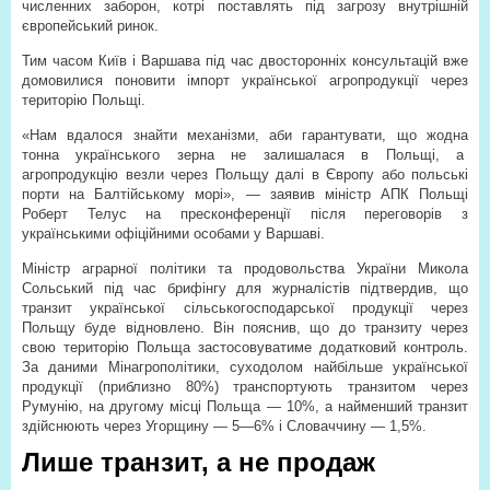
численних заборон, котрі поставлять під загрозу внутрішній
європейський ринок.
Тим часом Київ і Варшава під час двосторонніх консультацій вже
домовилися поновити імпорт української агропродукції через
територію Польщі.
«Нам вдалося знайти механізми, аби гарантувати, що жодна
тонна українського зерна не залишалася в Польщі, а
агропродукцію везли через Польщу далі в Європу або польські
порти на Балтійському морі», — заявив міністр АПК Польщі
Роберт Телус на пресконференції після переговорів з
українськими офіційними особами у Варшаві.
Міністр аграрної політики та продовольства України Микола
Сольський під час брифінгу для журналістів підтвердив, що
транзит української сільськогосподарської продукції через
Польщу буде відновлено. Він пояснив, що до транзиту через
свою територію Польща застосовуватиме додатковий контроль.
За даними Мінагрополітики, суходолом найбільше української
продукції (приблизно 80%) транспортують транзитом через
Румунію, на другому місці Польща — 10%, а найменший транзит
здійснюють через Угорщину — 5—6% і Словаччину — 1,5%.
Лише транзит, а не продаж