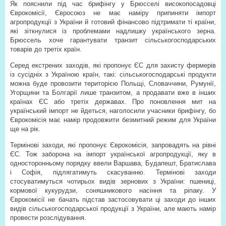
Як пояснили під час брифінгу у Брюсселі високопосадовці
Єврокомісії, Євросоюз не має наміру припиняти імпорт
агропродукції з України й готовий фінансово підтримати ті країни,
які зіткнулися із проблемами надлишку українського зерна.
Брюссель хоче гарантувати транзит сільськогосподарських
товарів до третіх країн.
Серед екстрених заходів, які пропонує ЄС для захисту фермерів
із сусідніх з Україною країн, такі: сільськогосподарські продукти
можна буде провозити територією Польщі, Словаччини, Румунії,
Угорщини та Болгарії лише транзитом, а продавати вже в інших
країнах ЄС або третіх державах. Про поновлення мит на
український імпорт не йдеться, наголосили учасники брифінгу, бо
Єврокомісія має намір продовжити безмитний режим для України
ще на рік.
Термінові заходи, які пропонує Єврокомісія, запровадять на рівні
ЄС. Тож заборона на імпорт української агропродукції, яку в
односторонньому порядку ввели Варшава, Будапешт, Братислава
і Софія, підлягатимуть скасуванню. Термінові заходи
стосуватимуться чотирьох видів зернових з України: пшениці,
кормової кукурудзи, соняшникового насіння та ріпаку. У
Єврокомісії не бачать підстав застосовувати ці заходи до інших
видів сільськогосподарської продукції з України, але мають намір
провести розслідування.