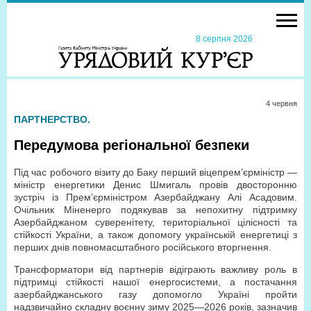
8 серпня 2026
4 червня
ПАРТНЕРСТВО.
Передумова регіональної безпеки
Під час робочого візиту до Баку перший віцепрем’єр­міністр —
міністр енергетики Денис Шмигаль провів двосторонню
зустріч із Прем’єр­міністром Азербайджану Алі Асадовим.
Очільник Міненерго подякував за непохитну підтримку
Азербайджаном суверенітету, територіальної цілісності та
стійкості України, а також допомогу українській енергетиці з
перших днів повномасштабного російського вторгнення.
Трансформатори від партнерів відіграють важливу роль в
підтримці стійкості нашої енергосистеми, а постачання
азербайджанського газу допомогло Україні пройти
надзвичайно складну воєнну зиму 2025—2026 років, зазначив