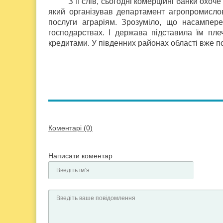
З її слів, сьогодні комерційні банки охоч
який організував департамент агропромислов
послуги аграріям. Зрозуміло, що насампер
господарствах. І держава підставила їм пле
кредитами. У південних районах області вже по
Коментарі (0)
Написати коментар