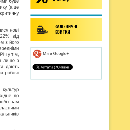
вими буде
ику (а це
 критичну
ЗАЛІЗНИЧНІ
лися нові
КВИТКИ
(22% від
ем з його
ередніми
Ми в Google+
іч у тім,
и лише з
ки дають
ти робочі
 культур
хідне до
робіт нам
 власними
альників