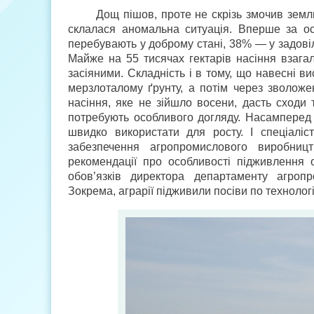
Дощ пішов, проте не скрізь змочив земл
склалася аномальна ситуація. Вперше за ос
перебувають у доброму стані, 38% — у задовіль
Майже на 55 тисячах гектарів насіння взагал
засіяними. Складність і в тому, що навесні 
мерзлоталому ґрунту, а потім через зволожен
насіння, яке не зійшло восени, дасть сходи 
потребують особливого догляду. Насамперед
швидко використати для росту. І спеціалі
забезпечення агропромислового виробниц
рекомендації про особливості підживлення 
обов’язків директора департаменту агропр
Зокрема, аграрії підживили посіви по технологі