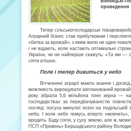
Вінницькі г
проведення
Тепер сільськогосподарські товаровироб
Аграрний бізнес став прибутковим і перспект
«битва за врожай», з яким жило не одне поколі
і не відають, коли настають оптимальні строк
Україна, чи не найперше скажуть: «Та ми — с
сіяти втішно.
Поле і тепер дивиться у небо
Вітчизняні аграрії мають знання і досві
можливість вирощувати запланований врожай. 
року зібрала 5,6 мільйона тонн зерна — н
господарствах за передбачуваністю повніс
погляд: посуха минулої осені на подільській
неба. І коли небо чомусь вперто «мовчить»,
вродить. Буду сіяти, у суху землю, але ж, мож
ПСП «Промінь» Бершадського району Володи