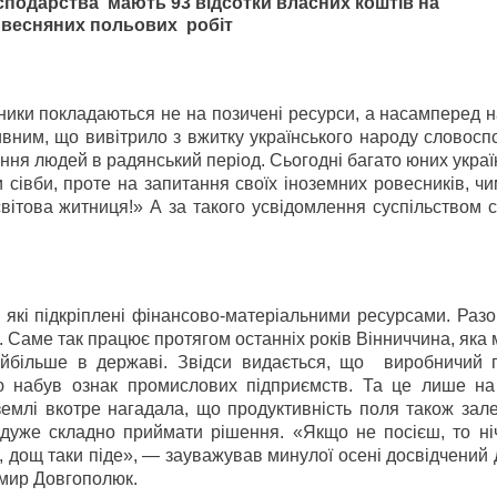
осподарства
мають 93 відсотки власних коштів на
весняних польових
робіт
ники покладаються не на позичені ресурси, а насамперед н
ивним, що вивітрило з вжитку українського народу словос
ння людей в радянський період. Сьогодні багато юних украї
и сівби, проте на запитання своїх іноземних ровесників, ч
вітова житниця!» А за такого усвідомлення суспільством 
д, які підкріплені фінансово-матеріальними ресурсами. Раз
Саме так працює протягом останніх років Вінниччина, яка
айбільше в державі. Звідси видається, що виробничий 
тю набув ознак промислових підприємств. Та це лише н
 землі вкотре нагадала, що продуктивність поля також зал
 дуже складно приймати рішення. «Якщо не посієш, то ніч
е, дощ таки піде», — зауважував минулої осені досвідчений
мир Довгополюк.