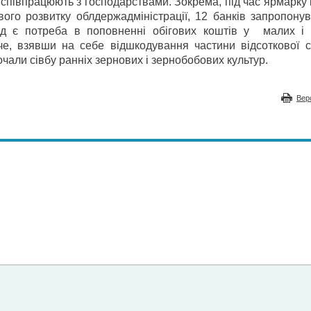
е спів­працюють з господарствами. Зокрема, під час ярмарку 
ого розвитку облдержадміністрації, 12 банків запропонув
ед є потреба в поповненні обігових коштів у малих і 
че, взявши на себе відшкодування частини відсоткової с
чали сівбу ранніх зернових і зернобобових культур.
Вер