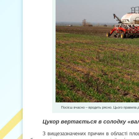
Посієш вчасно – вродить рясно. Цього правила 
Цукор вертається в солодку «в
З вищезазначених причин в області пло