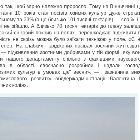
ю так, щоб зерно належно проросло. Тому на Вінниччині ц
танні 10 років стан посівів озимих культур дуже строка
ному та 33% (а це близько 101 тисячі гектарів) — слабкі і 
і не зійшло. А близько 70 тисяч гектарів до плану залиш
високий сніговий покрив на полях перешкоджав підживити 
ість не скрізь можна було заїхати технікою у поле. «Є н
тепер. На слабких і зріджених посівах рослини життєздат
 — підживлення азотними добривами у тій формі, яку во
сти нашого департаменту спільно з фахівцями науковог
тва в області, своєчасно розробили і надали госпо
озимих культур в умовах цієї весни», — зазначила вик
омислового розвитку облдерж­адміністрації Валентина 
чних коліях.