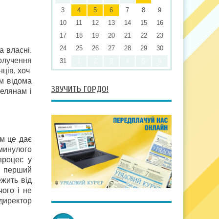
3
4
5
6
7
8
9
10
11
12
13
14
15
16
17
18
19
20
21
22
23
24
25
26
27
28
29
30
а власні.
получення
31
1
2
3
4
5
6
нців, хоч
им відома
ЗВУЧИТЬ ГОРДО!
селянам і
ом це дає
 минулого
процес у
а перший
ежить від
ого і не
 директор