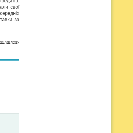
кредитів,
али свої
середніх
тавки за
сія для друку