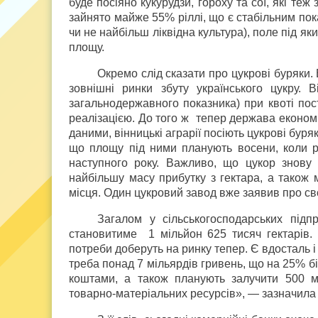
буде посіяно кукурудзи, гороху та сої, які те
зайнято майже 55% ріллі, що є стабільним пока
чи не найбільш ліквідна культура), поле під як
площу.
Окремо слід сказати про цукрові буряки. 
зовнішні ринки збуту українського цукру. 
загальнодержавного показника) при квоті пос
реалізацією. До того ж тепер держава економ
даними, вінницькі аграрії посіють цукрові буряк
що площу під ними пла­нують восени, коли 
наступного року. Важливо, що цукор знову
найбільшу масу прибутку з гектара, а також 
місця. Один цукровий завод вже заявив про св
Загалом у сільськогосподарських підп
становитиме 1 мільйон 625 тисяч гектарів. 
потреби доберуть на ринку тепер. Є вдосталь 
треба понад 7 мільярдів гривень, що на 25% б
коштами, а також планують залучити 500 мі
товарно-матеріальних ресурсів», — зазначила