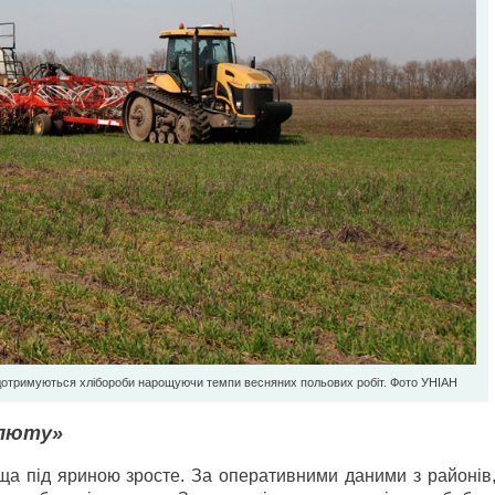
дотримуються хлібороби нарощуючи темпи весняних польових робіт. Фото УНІАН
алюту»
ща під яриною зросте. За оперативними даними з районів