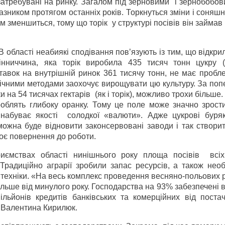
ж затребувані на ринку. Загалом під зерновими і зернобобо
зником протягом останніх років. Торкнуться зміни і соняшн
им зменшиться, тому що торік у структурі посівів він займав
В області неабиякі сподівання пов’язують із тим, що відкри
Вінниччина, яка торік виробила 435 тисяч тонн цукру 
тавок на внутрішній ринок 361 тисячу тонн, не має пробл
ічними методами заохочує вирощувати цю культуру. За поп
и на 54 тисячах гектарів (як і торік), можливо трохи більше. Р
роблять глибоку оранку. Тому це поле може значно зрост
 набуває якості солодкої «валюти». Адже цукрові буря
можна буде відновити законсервовані заводи і так створи
оє повернення до роботи.
риємствах області нинішнього року площа посівів всіх
Традиційно аграрії зробили запас ресурсів, а також необ
і техніки. «На весь комплекс проведення весняно-польових 
ільше від минулого року. Господарства на 93% забезпечені
льйонів кредитів банківських та комерційних від постач
 Валентина Кирилюк.