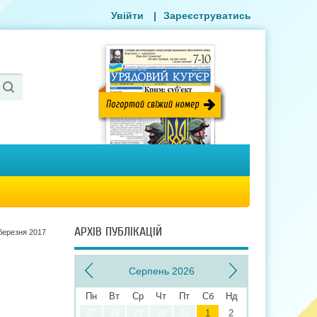
Увійти
|
Зареєструватись
АРХІВ ПУБЛІКАЦІЙ
березня 2017
Серпень 2026
Пн
Вт
Ср
Чт
Пт
Сб
Нд
27
28
29
30
31
1
2