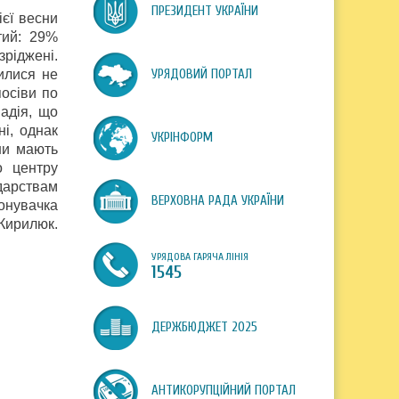
ПРЕЗИДЕНТ УКРАЇНИ
ієї весни
тий: 29%
зріджені.
илися не
УРЯДОВИЙ ПОРТАЛ
посіви по
адія, що
ні, однак
УКРІНФОРМ
ни мають
о центру
дарствам
ВЕРХОВНА РАДА УКРАЇНИ
онувачка
Кирилюк.
УРЯДОВА ГАРЯЧА ЛІНІЯ
1545
ДЕРЖБЮДЖЕТ 2025
АНТИКОРУПЦІЙНИЙ ПОРТАЛ