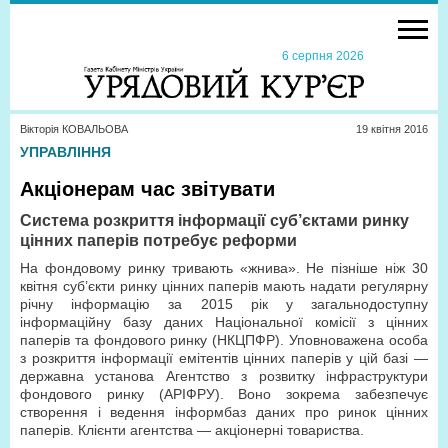
6 серпня 2026
Вікторія КОВАЛЬОВА
19 квiтня 2016
УПРАВЛІННЯ
Акціонерам час звітувати
Система розкриття інформації суб’єктами ринку
цінних паперів потребує реформи
На фондовому ринку тривають «жнива». Не пізніше ніж 30
квітня суб’єкти ринку цінних паперів мають надати регулярну
річну інформацію за 2015 рік у загальнодоступну
інформаційну базу даних Національної комісії з цінних
паперів та фондового ринку (НКЦПФР). Уповноважена особа
з розкриття інформації емітентів цінних паперів у цій базі —
державна установа Агентство з розвитку інфраструктури
фондового ринку (АРІФРУ). Воно зокрема забезпечує
створення і ведення інформбаз даних про ринок цінних
паперів. Клієнти агентства — акціонерні товариства.