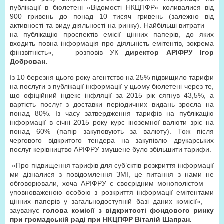
публікації в бюлетені «Відомості НКЦПФР» коливалися від
900 гривень до понад 10 тисяч гривень (залежно від
активності та виду діяльності на ринку). Найбільші витрати —
на публікацію проспектів емісії цінних паперів, до яких
входить повна інформація про діяльність емітентів, зокрема
фінзвітність», — розповів УК
директор АРІФРУ Ігор
Доброван.
Із 10 березня цього року агентство на 25% підвищило тарифи
на послуги з публікації інформації у цьому бюлетені через те,
що офіційний індекс інфляції за 2015 рік сягнув 43,5%, а
вартість послуг з доставки періодичних видань зросла на
понад 80%. Із часу затвердження тарифів на публікацію
інформації в січні 2015 року курс іноземної валюти зріс на
понад 60% (папір закуповують за валюту). Тож після
чергового відкритого тендера на закупівлю друкарських
послуг керівництво АРІФРУ змушене було збільшити тарифи.
«Про підвищення тарифів для суб’єктів розкриття інформації
ми дізналися з повідомлення ЗМІ, це питання з нами не
обговорювали, хоча АРІФРУ є своєрідним монополістом —
уповноваженою особою з розкриття інформації емітентами
цінних паперів у загальнодоступній базі даних комісії», —
зауважує
голова комісії з відкритості фондового ринку
при громадській раді при НКЦПФР Віталій Шапран.