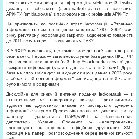
розвиток системи розкриття інформації комісії і постійні зміни
дизайну її веб-сайтів (stockmarket.gov.ua) та веб-сайта
АРІФРУ (smida.gov.ua) з приходом нових керівників АРІФРУ.
Це призводить до постійних втрат інформації. «Втрачено
інформацію всіх емітентів цінних паперів за 1999—2002 роки,
річну регулярну інформацію закритих акціонерних товариств
до 2011 року тощо», — зазначають у ПАКУ.
В АРІФРУ пояснюють, що комісія має дві пов’язані, але різні
бази даних. Перша — загальнодоступна база даних НКЦПФР
про ринок цінних паперів (сайт
http://stockmarket.gov.ua
) для
розкриття інформації (містить дані за останні 3 роки). Друга
база на
http://smida.gov.ua
акумулює архів даних з 2003 року,
а «брак у ній певної інформації означає, що на цей час не
було вимоги її розкривати».
Дискусійне для ринку й питання подання інформації — в
електронному чи паперовому вигляді. Прихильниками
відмови від друкованих видань як застарілого джерела
інформації є зокрема Професійна асоціація учасників ринку
капіталу і деривативів ПАРД&АФП та Національний
депозитарій України. Опоненти ж «електронників»
наголошують на перевагах офіційних друкованих ЗМІ:
фіксація на папері, розповсюдження серед великої кількості
осіб.