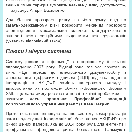
значна зміна тарифів зумовить незначну зміну доступності»,
— зауважує Андрій Василенко.
Для більшої прозорості ринку, на його думку, слід на
загальнодержавному рівні розробити механізм прозорого
оприлюднення максимальної кількості стандартизованої
звітності всіма офіційними виданнями всіх держорганів
(ухвалити відповідний закон).
Плюси і мінуси системи
Систему розкриття інформації в теперішньому її вигляді
впроваджено 2007 року. Відтоді вона зазнала позитивних
змін. «Це перехід до електронного документообігу з
електронним цифровим підписом (ЕЦП) під час подання
інформації в НКЦПФР замість паперового вигляду і
використання як протоколу обміну інформацією формату
XML, що дало змогу розв’язати певні технічні проблеми», —
зазначає
член правління Професійної асоціації
корпоративного управління (ПАКУ) Євген Петрик.
Проте негативно вплинула на цю систему комерціалізація
загальнодоступної інформаційної бази даних НКЦПФР про
ринок цінних паперів, яка до 2014 року була для емітентів і
профучасників фондового ринку безплатною. Гальмують