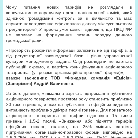
Чому питання нових тарифів не розглядали в
консультативно-дорадчому органі національної комісії, який
здійснює громадський контроль за її діяльністю та має
сприяти налагодженню ефективного діалогу між суспільством
і регулятором? У прес-службі комісії відповіли, що НКЦПФР
не впливає на формування питань порядку денного
громадської ради.
«Прозорість розкриття інформації залежить не від тарифів, а
від регуляторної законодавчої бази і рівня управлінської
культури менеджменту видань. Слід розглядати не вартість
публікацій окремо, а вартість функціонування акціонерного
товариства (у розрізі організаційно-правової форми)», —
вважає
засновник ТОВ «Фондова компанія «Емісія»
(Запоріжжя) Андрій Василенко.
За його даними, мінімальна вартість підтримання публічного
акціонерного товариства протягом року становить приблизно
20 тисяч гривень, з яких на публікацію в офіційних виданнях
витрачають приблизно дві-три тисячі гривень. Для приватного
акціонерного товариства ці цифри відповідно 15 тисяч
гривень і 1,5-2 тисячі. «Зниження або підняття тарифів
офіційних видань, скажімо, на 25% змінить вартість
підтримання організаційно-правової форми відповідно на
2,5-3,75% для ПАТ і на 2,5-3,33% для ПрАТ. Насправді