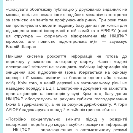
«Скасувати обов’язкову публікацію у друкованих виданнях не
можна, оскільки немає інших надійних механізмів контролю
за звітністю емітентів та профучасників ринку. Три роки тому
ми пропонували створити подвійну базу даних при комісії для
підвищення якості інформації в ній самій та в АРІФРУ (нині
ця структура — формально відокремлена від НКЦПФР
юрособа, але повністю підконтрольна їй)», — зауважує
Віталій Шапран.
Нинішня система розкриття інформації не готова до
переходу у виключно електронну форму. Наявні моделі
електронної звітності не захищають публічну інформацію від
знищення або підроблення (вона зберігається на одному
сервері і її можна змінити за бажання одного або кількох
осіб). Крім того, в нашій державі на законодавчому рівні не
наведено порядку з ЕЦП. Електронний документ не захистить
прав акціонерів та інвесторів у суді. Крім того, базу даних
НКЦПФР обслуговують за рахунок суб’єкта господарювання
(хоча б і державного), а не за рахунок держбюджету. А торік
АРІФРУ задекларував понад 7 мільйонів гривень збитків.
«Потрібно концептуально змінити підхід у розкритті
інформації і перейти до моделі «суб’єкт розкриття інформації
— НКЦПФР — оприлюднення» в автоматичному режимі