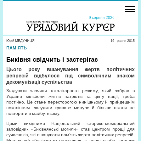
9 серпня 2026
Юрій МЕДУНИЦЯ
19 травня 2015
ПАМ’ЯТЬ
Биківня свідчить і застерігає
Цього року вшанування жертв політичних
репресій відбулося під символічним знаком
декомунізації суспільства
Згадувати злочини тоталітарного режиму, який забрав в
України мільйони життів патріотів та цвіту нації, треба
постійно. Це стане пересторогою нинішньому й прийдешнім
поколінням: засудити криваве минуле й більше ніколи не
повторити в майбутньому.
Цими вихідними Національний історико-меморіальний
заповідник «Биківнянські могили» став центром прощі для
сучасників, які вшанували пам’ять жертв політичних репресій.
Моральний обов’язок як громадяни та перші особи держави