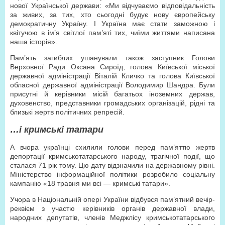
нової Української держави: «Ми відчуваємо відповідальність
за живих, за тих, хто сьогодні будує нову європейську
демократичну Україну. І Україна має стати заможною і
квітучою в ім’я світлої пам’яті тих, чиїми життями написана
наша історія».
Пам’ять загиблих ушанували також заступник Голови
Верховної Ради Оксана Сироїд, голова Київської міської
державної адміністрації Віталій Кличко та голова Київської
обласної державної адміністрації Володимир Шандра. Були
присутні й керівники місій багатьох іноземних держав,
духовенство, представники громадських організацій, рідні та
близькі жертв політичних репресій.
…і кримські татари
А вчора українці схилили голови перед пам’яттю жертв
депортації кримськотатарського народу, трагічної події, що
сталася 71 рік тому. Цю дату відзначили на державному рівні.
Міністерство інформаційної політики розробило соціальну
кампанію «18 травня ми всі — кримські татари».
Учора в Національній опері України відбувся пам’ятний вечір-
реквієм з участю керівників органів державної влади,
народних депутатів, членів Меджлісу кримськотатарського