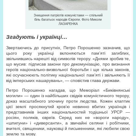
Знищення патріотів комуністами — спільний
біль багатьох народів Європи. Фото Миколи
ЛАЗАРЕНКА
Згадують і українці…
Звертаючись до присутніх, Петро Порошенко зазначив, що
цього року українці вклоняються пам’яті загиблих,
звільнившись нарешті від символів терору. «Днями зробив те,
що мусив: підписав закони про декомунізацію, про визнання
героїв національно-визвольної боротьби і ще кілька законів,
які осучаснюють політику національної пам’яті і звільняють її
від імперських нашарувань», — сповістив глава держави.
Петро Порошенко нагадав, що Меморіал «Биківнянські
могили» — один із найбільших свідків комуністичного терору,
доказ масштабного злочину проти людства. Кожен клаптик
цієї землі просякнутий кров’ю невинно вбитих українців і
представників інших національностей тодішньої УРСР —
росіян, поляків, євреїв. Серед них не «вороги народу»,
«шпигуни» і «диверсанти», а звичайні селяни і робітники,
вчителі, священики, науковці й письменники, які любили свою
землю та мову.