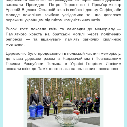
виконали Президент Петро Порошенко і Прем’єр-міністр
Арсеній Яценюк. Останній взяв із собою і доньку Софію, аби
молоде покоління глибоко усвідомило те, що довелося
пережити українцям під гнітом комуністичних катів.
Високі гості поклали квіти та лампадки до меморіалу —
Пам’ятного хреста на братській могилі жертв політичних
репресій — та вшанували пам’ять загиблих хвилиною
мовчання.
Церемонію було продовжено і в польській частині меморіалу,
де глава держави разом із Надзвичайним і Повноважним
Послом Республіки Польща в Україні Генріком Літвіним
поклали квіти до Пам’ятного знака на польських похованнях.