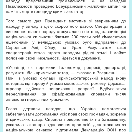
народу, представників громадськості. А на Майдані
Незалежності проведено Всеукраїнський жалобний мітинг на
пам’ять жертв геноциду кримських татар.
Того самого дня Президент виступив зі зверненням до
народу у зв’язку з цією скорботною датою. Спецоперація з
виселення цілого народу стосувалася всіх представників цієї
національної спільноти: близько 200 тисяч осіб сімдесятьма
ешелонами у нелюдських умовах було відправлені до
Середньої Азії, Сбіру, на Урал. Результатом такої
спецоперації стала втрата народом рідної землі і майже
половини своєї чисельності, йдеться в документі.
«Українці, які пережили Голодомор, репресії, депортації,
розуміють біль кримських татар, — сказано в Зверненні… —
Нині, в умовах окупації, кримськотатарський народ знову
потерпає від терору й утисків московського режиму. Держава-
агресор здійснює неприховані репресії. Відбуваються
переслідування за сфабрикованими справами тисяч
активістів і пересічних кримчан».
Глава держави нагадав, що Україна намагається
забезпечувати дотримання усіх прав своїх громадян, зокрема
й кримських татар. Сприяла поверненню їх на батьківщину,
ухвалила закон про відновлення прав осіб, депортованих за
національною ознакою, підтримала Декларацію ООН про