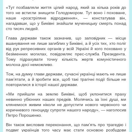
«Тут позбавляли життя цілий народ, який за кілька років до
того не встигли знищити Голодомором. Тут воно і поховане,
наше «розстріляне відродження», — констатував він,
нагадавши, що у Биківні знайшли мученицьку смерть понад
сто тисяч людей.
Глава держави також зазначив, що заповідник — місце
вшанування не лише загиблих у Биківні, а й усіх тих, хто поліг
від рук репресивних органів у всій Україні й кого поховано у
безіменних могилах, повідомляє прес-служба Президента.
Тому підрахувати точну кількість жертв комуністичного
молоха досі неможливо.
Тож, на думку глави держави, сучасні українці мають не лише
пам’ятати, а й зробити все, щоб такі трагічні події більше не
повторилися в історії нашої держави.
«Ми прийшли на землю Биківні, щоб уклонитися праху
невинно убієнних наших предків. Молячись за їхні душі, ми
клянемося живим ніколи не допустити нового червоного чи
коричневого геноциду супроти нашого народу», — наголосив
Петро Порошенко.
Він також висловив переконання, що пам’ять про трагедію і
подвиг українців того часу має стати основою розбудови