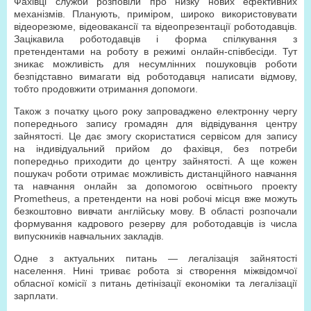
Фахівці служби розповіли про низку нових ефективних
механізмів. Планують, приміром, широко використовувати
відеорезюме, відеовакансії та відеопрезентації роботодавців.
Зацікавила роботодавців і форма спілкування з
претендентами на роботу в режимі онлайн-співбесіди. Тут
зникає можливість для несумлінних пошуковців роботи
безпідставно вимагати від роботодавця написати відмову,
тобто продовжити отримання допомоги.
Також з початку цього року запроваджено електронну чергу
попереднього запису громадян для відвідування центру
зайнятості. Це дає змогу скористатися сервісом для запису
на індивідуальний прийом до фахівця, без потреби
попередньо приходити до центру зайнятості. А ще кожен
пошукач роботи отримає можливість дистанційного навчання
та навчання онлайн за допомогою освітнього проекту
Prometheus, а претенденти на нові робочі місця вже можуть
безкоштовно вивчати англійську мову. В області розпочали
формування кадрового резерву для роботодавців із числа
випускників навчальних закладів.
Одне з актуальних питань — легалізація зайнятості
населення. Нині триває робота зі створення міжвідомчої
обласної комісії з питань детінізації економіки та легалізації
зарплати.