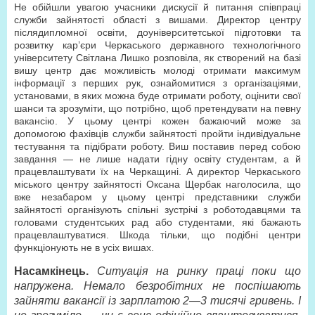
Не обійшли увагою учасники дискусії й питання співпраці
служби зайнятості області з вишами. Директор центру
післядипломної освіти, доуніверситетської підготовки та
розвитку кар’єри Черкаського державного технологічного
університету Світлана Лишко розповіла, як створений на базі
вишу центр дає можливість молоді отримати максимум
інформації з перших рук, ознайомитися з організаціями,
установами, в яких можна буде отримати роботу, оцінити свої
шанси та зрозуміти, що потрібно, щоб претендувати на певну
вакансію. У цьому центрі кожен бажаючий може за
допомогою фахівців служби зайнятості пройти індивідуальне
тестування та підібрати роботу. Виш поставив перед собою
завдання — не лише надати гідну освіту студентам, а й
працевлаштувати їх на Черкащині. А директор Черкаського
міського центру зайнятості Оксана Щербак наголосила, що
вже незабаром у цьому центрі представники служби
зайнятості організують спільні зустрічі з роботодавцями та
головами студентських рад або студентами, які бажають
працевлаштуватися. Шкода тільки, що подібні центри
функціонують не в усіх вишах.
Насамкінець.
Ситуація на ринку праці поки що
напружена. Немало безробітних не поспішають
зайняти вакансії із зарплатою 2—3 тисячі гривень. І