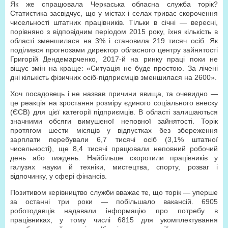
Як же спрацювала Черкаська обласна служба торік?
Статистика засвідчує, що у містах і селах триває скорочення
чисельності штатних працівників. Тільки в січні — вересні,
порівняно з відповідним періодом 2015 року, їхня кількість в
області зменшилася на 3% і становила 219 тисяч осіб. Як
поділився прогнозами директор обласного центру зайнятості
Григорій Дендемарченко, 2017-й на ринку праці поки не
віщує змін на краще: «Ситуація не буде простою. За лічені
дні кількість фізичних осіб-підприємців зменшилася на 2600».
Хоч посадовець і не назвав причини явища, та очевидно —
це реакція на зростання розміру єдиного соціального внеску
(ЄСВ) для цієї категорії підприємців. В області залишаються
значними обсяги вимушеної неповної зайнятості. Торік
протягом шести місяців у відпустках без збереження
зарплати перебували 6,7 тисячі осіб (3,1% штатної
чисельності), ще 8,4 тисячі працювали неповний робочий
день або тиждень. Найбільше скоротили працівників у
галузях науки й техніки, мистецтва, спорту, розваг і
відпочинку, у сфері фінансів.
Позитивом керівництво служби вважає те, що торік — уперше
за останні три роки — побільшало вакансій. 6905
роботодавців надавали інформацію про потребу в
працівниках, у тому числі 6815 для укомплектування