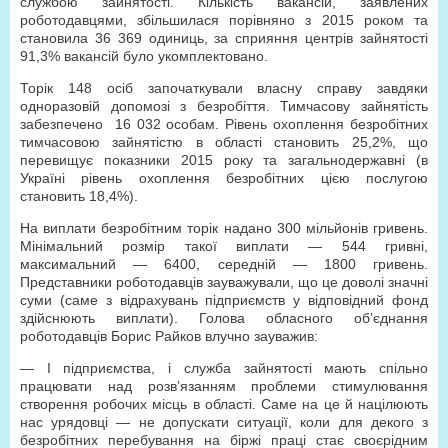
службою зайнятості. Кількість вакансій, заявлених
роботодавцями, збільшилася порівняно з 2015 роком та
становила 36 369 одиниць, за сприяння центрів зайнятості
91,3% вакансій було укомплектовано.
Торік 148 осіб започаткували власну справу завдяки
одноразовій допомозі з безробіття. Тимчасову зайнятість
забезпечено 16 032 особам. Рівень охоплення безробітних
тимчасовою зайнятістю в області становить 25,2%, що
перевищує показники 2015 року та загальнодержавні (в
Україні рівень охоплення безробітних цією послугою
становить 18,4%).
На виплати безробітним торік надано 300 мільйонів гривень.
Мінімальний розмір такої виплати — 544 гривні,
максимальний — 6400, середній — 1800 гривень.
Представники роботодавців зауважували, що це доволі значні
суми (саме з відрахувань підприємств у відповідний фонд
здійснюють виплати). Голова обласного об’єднання
роботодавців Борис Райков влучно зауважив:
— І підприємства, і служба зайнятості мають спільно
працювати над розв’язанням проблеми стимулювання
створення робочих місць в області. Саме на це й націлюють
нас урядовці — не допускати ситуації, коли для декого з
безробітних перебування на біржі праці стає своєрідним