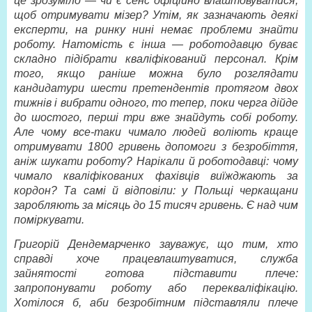
це зрозуміло — чи є сенс офіційно влаштовуватися,
щоб отримувати мізер? Утім, як зазначають деякі
експерти, на ринку нині немає проблеми знайти
роботу. Натомість є інша — роботодавцю буває
складно підібрати кваліфікований персонал. Крім
того, якщо раніше можна було розглядати
кандидатури шести претендентів протягом двох
тижнів і вибрати одного, то тепер, поки черга дійде
до шостого, перші три вже знайдуть собі роботу.
Але чому все-таки чимало людей воліють краще
отримувати 1800 гривень допомоги з безробіття,
аніж шукати роботу? Нарікали й роботодавці: чому
чимало кваліфікованих фахівців виїжджають за
кордон? Та самі й відповіли: у Польщі черкащани
заробляють за місяць до 15 тисяч гривень. Є над чим
поміркувати.
Григорій Дендемарченко зауважує, що тим, хто
справді хоче працевлаштуватися, служба
зайнятості готова підставити плече:
запропонувати роботу або перекваліфікацію.
Хотілося б, аби безробітним підставляли плече