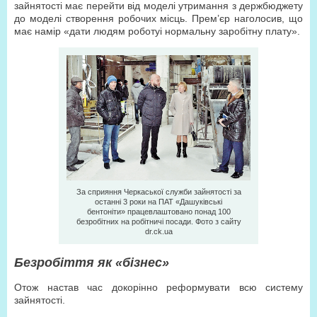
зайнятості має перейти від моделі утримання з держбюджету
до моделі створення робочих місць. Прем’єр наголосив, що
має намір «дати людям роботуі нормальну заробітну плату».
За сприяння Черкаської служби зайнятості за
останні 3 роки на ПАТ «Дашуківські
бентоніти» працевлаштовано понад 100
безробітних на робітничі посади. Фото з сайту
dr.ck.ua
Безробіття як «бізнес»
Отож настав час докорінно реформувати всю систему
зайнятості.