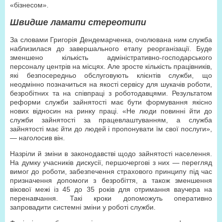
«бізнесом».
Швидше ламати стереотипи
За словами Григорія Дендемарченка, очолювана ним служба
наблизилася до завершального етапу реорганізації. Буде
зменшено кількість адміністративно-господарського
персоналу центрів на місцях. Але зросте кількість працівників,
які безпосередньо обслуговують клієнтів служби, що
неодмінно позначиться на якості сервісу для шукачів роботи,
безробітних та на співпраці з роботодавцями. Результатом
реформи служби зайнятості має бути формування якісно
нових відносин на ринку праці. «Не люди повинні йти до
служби зайнятості за працевлаштуванням, а служба
зайнятості має йти до людей і пропонувати їм свої послуги»,
— наголосив він.
Назріли й зміни в законодавстві щодо зайнятості населення.
На думку учасників дискусії, першочергові з них — перегляд
вимог до роботи, забезпечення страхового принципу під час
призначення допомоги з безробіття, а також зменшення
вікової межі із 45 до 35 років для отримання ваучера на
перенавчання. Такі кроки допоможуть оперативно
запровадити системні зміни у роботі служби.