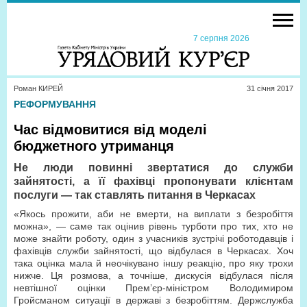
7 серпня 2026
Роман КИРЕЙ
31 сiчня 2017
РЕФОРМУВАННЯ
Час відмовитися від моделі
бюджетного утриманця
Не люди повинні звертатися до служби
зайнятості, а її фахівці пропонувати клієнтам
послуги — так ставлять питання в Черкасах
«Якось прожити, аби не вмерти, на виплати з безробіття
можна», — саме так оцінив рівень турботи про тих, хто не
може знайти роботу, один з учасників зустрічі роботодавців і
фахівців служби зайнятості, що відбулася в Черкасах. Хоч
така оцінка мала й неочікувано іншу реакцію, про яку трохи
нижче. Ця розмова, а точніше, дискусія відбулася після
невтішної оцінки Прем’єр-міністром Володимиром
Гройсманом ситуації в державі з безробіттям. Держслужба