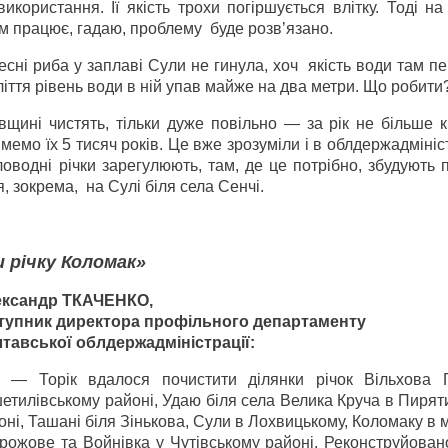
користання. Її якість трохи погіршується влітку. Тоді н
им працює, гадаю, проблему буде розв’язано.
сні риба у заплаві Сули не гинула, хоч якість води там п
ліття рівень води в ній упав майже на два метри. Що робити
щині чистять, тільки дуже повільно — за рік не більше к
емо їх 5 тисяч років. Це вже зрозуміли і в облдержадміністр
ловодні річки зарегулюють, там, де це потрібно, збудують 
, зокрема, на Сулі біля села Сенчі.
 річку Коломак»
ксандр ТКАЧЕНКО,
тупник директора профільного департаменту
тавської облдержадміністрації:
— Торік вдалося почистити ділянки річок Вільхова 
етилівському районі, Удаю біля села Велика Круча в Пиря
оні, Ташані біля Зінькова, Сули в Лохвицькому, Коломаку в 
рожове та Войнівка у Чутівському районі. Реконструйован