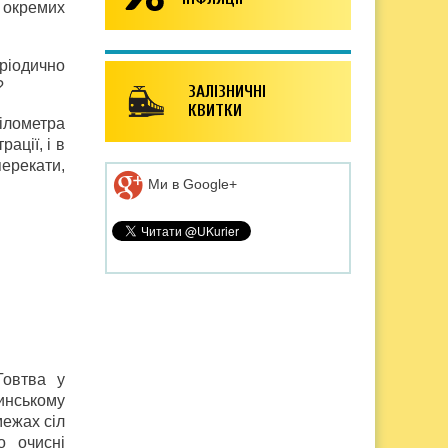
а окремих
еріодично
?
ЗАЛІЗНИЧНІ
КВИТКИ
ілометра
ації, і в
перекати,
Ми в Google+
Говтва у
тинському
межах сіл
о очисні