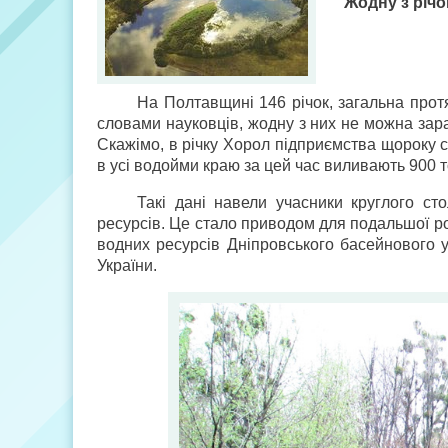
Жодну з річо
На Полтавщині 146 річок, загальна протя
словами науковців, жодну з них не можна зара
Скажімо, в річку Хорол підприємства щороку с
в усі водойми краю за цей час виливають 900 то
Такі дані навели учасники круглого с
ресурсів. Це стало приводом для подальшої р
водних ресурсів Дніпровського басейнового 
України.