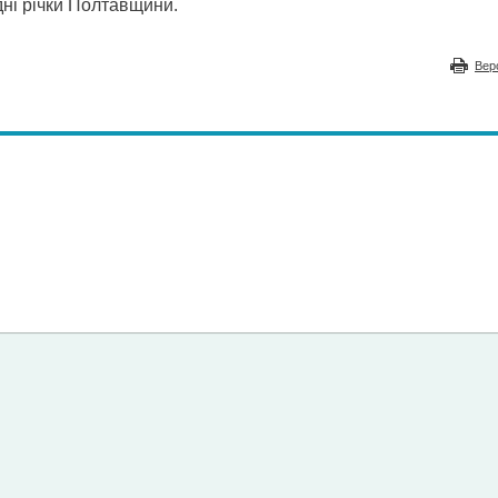
едні річки Полтавщини.
Вер