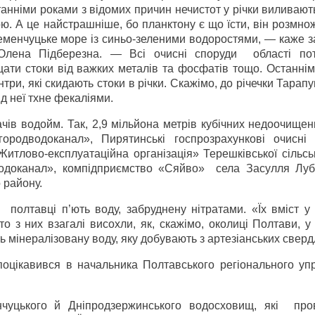
танніми роками з відомих причин нечистот у річки виливаю
ою. А це найстрашніше, бо планктону є що їсти, він розмнож
менчуцьке море із синьо-зеленими водоростями, — каже з
в Олена Підберезна. — Всі очисні споруди області по
ищати стоки від важких металів та фосфатів тощо. Останні
три, які скидають стоки в річки. Скажімо, до річечки Тарапу
ід неї тхне фекаліями.
чів водойм. Так, 2,9 мільйона метрів кубічних недоочищен
родводоканал», Пирятинські госпрозрахункові очисні 
итлово-експлуатаційна організація» Терешківської сільсь
водоканал», компідприємство «Сяйво» села Засулля Луб
 району.
полтавці п’ють воду, забруднену нітратами. «Їх вміст у 
 з них взагалі висохли, як, скажімо, околиці Полтави, у
ть мінералізовану воду, яку добувають з артезіанських свер
 поцікавився в начальника Полтавського регіонального уп
нчуцького й Дніпродзержинського водосховищ, які про