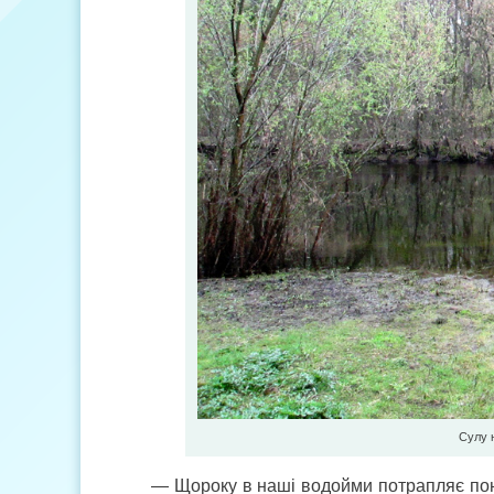
Сулу н
— Щороку в наші водойми потрапляє понад