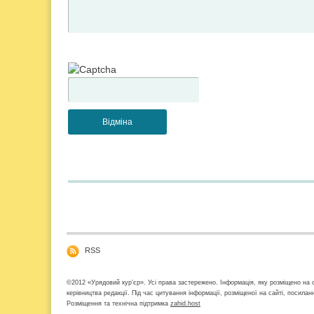
RSS
©2012 «Урядовий кур’єр». Усі права застережено. Інформація, яку розміщено на с
керівництва редакції. Під час цитування інформації, розміщеної на сайті, посила
Розміщення та технічна підтримка
zahid.host