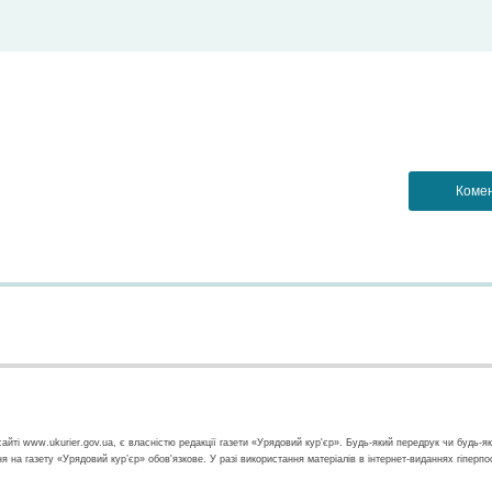
айті www.ukurier.gov.ua, є власністю редакції газети «Урядовий кур'єр». Будь-який передрук чи будь-я
ння на газету «Урядовий кур’єр» обов'язкове. У разі використання матеріалів в інтернет-виданнях гіперп