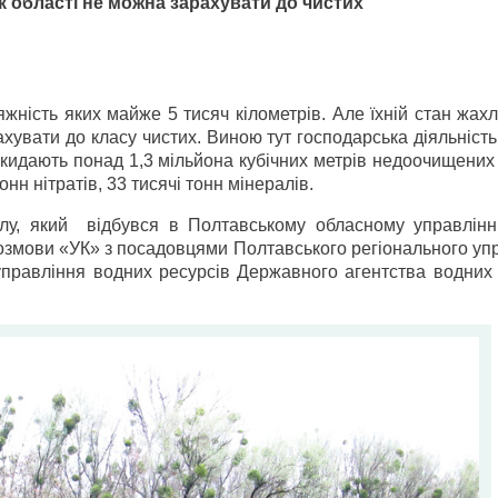
к області не можна зарахувати до чистих
жність яких майже 5 тисяч кілометрів. Але їхній стан жах
хувати до класу чистих. Виною тут господарська діяльніст
кидають понад 1,3 мільйона кубічних метрів недоочищених 
нн нітратів, 33 тисячі тонн мінералів.
толу, який відбувся в Полтавському обласному управлінн
озмови «УК» з посадовцями Полтавського регіонального уп
управління водних ресурсів Державного агентства водних 