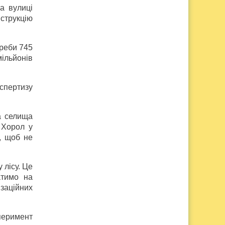
а вулиці
струкцію
реби 745
ільйонів
спертизу
а селища
 Хорол у
, щоб не
 лісу. Це
атимо на
ізаційних
сперимент