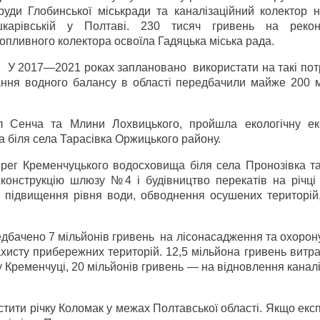
руди Глобинської міськради та каналізаційний колектор н
карівській у Полтаві. 230 тисяч гривень на рекон
опливного колектора освоїла Гадяцька міська рада.
У 2017—2021 роках заплановано використати на такі пот
мання водного балансу в області передбачили майже 200 м
 Сенча та Млини Лохвицького, пройшла екологічну ек
 біля села Тарасівка Оржицького району.
рег Кременчуцького водосховища біля села Пронозівка т
еконструкцію шлюзу №4 і будівництво перекатів на річці
 підвищення рівня води, обводнення осушених територій
едбачено 7 мільйонів гривень на лісонасадження та охорону
хисту прибережних територій. 12,5 мільйона гривень витр
 у Кременчуці, 20 мільйонів гривень — на відновлення канал
стити річку Коломак у межах Полтавської області. Якщо ек