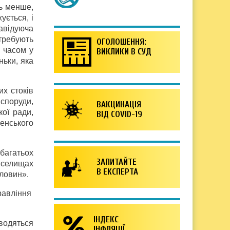
ть менше,
ується, і
авідуюча
требують
ОГОЛОШЕННЯ:
м часом у
ВИКЛИКИ В СУД
ньки, яка
их стоків
споруди,
ВАКЦИНАЦІЯ
кої ради,
ВІД COVID-19
енського
багатьох
ЗАПИТАЙТЕ
 селищах
В ЕКСПЕРТА
дловин».
равління
ІНДЕКС
водяться
ІНФЛЯЦІЇ