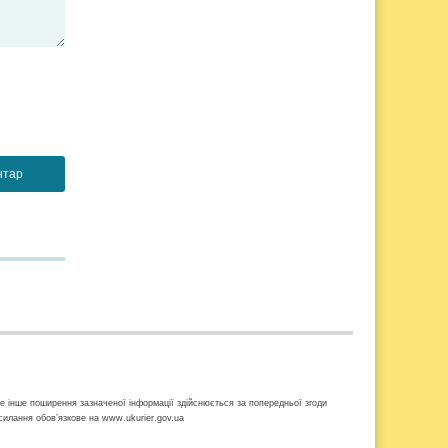
ке інше поширення зазначеної інформації здійснюється за попередньої згоди
осилання обов’язкове на www.ukurier.gov.ua