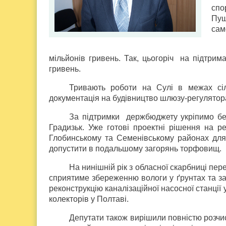
спо
Пуш
сам
мільйонів гривень. Так, цьогоріч на підтри
гривень.
Тривають роботи на Сулі в межах сіл
документація на будівництво шлюзу-регулятора
За підтримки держбюджету укріпимо бе
Градизьк. Уже готові проектні рішення на р
Глобинському та Семенівському районах для
допустити в подальшому загорянь торфовищ.
На нинішній рік з обласної скарбниці пер
сприятиме збереженню вологи у ґрунтах та за
реконструкцію каналізаційної насосної станції
колекторів у Полтаві.
Депутати також вирішили повністю розчи