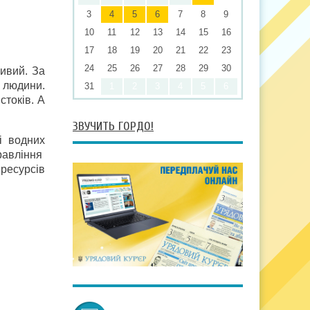
3
4
5
6
7
8
9
10
11
12
13
14
15
16
17
18
19
20
21
22
23
24
25
26
27
28
29
30
ливий. За
ь людини.
31
1
2
3
4
5
6
стоків. А
ЗВУЧИТЬ ГОРДО!
і водних
равління
ресурсів