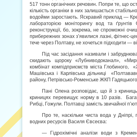
517 тонн органічних речовин. Попри те, що ос
кількість органіки в них залишається стабільн
водойми заростають. Яскравий приклад — Кре
лаборато­рією моніторингу вод та ґрунті
реконструкції, бо, зокрема, не спроможні оч
прибережних зонах з’явилися лазні, фітнес-цен
тече через Полтаву, не хочеться підходити — в
Під час засідання називали і забруднюва
скидають щороку «Лубниводоканал», «Мирго
комбінат компідприємств міста Глобиного, «Ж
Машівська і Карлівська дільниці «Полтава
району, Петрівсько-Роменське ЖКП Гадяцького
Пані Олена розповідає, що й з криниць 
криницях перевищує норму в 10 разів. Багато
Рибці, Гожули. Полтавці замість звичайної п’ю
Про те, наскільки чиста вода у Дніпрі,
водних ресурсів Василя Євсеєва:
— Гідрохімічні аналізи води з Креме