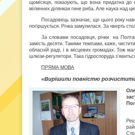
щомісяця, показують, що вона придатна до ви
мілинних ділянках гине риба. Але наука над ц
Посадовець зазначає, що цього року наве
погіршується. Річка замулилася. За чверть сто
За словами посадовця, річки на Полтав
замість десяти. Такими темпами, каже, чиститим
обласній раді, і в місцевих громадах. Тож ма
шлюзи-регулятори. Така гідроспоруда з’явиться
ПРЯМА МОВА
«Вирішили повністю розчистити
Оле
зас
Пол
Реш
рай
Сто