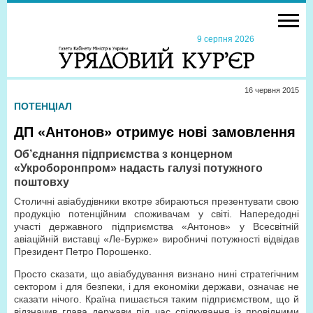
9 серпня 2026
16 червня 2015
ПОТЕНЦІАЛ
ДП «Антонов» отримує нові замовлення
Об’єднання підприємства з концерном
«Укроборонпром» надасть галузі потужного
поштовху
Столичні авіабудівники вкотре збираються презентувати свою
продукцію потенційним споживачам у світі. Напередодні
участі державного підприємства «Антонов» у Всесвітній
авіаційній виставці «Ле-Бурже» виробничі потужності відвідав
Президент Петро Порошенко.
Просто сказати, що авіабудування визнано нині стратегічним
сектором і для безпеки, і для економіки держави, означає не
сказати нічого. Країна пишається таким підприємством, що й
відзначив глава держави під час спілкування із провідними