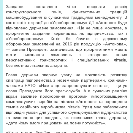
Завдання поставлено чітко: поєднати досвід
конструкторського генія, фантастичних традицій
машинобудування із сучасними традиціями менеджменту. В
контексті інтеграції до «Укроборонпрому» ДП «Антонов» буде
відновлено державне замовлення. «Це не лише можливе, а
пріоритетне завдання керівництва як підприємства, так і
«Укроборонпрому». Хотів би бачити в державному
оборонному замовленні на 2016 рік продукцію «Антонова»,
— заявив Президент, зазначивши, що пріоритетними мають
стати виконання замовлень зі створення нових
перспективних транспортних і спеціалізованих літаків,
безпілотних літальних апаратів.
Глава держави звернув увагу на можливість розвитку
співпраці підприємства з іноземними партнерами, країнами-
членами НАТО. «Нам є що запропонувати світові», — цитує
слова Президента його прес-служба. А в сучасних реаліях
вкрай важливе прискорення програми імпортозаміщення
комплектуючих виробів на літаках «Антонов» та нарощення
темпів серійного виробництва літаків. Уряд має забезпечити
відповідні умови для успішного функціонування підприємства
та виконання цих завдань, як висловився глава держави,
«дати йому змогу працювати на повну потужність».
«Коли проти України триває неоголошена, підступна та