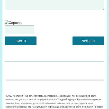
©2012 «Урядовий кур’єр». Усі права застережено. Інформація, яку розміщено на сайті
www.ukurier.gov.ua, є власністю редакції газети «Урядовий кур'єр». Будь-який передрук чи
будь-яке інше поширення зазначеної інформації здійснюється за попередньої згоди
керівництва редакції. Під час цитування інформації, розміщеної на сайті, посилання на газету