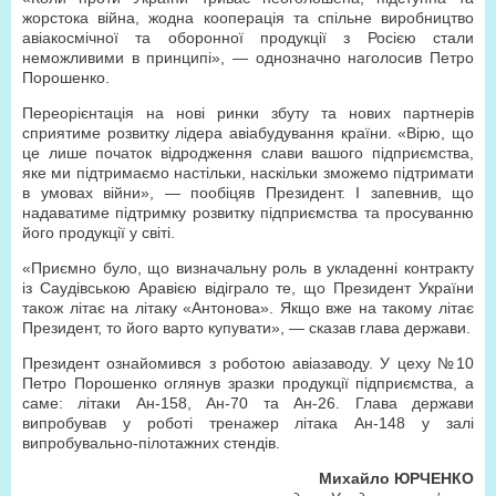
жорстока війна, жодна кооперація та спільне виробництво
авіакосмічної та оборонної продукції з Росією стали
неможливими в принципі», — однозначно наголосив Петро
Порошенко.
Переорієнтація на нові ринки збуту та нових партнерів
сприятиме розвитку лідера авіабудування країни. «Вірю, що
це лише початок відродження слави вашого підприємства,
яке ми підтримаємо настільки, наскільки зможемо підтримати
в умовах війни», — пообіцяв Президент. І запевнив, що
надаватиме підтримку розвитку підприємства та просуванню
його продукції у світі.
«Приємно було, що визначальну роль в укладенні контракту
із Саудівською Аравією відіграло те, що Президент України
також літає на літаку «Антонова». Якщо вже на такому літає
Президент, то його варто купувати», — сказав глава держави.
Президент ознайомився з роботою авіазаводу. У цеху №10
Петро Порошенко оглянув зразки продукції підприємства, а
саме: літаки Ан-158, Ан-70 та Ан-26. Глава держави
випробував у роботі тренажер літака Ан-148 у залі
випробувально-пілотажних стендів.
Михайло ЮРЧЕНКО