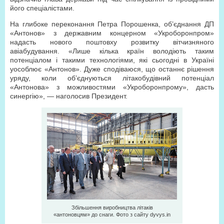
його спеціалістами.
На глибоке переконання Петра Порошенка, об’єднання ДП
«Антонов» з державним концерном «Укроборонпром»
надасть нового поштовху розвитку вітчизняного
авіабудування. «Лише кілька країн володіють таким
потенціалом і такими технологіями, які сьогодні в Україні
уособлює «Антонов». Дуже сподіваюся, що останнє рішення
уряду, коли об’єднуються літакобудівний потенціал
«Антонова» з можливостями «Укроборонпрому», дасть
синергію», — наголосив Президент.
Збільшення виробництва літаків
«антоновцям» до снаги. Фото з сайту dyvys.in