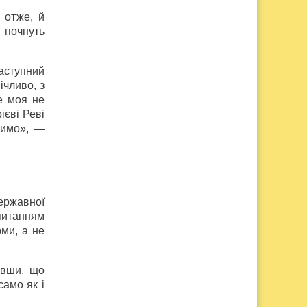
 отже, й
 почнуть
аступний
чливо, з
е моя не
ієві Реві
тимо», —
ержавної
питанням
ми, а не
ивши, що
само як і