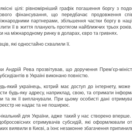
 якісні цілі: рівномірніший графік погашення боргу з по
ьгового фінансування, що передбачає продовження спі
народними партнерами, збільшення частки боргу в наці
тілити її в життя планують протягом найближчих трьох рокі
ки на міжнародному ринку в доларах, євро та гривнях.
ів, які одностайно схвалили її.
ики Андрій Рева прозвітував, що доручення Прем’єр-мініс
бсидіантів в Україні виконано повністю.
ь-який українець, котрий має доступ до інтернету, може 
вести будь-яку адресу, наприклад, свою, та отримати інфор
ли та як її виплачували. При цьому особисті дані отримува
, реєстр не надає та не поширює.
ікальний для України, адже такий у нас створено вперше. 
обросовісних отримувачів субсидій, які оформлювали о
ких виявили в Києві, а їхнє незаконне збагачення припинил