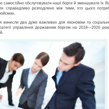
 самостійно обслуговувати наші борги й зменшувати їх. В
ти справедливо розподілено між тими, хто цього потреб
ройсман.
я винесли два дуже важливих для економіки та соціальн
ратегії управління державним боргом на 2018—2020 рок
й.