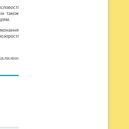
словості
Він також
арям.
иконання
розорості
сія для друку