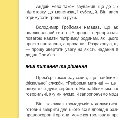
Андрій Рева також зауважив, що до 1 
підготовку до монетизації субсидій. Він ви
отримувати гроші на руки.
Володимир Гройсман нагадав, що ак
опалювальний сезон. «У процесі перепризначе
повагою надати підтримку родинам, які цьог
просто настанова, а прохання. Розраховую, що
— прошу звертати увагу на якість надання 
додав Прем’єр.
Інші питання та рішення
Прем’єр також зауважив, що найближч
фіскальної служби. «Реформа митниці — це к
опікується дуже серйозно. Ми найближчим ча
говорильні, яку ми чуємо, й запропонуємо моде
Він закликав громадськість долучитися
готовий відкрити для цього всі відповідні баз
правоохоронні органи, може контролювати проз