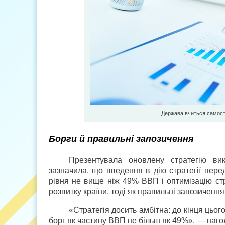
Держава вчиться самості
Борги й правильні запозичення
Презентувала оновлену стратегію вик
зазначила, що введення в дію стратегії пере
рівня не ви­ще ніж 49% ВВП і оптимізацію с
розвитку країни, тоді як правильні запозичен
«Стратегія досить амбітна: до кінця цьог
борг як частину ВВП не більш як 49%», — наг