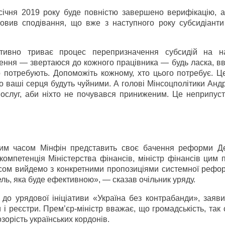
січня 2019 року буде повністю завершено верифікацію, а
словив сподівання, що вже з наступного року субсидіанти
тивно триває процес перепризначення субсидій на н
ння — звертаюся до кожного працівника — будь ласка, вві
о потребують. Допоможіть кожному, хто цього потребує. Ц
 ваші серця будуть чуйними. А голові Мінсоцполітики Андр
послуг, аби ніхто не почувався приниженим. Це неприпус
им часом Мінфін представить своє бачення реформи Д
омпетенція Міністерства фінансів, міністр фінансів цим 
сом вийдемо з конкретними пропозиціями системної рефор
ль, яка буде ефективною», — сказав очільник уряду.
 до урядової ініціативи «Україна без контрабанди», заяв
и і реєстри. Прем’єр-міністр вважає, що громадськість, так 
орість українських кордонів.