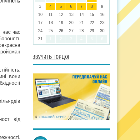
лічність
3
4
5
6
7
8
9
10
11
12
13
14
15
16
17
18
19
20
21
22
23
24
25
26
27
28
29
30
я нас час
боронять
31
1
2
3
4
5
6
прекрасна
 Гройсман
ЗВУЧИТЬ ГОРДО!
тійність.
ині вони
бхідності
мільярдів
ості від
ежності.