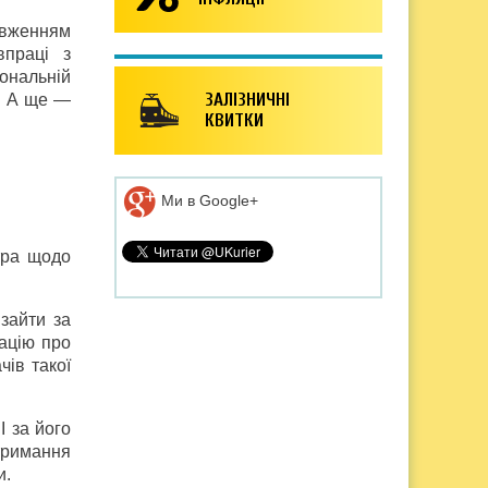
довженням
впраці з
ональній
ЗАЛІЗНИЧНІ
в. А ще —
КВИТКИ
Ми в Google+
тра щодо
зайти за
мацію про
чів такої
І за його
тримання
и.