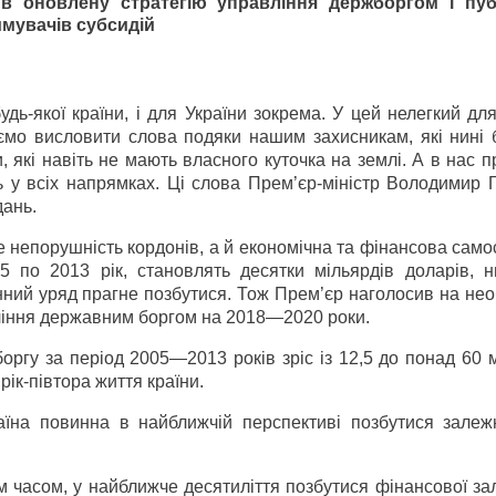
в оновлену стратегію управління держборгом і пуб
имувачів субсидій
ь-якої країни, і для України зокрема. У цей нелегкий дл
ємо висловити слова подяки нашим захисникам, які нині 
, які навіть не мають власного куточка на землі. А в нас 
ть у всіх напрямках. Ці слова Прем’єр-міністр Володимир
дань.
 непорушність кордонів, а й економічна та фінансова самос
5 по 2013 рік, становлять десятки мільярдів доларів, н
нний уряд прагне позбутися. Тож Прем’єр наголосив на нео
ління державним боргом на 2018—2020 роки.
боргу за період 2005—2013 років зріс із 12,5 до понад 60 
рік-півтора життя країни.
аїна повинна в найближчій перспективі позбутися залежн
часом, у найближче десятиліття позбутися фінансової зал