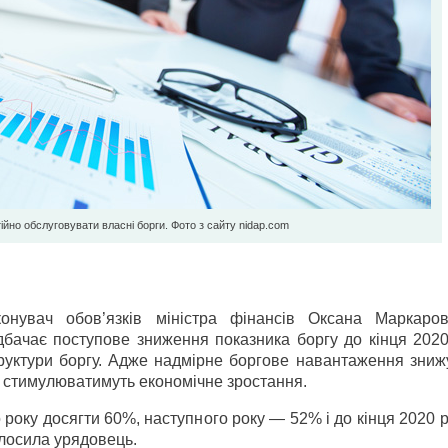
йно обслуговувати власні борги. Фото з сайту nidap.com
онувач обов’язків міністра фінансів Оксана Маркаро
дбачає поступове зниження показника боргу до кінця 2020
труктури боргу. Адже надмірне боргове навантаження зниж
ня стимулюватимуть економічне зростання.
о року досягти 60%, наступного року — 52% і до кінця 2020 
олосила урядовець.