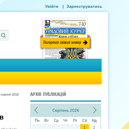
Увійти
|
Зареєструватись
АРХІВ ПУБЛІКАЦІЙ
 серпня 2018
Серпень 2026
в
Пн
Вт
Ср
Чт
Пт
Сб
Нд
27
28
29
30
31
1
2