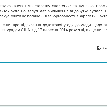
у фінансів і Міністерству енергетики та вугільної проми
иток вугільної галузі для збільшення видобутку вугілля. 
ахує кошти на погашення заборгованості із зарплати шахт
ішення про підписання додаткової угоди до угоди щодо в
и та урядом США від 17 вересня 2014 року з підвищення п
Вер