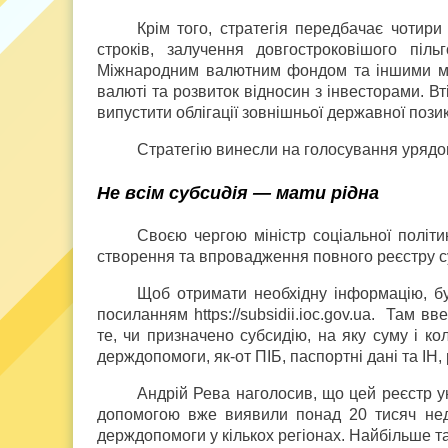
Крім того, стратегія передбачає чотири
строків, залучення довгостроковішого піл
Міжнародним валютним фондом та іншими між
валюті та розвиток відносин з інвесторами. В
випустити облігації зовнішньої державної пози
Стратегію винесли на голосування урядовц
Не всім субсидія — мати рідна
Своєю чергою міністр соціальної політ
створення та впровадження повного реєстру су
Щоб отримати необхідну інформацію, буд
посиланням https://subsidii.ioc.gov.ua. Там в
те, чи призначено субсидію, на яку суму і ко
держдопомоги, як-от ПІБ, паспортні дані та ІН
Андрій Рева наголосив, що цей реєстр ун
допомогою вже виявили понад 20 тисяч нед
держдопомоги у кількох регіонах. Найбільше та