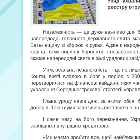
Уряд ухвали
реєстру отр
Незалежність — це дуже важливо для буд
напередодні головного державного свята ма
Батьківщину зі зброєю в руках. Адже є народи
країна, тому повинні боронити її незалежніс
сказав напередодні свята в залі урядових засі
Утім, реальна незалежність — це не лише
Кошти, взяті владою в борг у період з 200
перетворилися на фінансові кайдани, яких чи
ухвалення Середньострокової стратегії управ
Глава уряду навів дані, за якими обсяг 
доларів. Такої суми запозичень вистачило б на 
І саме тому, на його переконання, Укр
зовнішніх і внутрішніх кредиторів.
«Ми маємо зробити все, щоб найближчим 