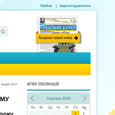
Увійти
|
Зареєструватись
АРХІВ ПУБЛІКАЦІЙ
 грудня 2014
КМУ
Серпень 2026
Пн
Вт
Ср
Чт
Пт
Сб
Нд
 року
27
28
29
30
31
1
2