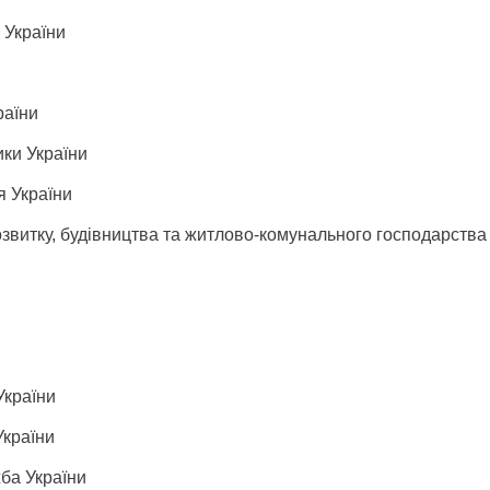
 України
раїни
ики України
я України
звитку, будівництва та житлово-комунального господарства
України
України
ба України