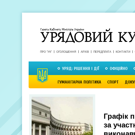
ПРО "УК"
ОГОЛОШЕННЯ
АРХІВ
ПЕРЕДПЛАТА
КОНТАКТИ
УРЯД: РІШЕННЯ І ДІЇ
ОФІЦІЙНО
ГУМАНІТАРНА ПОЛІТИКА
СПОРТ
ДОКУ
Графік 
за участ
виконавч