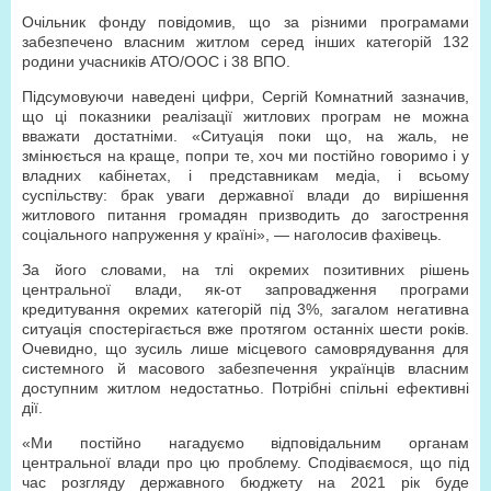
Очільник фонду повідомив, що за різними програмами
забезпечено власним житлом серед інших категорій 132
родини учасників АТО/ООС і 38 ВПО.
Підсумовуючи наведені цифри, Сергій Комнатний зазначив,
що ці показники реалізації житлових програм не можна
вважати достатніми. «Ситуація поки що, на жаль, не
змінюється на краще, попри те, хоч ми постійно говоримо і у
владних кабінетах, і представникам медіа, і всьому
суспільству: брак уваги державної влади до вирішення
житлового питання громадян призводить до загострення
соціального напруження у країні», — наголосив фахівець.
За його словами, на тлі окремих позитивних рішень
центральної влади, як-от запровадження програми
кредитування окремих категорій під 3%, загалом негативна
ситуація спостерігається вже протягом останніх шести років.
Очевидно, що зусиль лише місцевого самоврядування для
системного й масового забезпечення українців власним
доступним житлом недостатньо. Потрібні спільні ефективні
дії.
«Ми постійно нагадуємо відповідальним органам
центральної влади про цю проблему. Сподіваємося, що під
час розгляду державного бюджету на 2021 рік буде