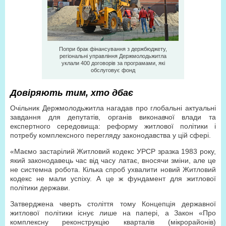
Попри брак фінансування з держбюджету,
регіональні управління Держмолодьжитла
уклали 400 договорів за програмами, які
обслуговує фонд
Довіряють тим, хто дбає
Очільник Держмолодьжитла нагадав про глобальні актуальні
завдання для депутатів, органів виконавчої влади та
експертного середовища: реформу житлової політики і
потребу комплексного перегляду законодавства у цій сфері.
«Маємо застарілий Житловий кодекс УРСР зразка 1983 року,
який законодавець час від часу латає, вносячи зміни, але це
не системна робота. Кілька спроб ухвалити новий Житловий
кодекс не мали успіху. А це ж фундамент для житлової
політики держави.
Затверджена чверть століття тому Концепція державної
житлової політики існує лише на папері, а Закон «Про
комплексну реконструкцію кварталів (мікрорайонів)