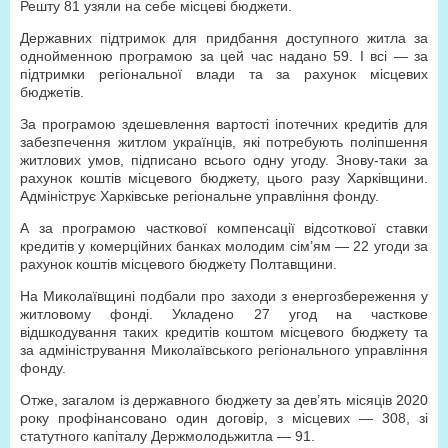
Решту 81 узяли на себе місцеві бюджети.
Державних підтримок для придбання доступного житла за
однойменною програмою за цей час надано 59. І всі — за
підтримки регіональної влади та за рахунок місцевих
бюджетів.
За програмою здешевлення вартості іпотечних кредитів для
забезпечення житлом українців, які потребують поліпшення
житлових умов, підписано всього одну угоду. Знову-таки за
рахунок коштів місцевого бюджету, цього разу Харківщини.
Адмініструє Харківське регіональне управління фонду.
А за програмою часткової компенсації відсоткової ставки
кредитів у комерційних банках молодим сім’ям — 22 угоди за
рахунок коштів місцевого бюджету Полтавщини.
На Миколаївщині подбали про заходи з енергозбереження у
житловому фонді. Укладено 27 угод на часткове
відшкодування таких кредитів коштом місцевого бюджету та
за адміністрування Миколаївського регіонального управління
фонду.
Отже, загалом із державного бюджету за дев’ять місяців 2020
року профінансовано один договір, з місцевих — 308, зі
статутного капіталу Держмолодьжитла — 91.