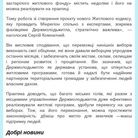
застарілого житлового фонду» містить недоліки і його не
можна реалізувати на практиці.
Тому робота зі створення проєкту нового Житлового кодексу,
яку провадить Мінрегіон спільно з експертами, зокрема
фахівцями Держмолодьжитла, стратегічно важлива», —
наголосив Сергій Комнатний.
Він висловив сподівання, що переможці нинішніх виборів
виконають свої обіцянки, які вони давали виборцям упродовж
останніх місяців, і забезпечать своїм містам, селам, селищам
і регіонам розвиток і процвітання. Він зазначив, що
Держмолодьжитло як державна установа, що опікується
житловими програмами, готова й надалі бути надійним
партнером територіальним громадам у забезпеченні людей
власним дахом.
Практика доводить, що багато міських голів, які разом з
місцевими управліннями Держмолодьжитла дуже ефективно
реалізовували житлові програми, здобули перемогу на цих
виборах. Тож, на його переконання, можна простежити
закономірність: дбаєш про житло для земляків —маєш
підтримку людей.
Добрі новини