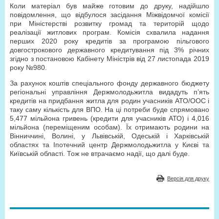
Коли матеріал був майже готовим до друку, надійшло
повідомлення, що відбулося засідання Міжвідомчої комісії
при Міністерстві розвитку громад та територій щодо
реалізації житлових програм. Комісія схвалила надання
перших 2020 року кредитів за програмою пільгового
довгострокового державного кредитування під 3% річних
згідно з постановою Кабінету Міністрів від 27 листопада 2019
року №980.
За рахунок коштів спеціального фонду державного бюджету
регіональні управління Держмолодьжитла видадуть п’ять
кредитів на придбання житла для родин учасників АТО/ООС і
таку саму кількість для ВПО. На ці потреби буде спрямовано
5,477 мільйона гривень (кредити для учасників АТО) і 4,016
мільйона (переміщеним особам). Їх отримають родини на
Вінниччині, Волині, у Львівській, Одеській і Харківській
областях та Іпотечний центр Держмолодьжитла у Києві та
Київській області. Тож не втрачаємо надії, що далі буде.
Версія для друку