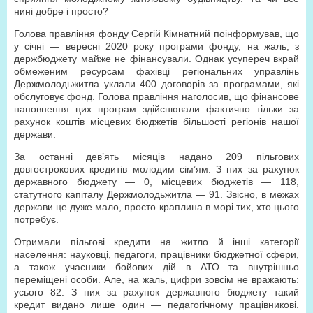
нині добре і просто?
Голова правління фонду Сергій Кімнатний поінформував, що
у січні — вересні 2020 року програми фонду, на жаль, з
держбюджету майже не фінансували. Однак усупереч вкрай
обмеженим ресурсам фахівці регіональних управлінь
Держмолодьжитла уклали 400 договорів за програмами, які
обслуговує фонд. Голова правління наголосив, що фінансове
наповнення цих програм здійснювали фактично тільки за
рахунок коштів місцевих бюджетів більшості регіонів нашої
держави.
За останні дев’ять місяців надано 209 пільгових
довгострокових кредитів молодим сім’ям. З них за рахунок
державного бюджету — 0, місцевих бюджетів — 118,
статутного капіталу Держмолодьжитла — 91. Звісно, в межах
держави це дуже мало, просто краплина в морі тих, хто цього
потребує.
Отримали пільгові кредити на житло й інші категорії
населення: науковці, педагоги, працівники бюджетної сфери,
а також учасники бойових дій в АТО та внутрішньо
переміщені особи. Але, на жаль, цифри зовсім не вражають:
усього 82. З них за рахунок державного бюджету такий
кредит видано лише один — педагогічному працівникові.