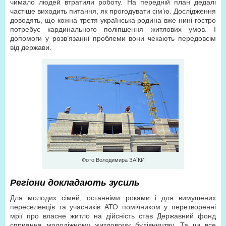
чимало людей втратили роботу. На передній план дедалі
частіше виходить питання, як прогодувати сім’ю. Дослідження
доводять, що кожна третя українська родина вже нині гостро
потребує кардинального поліпшення житлових умов. І
допомоги у розв’язанні проблеми вони чекають передовсім
від держави.
Фото Володимира ЗАЇКИ
Регіони докладають зусиль
Для молодих сімей, останніми роками і для вимушених
переселенців та учасників АТО помічником у перетворенні
мрії про власне житло на дійсність став Державний фонд
сприяння молодіжному житловому будівництву. Та чи все