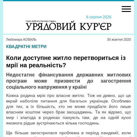
8 серпня 2026
Любомира КОВАЛЬ
30 жовтня 2020
КВАДРАТНІ МЕТРИ
Коли доступне житло перетвориться із
мрії на реальність?
Недостатнє фінансування державних житлових
програм може призвести до загострення
соціального напруження у країні
Кожна родина мріє про власне житло. Тож не дивно, що це
вкрай наболіле питання для багатьох українців. Особливо
для тих, а їх більшість, хто не може придбати його лише
власним коштом через брак заощаджень. Та як відомо, що
мир і злагода в родинах панують там, де на одній кухні
якомога рідше зустрічаються кілька господинь.
Ще більше загострилася проблема в період пандемії, коли