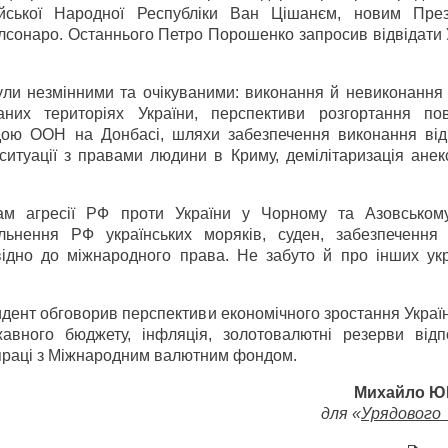
айської Народної Республіки Ван Цішанєм, новим Пре
сонаро. Останнього Петро Порошенко запросив відвідати У
ули незмінними та очікуваними: виконання й невиконання 
них територіях України, перспективи розгортання пов
гідою ООН на Донбасі, шляхи забезпечення виконання від
итуації з правами людини в Криму, демілітаризація анек
ам агресії РФ проти України у Чорному та Азовськом
льнення РФ українських моряків, суден, забезпечення 
ідно до міжнародного права. Не забуто й про інших укр
ент обговорив перспективи економічного зростання Україн
авного бюджету, інфляція, золотовалютні резерви відп
праці з Міжнародним валютним фондом.
Михайло 
для «
Урядового 