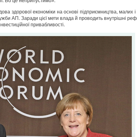
ї. Бо це неприпустимо».
удова здорової економіки на основі підприємництва, малих і
жби АП. Заради цієї мети влада й проводить внутрішні реф
інвестиційної привабливості.