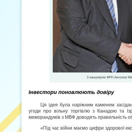
З канцлером ФРН Ангелою Ме
Інвестори поновлюють довіру
Ця ідея була наріжним каменем засіданн
угоди про вільну торгівлю з Канадою та Із
меморандумів з МВФ доводять правильність об
«Під час війни маємо цифри здорової ек