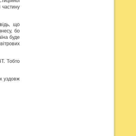
тиційної
і частину
відь, що
несу, бо
аїна буде
 вітрових
BT. Тобто
їх уздовж