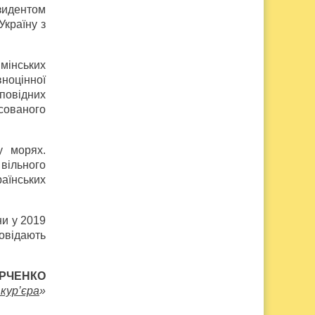
зидентом
країну з
мінських
ноцінної
повідних
сованого
у морях.
вільного
аїнських
и у 2019
овідають
ЮРЧЕНКО
кур’єра
»