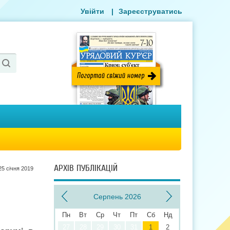
Увійти
|
Зареєструватись
АРХІВ ПУБЛІКАЦІЙ
25 сiчня 2019
Серпень 2026
Пн
Вт
Ср
Чт
Пт
Сб
Нд
27
28
29
30
31
1
2