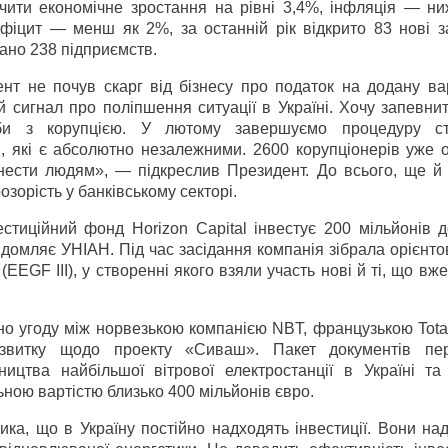
ечити економічне зростання на рівні 3,4%, інфляція — н
фіцит — менш як 2%, за останній рік відкрито 83 нові з
вано 238 підприємств.
нт не почув скарг від бізнесу про податок на додану вар
й сигнал про поліпшення ситуації в Україні. Хочу запевни
би з корупцією. У лютому завершуємо процедуру ст
, які є абсолютно незалежними. 2600 корупціонерів уже 
донести людям», — підкреслив Президент. До всього, ще й
зорість у банківському секторі.
тиційний фонд Horizon Capital інвестує 200 мільйонів д
відомляє УНІАН. Під час засідання компанія зібрала орієнт
EEGF III), у створенні якого взяли участь нові й ті, що вже
о угоду між норвезькою компанією NBT, французькою Total
озвитку щодо проекту «Сиваш». Пакет документів пе
ицтва найбільшої вітрової електростанції в Україні та 
ною вартістю близько 400 мільйонів євро.
ка, що в Україну постійно надходять інвестиції. Вони на