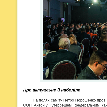
Про актуальне й наболіле
На полях саміту Петро Порошенко провів
ООН Антоніу Гутеррешем, федеральним ка