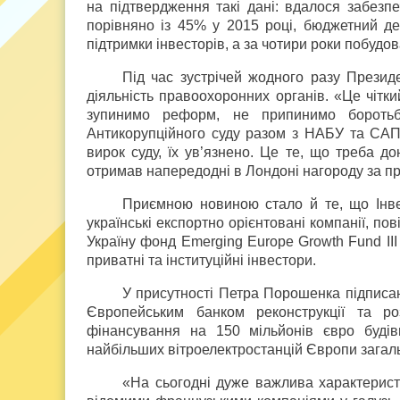
на підтвердження такі дані: вдалося забезп
порівняно із 45% у 2015 році, бюджетний де
підтримки інвесторів, а за чотири роки побудо
Під час зустрічей жодного разу Президе
діяльність правоохоронних органів. «Це чітки
зупинимо реформ, не припинимо бороть
Антикорупційного суду разом з НАБУ та САП
вирок суду, їх ув’язнено. Це те, що треба 
отримав напередодні в Лондоні нагороду за про
Приємною новиною стало й те, що Інвес
українські експортно орієнтовані компанії, по
Україну фонд Emerging Europe Growth Fund III (
приватні та інституційні інвестори.
У присутності Петра Порошенка підписан
Європейським банком реконструкції та р
фінансування на 150 мільйонів євро будівн
найбільших вітроелектростанцій Європи загаль
«На сьогодні дуже важлива характеристи