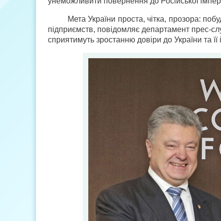
унеможливити повернення до Російської імпері
Мета України проста, чітка, прозора: поб
підприємств, повідомляє департамент прес-слу
сприятимуть зростанню довіри до України та її 