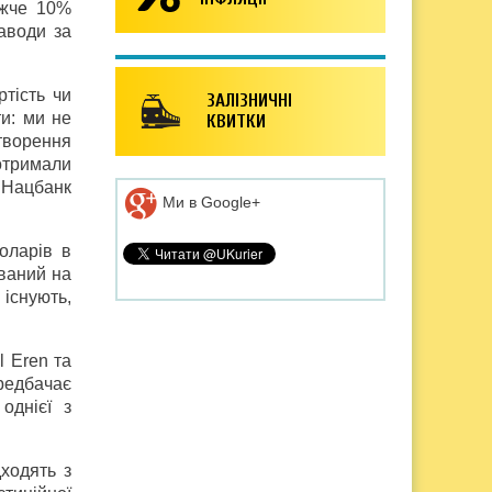
ижче 10%
аводи за
тість чи
ЗАЛІЗНИЧНІ
ти: ми не
КВИТКИ
ворення
отримали
 Нацбанк
Ми в Google+
оларів в
ований на
 існують,
 Eren та
редбачає
однієї з
дходять з