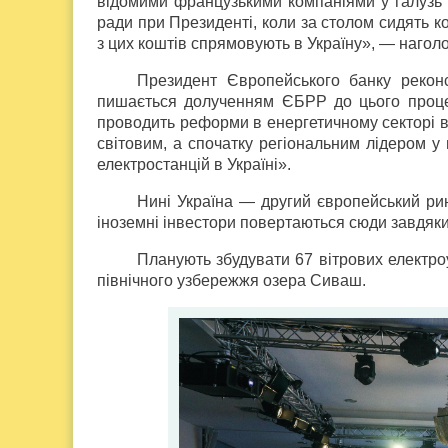
відомими французькими компаніями у галузь в
ради при Президенті, коли за столом сидять ко
з цих коштів спрямовують в Україну», — наго
Президент Європейського банку реконс
пишається долученням ЄБРР до цього процесу
проводить реформи в енергетичному секторі вже
світовим, а спочатку регіональним лідером у 
електростанцій в Україні».
Нині Україна — другий європейський рино
іноземні інвестори повертаються сюди завдяк
Планують збудувати 67 вітрових електро
північного узбережжя озера Сиваш.