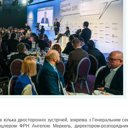
 кілька двосторонніх зустрічей, зокрема з Генеральним с
нцлером ФРН Ангелою Меркель, директором-розпорядн