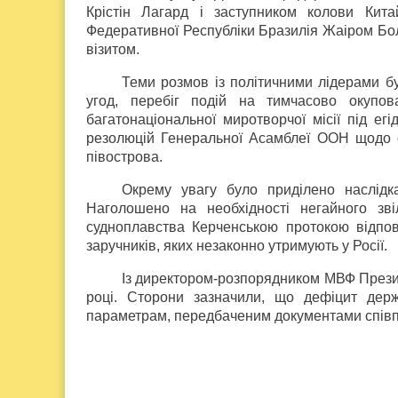
Крістін Лагард і заступником колови Кит
Федеративної Республіки Бразилія Жаіром Бол
візитом.
Теми розмов із політичними лідерами б
угод, перебіг подій на тимчасово окупова
багатонаціональної миротворчої місії під е
резолюцій Генеральної Асамблеї ООН щодо с
півострова.
Окрему увагу було приділено наслідк
Наголошено на необхідності негайного зві
судноплавства Керченською протокою відпов
заручників, яких незаконно утримують у Росії.
Із директором-розпорядником МВФ Презид
році. Сторони зазначили, що дефіцит держ
параметрам, передбаченим документами спів