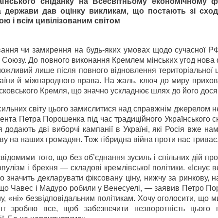
аїнського сніданку на Всесвітньому економічному 
а держави дав оцінку викликам, що постають зі схо
ю і всім цивілізованим світом
авання чи замирення на будь-яких умовах щодо сучасної Р
 Союзу. До повного виконання Кремлем мінських угод нова
ожливий лише після повного відновлення територіальної ц
раїни й міжнародного права. На жаль, ключ до миру прихо
московського Кремля, що значно ускладнює шлях до його дося
и сильних світу цього замислитися над справжнім джерелом 
дента Петра Порошенка під час традиційного Українського с
додають дві виборчі кампанії в Україні, які Росія вже на
иву на наших громадян. Тож гібридна війна проти нас триває
 свідомими того, що без об’єднання зусиль і спільних дій пр
пулізм і брехня — складові кремлівської політики. «Існує 
що значить декларувати фіксовану ціну, нижчу за ринкову, 
 що Чавес і Мадуро робили у Венесуелі, — заявив Петро П
у, «ні» безвідповідальним політикам. Хочу оголосити, що 
т зроблю все, щоб забезпечити незворотність цього п