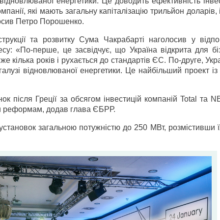
ідновлюваної енергетики. Це доводить ефективність інвес
мпанії, які мають загальну капіталізацію трильйон доларів, 
лосив Петро Порошенко.
трукції та розвитку Сума Чакрабарті наголосив у відпо
: «По-перше, це засвідчує, що Україна відкрита для біз
 кілька років і рухається до стандартів ЄС. По-друге, Укр
галузі відновлюваної енергетики. Це найбільший проект із
к після Греції за обсягом інвестицій компаній Total та N
и реформам, додав глава ЄБРР.
установок загальною потужністю до 250 МВт, розмістивши 