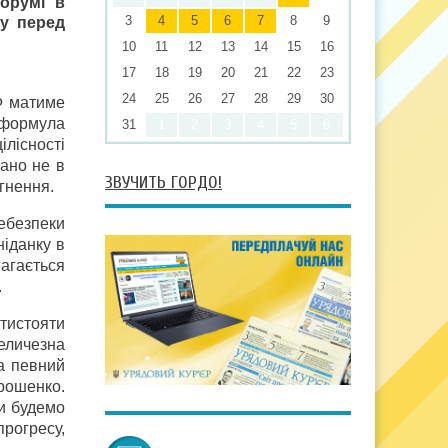
форумі в
3
4
5
6
7
8
9
ду перед
10
11
12
13
14
15
16
17
18
19
20
21
22
23
24
25
26
27
28
29
30
Ф матиме
 формула
31
1
2
3
4
5
6
ілісності
вано не в
ЗВУЧИТЬ ГОРДО!
гнення.
небезпеки
ніданку в
магається
.
отистояти
величезна
на певний
орошенко.
ми будемо
рогресу,