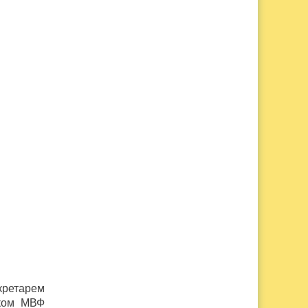
екретарем
иком МВФ