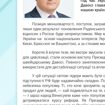
Під час Укр
Давосі глав
нашою країно
Позиція меншовартості, поступок, загр
лише один результат: поновлення Радянського
відносин з Росією буде неприпустимою. Мир м
України на основі національних інтересів Ук
Києві, Брюсселі чи Вашингтоні, а за стінами 
Короткі й влучні тези, які вкотре змусил
для цивілізації, стали основою виступу Прези
швейцарському Давосі. Певного занепокоєння 
використати для дестабілізації ситуації та впл
У цій ситуації світові лідери мають бути
підступності РФ буде надзвичайно складно. По
небезпека популізму. Ті, хто хоче зрозуміти, 
продукт для людей, — хай подивляться на те,
— І зараз народ Венесуели каже «ні» популізм
дотримуватися курсу реформ. Як Президен