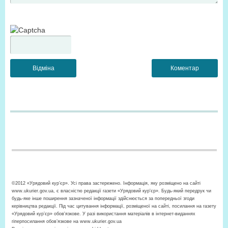
©2012 «Урядовий кур’єр». Усі права застережено. Інформація, яку розміщено на сайті
www.ukurier.gov.ua, є власністю редакції газети «Урядовий кур'єр». Будь-який передрук чи
будь-яке інше поширення зазначеної інформації здійснюється за попередньої згоди
керівництва редакції. Під час цитування інформації, розміщеної на сайті, посилання на газету
«Урядовий кур’єр» обов'язкове. У разі використання матеріалів в інтернет-виданнях
гіперпосилання обов’язкове на www.ukurier.gov.ua