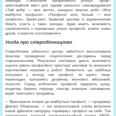
семінари «Технологія професійного успіху», проф?
орієнтаційний квест для лідерів шкільного самоврядування
«Твій вибір — твоє життя», конкурси творчих робіт «Моя
майбутня професія», «Професія моїх батьків — моя
професія», брейн-ринг. Зазвичай школярі із задоволенням
беруть участь у таких заходах. Адже мають можливість
ознайомитися з перевагами різних професій, знайти нових
друзів, з користю поспілкуватися.
Угода про співробітництво
Співробітники обласного центру зайнятості започаткували
практику проведення соціологічних досліджень серед
старшокласників. Результати опитувань дають можливість
оцінити рівень професійної орієнтації школярів та визначити
перспективні напрями у роботі. Виявилося, що найбільш
популярні у молоді такі професії, як юрист, лікар,
перекладач, програміст, дизайнер, економіст, військовий,
психолог. Серед робітничих професій лідирують кухар,
кондитер, бармен, перукар, слюсар, електрик, газозварник,
водій, тракторист, продавець.
— Враховуючи інтерес до майбутньої професії, — продовжує
Дмитро Оборонько, — ми запропонували учням випускних
класів здійснити своєрідну «примірку» професії на себе. Тож
запровадили пілотний профорієнтаційний проект PROF-