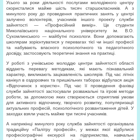
Усього за роки діяльності послугами молодіжного центру
скористалися майже шість тисяч старшокласників. А з
минулого року до проведення практичних занять у центрі
залучено волонтерів, учасників іншого проекту служби
зайнятості — «Професійний вимір». Це студенти
Миколаївського національного університету ім. В.О.
Сухомлинського — майбутні психологи. Вони допомагають
школярам зорієнтуватися у перевагах тієї чи іншої професії
та набувають власного психологічного та педагогічного
досвіду, застосовують теоретичні знання на практиці.
У роботі з учнівською молоддю центри зайнятості області
віддають перевагу методикам, які мають пізнавальний
характер, викликають зацікавленість школярів. Під час літніх
канікул в оздоровчих та пришкільних таборах відбулася акція
«Відпочинок з користю». Під час її проведення фахівці
служби зайнятості застосували розважальні та ігрові методи
роботи, за допомогою яких створюються сприятливі умови
для активного відпочинку, творчого розвитку, популяризації
актуальних професій, психологічного розвантаження дітей. У
заходах взяли участь майже три тисячі учасників.
А наприкінці минулого року служба зайнятості організувала
традиційну «Палітру професій», у межах якої відбулися
професіографічні екскурсії на підприємства, навчальні