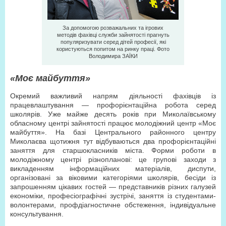
За допомогою розважальних та ігрових
методів фахівці служби зайнятості прагнуть
популяризувати серед дітей професії, які
користуються попитом на ринку праці. Фото
Володимира ЗAЇКИ
«Моє майбуття»
Окремий важливий напрям діяльності фахівців із
працевлаштування — профорієнтаційна робота серед
школярів. Уже майже десять років при Миколаївському
обласному центрі зайнятості працює молодіжний центр «Моє
майбуття». На базі Центрального районного центру
Миколаєва щотижня тут відбуваються два профорієнтаційні
заняття для старшокласників міста. Форми роботи в
молодіжному центрі різнопланові: це групові заходи з
викладенням інформаційних матеріалів, диспути,
організовані за віковими категоріями школярів, бесіди із
запрошенням цікавих гостей — представників різних галузей
економіки, професіографічні зустрічі, заняття із студентами-
волонтерами, профдіагностичне обстеження, індивідуальне
консультування.