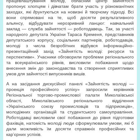
працевлаштування молоді, обласний центр зайнятості
пропонує хлопцям і дівчатам брати участь у різноманітних
заходах, які ∂рунтуються на новизні й творчому підході. Всі
вони спрямовані на те, щоб досягти результативного
альянсу, відбудувати нерозривний ланцюг: навчальний
заклад — служба зайнятості — роботодавець. Так, за участі
народного депутата України Тараса Кременя, представників
депутатського корпусу, соціальних партнерів, роботодавців,
молоді з числа безробітних відбувся інформаційно-
презентаційний захід «Зайнятість молоді: ресурси та
перспективи». Учасники обговорили проблеми регіонального
та всеукраїнського рівнів, висловили побажання щодо
внесення змін до законодавства та створення сприятливих
умов для зайнятості випускників вишів.
А на засідання дискусійної панелі «Зайнятість молоді —
проекція професійного успіху» запросили керівників
Регіональної торгово-промислової палати Миколаївської
області, Миколаївського регіонального відділення
«Українського союзу промисловців та підприємців»,
молодіжних організацій та студентського самоуправління.
Роботодавці висловили свої побажання до рівня підготовки
фахівців, натомість молоді люди сформулювали умови, які б
дали можливість їм досягти справжніх професійних та
кар’єрних успіхів.