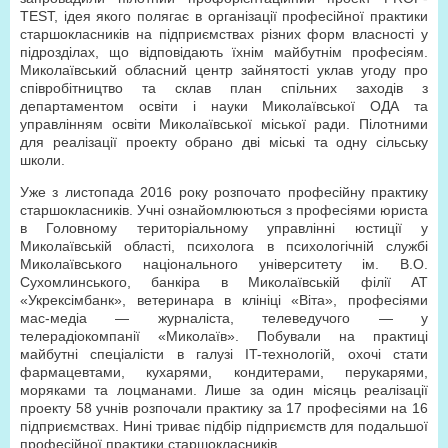
TEST, ідея якого полягає в організації професійної практики
старшокласників на підприємствах різних форм власності у
підрозділах, що відповідають їхнім майбутнім професіям.
Миколаївський обласний центр зайнятості уклав угоду про
співробітництво та склав план спільних заходів з
департаментом освіти і науки Миколаївської ОДА та
управлінням освіти Миколаївської міської ради. Пілотними
для реалізації проекту обрано дві міські та одну сільську
школи.
Уже з листопада 2016 року розпочато професійну практику
старшокласників. Учні ознайомлюються з професіями юриста
в Головному територіальному управлінні юстиції у
Миколаївській області, психолога в психологічній службі
Миколаївського національного університету ім. В.О.
Сухомлинського, банкіра в Миколаївській філії АТ
«Укрексімбанк», ветеринара в клініці «Віта», професіями
мас-медіа — журналіста, телеведучого — у
телерадіокомпанії «Миколаїв». Побували на практиці
майбутні спеціалісти в галузі IT-технологій, охочі стати
фармацевтами, кухарями, кондитерами, перукарями,
моряками та лоцманами. Лише за один місяць реалізації
проекту 58 учнів розпочали практику за 17 професіями на 16
підприємствах. Нині триває підбір підприємств для подальшої
професійної практики старшокласників.