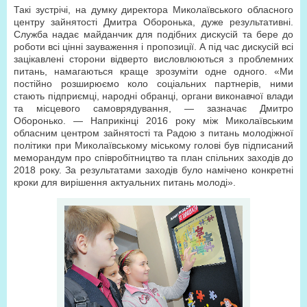
Такі зустрічі, на думку директора Миколаївського обласного
центру зайнятості Дмитра Оборонька, дуже результативні.
Служба надає майданчик для подібних дискусій та бере до
роботи всі цінні зауваження і пропозиції. А під час дискусій всі
зацікавлені сторони відверто висловлюються з проблемних
питань, намагаються краще зрозуміти одне одного. «Ми
постійно розширюємо коло соціальних партнерів, ними
стають підприємці, народні обранці, органи виконавчої влади
та місцевого самоврядування, — зазначає Дмитро
Оборонько. — Наприкінці 2016 року між Миколаївським
обласним центром зайнятості та Радою з питань молодіжної
політики при Миколаївському міському голові був підписаний
меморандум про співробітництво та план спільних заходів до
2018 року. За результатами заходів було намічено конкретні
кроки для вирішення актуальних питань молоді».