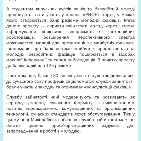
А студентам випускних курсів вишів та безробітній молоді
пропонують взяти участь у проекті «PROFI-старт», у межах
якого створюється банк резюме молодих фахівців. Мета
даного проекту — сприяти зайнятості молоді через широке
інформування керівників підприємств як потенційних
роботодавців, розширення перспективного спектра
можливостей молоді для презентації як майбутніх фахівців.
Інформація про банк резюме майбутніх професіоналів та
молодих безробітних фахівців поширюється в засобах
масової інформації та серед роботодавців. З початку проекту
до банку надійшло 126 резюме.
Протягом року більше 30 тисячі учнів та студентів долучилися
до сучасного світу професій за допомогою служби зайнятості,
брали участь у заходах та отримували консультації фахівців.
Службу зайнятості нині модернізують та розвивають як
сервісну установу сучасного формату, з використанням
новітніх інформаційних, комунікаційних та організаційних
технологій, сучасних стандартів якості обслуговування. Тож у
цьому році Миколаївська обласна служба зайнятості має ще
багато цікавих проф?орієнтаційних задумок для
запровадження в роботі з молоддю.