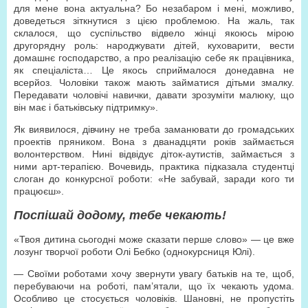
для мене вона актуальна? Бо незабаром і мені, можливо,
доведеться зіткнутися з цією проблемою. На жаль, так
склалося, що суспільство відвело жінці якоюсь мірою
другорядну роль: народжувати дітей, куховарити, вести
домашнє господарство, а про реалізацію себе як працівника,
як спеціаліста… Це якось сприймалося донедавна не
всерйоз. Чоловіки також мають займатися дітьми змалку.
Передавати чоловічі навички, давати зрозуміти малюку, що
він має і батьківську підтримку».
Як виявилося, дівчину не треба заманювати до громадських
проектів пряником. Вона з дванадцяти років займається
волонтерством. Нині відвідує діток-аутистів, займається з
ними арт-терапією. Вочевидь, практика підказала студентці
слоган до конкурсної роботи: «Не забувай, заради кого ти
працюєш».
Поспішай додому, тебе чекають!
«Твоя дитина сьогодні може сказати перше слово» — це вже
лозунг творчої роботи Олі Бебко (однокурсниця Юлі).
— Своїми роботами хочу звернути увагу батьків на те, щоб,
перебуваючи на роботі, пам’ятали, що їх чекають удома.
Особливо це стосується чоловіків. Шановні, не пропустіть