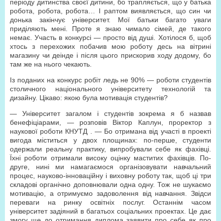
періоду дитинства своєї дитини, бо трапляється, що у батька
робота, робота, робота… І раптом виявляється, що син чи
донька закінчує університет. Мої батьки багато уваги
приділяють мені. Проте я знаю чимало сімей, де такого
немає. Участь в конкурсі — просто від душі. Хотілося б, щоб
хтось з перехожих побачив мою роботу десь на вітрині
магазину чи деінде і після цього прискорив ходу додому, бо
там же на нього чекають.
Із поданих на конкурс робіт ледь не 90% — роботи студентів
столичного національного університету технологій та
дизайну. Цікаво: якою була мотивація студентів?
— Університет загалом і студентів зокрема я б назвав
бенефіціарами, — розповів Віктор Каплун, проректор з
наукової роботи КНУТД . — Бо отримана від участі в проекті
вигода міститься у двох площинах: по-перше, студенти
одержали реальну практику, випробували себе як фахівці.
Їхні роботи отримали високу оцінку маститих фахівців. По-
друге, нині ми намагаємося організовувати навчальний
процес, науково-інноваційну і виховну роботу так, щоб ці три
складові органічно доповнювали одна одну. Тож не шукаємо
мотивацію, а отримуємо задоволення від навчання. Звідси
переваги на ринку освітніх послуг. Останнім часом
університет задіяний в багатьох соціальних проектах. Це дає
змогу ще до отримання диплома заявити про себе як про