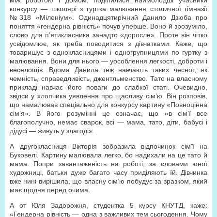
між роботою і домом, поділилися наймолодші учасники
конкурсу — школярі з гуртка малювання столичної гімназії
№318 «Міленіум». Одинадцятирічний Данило Дзюба про
поняття «гендерна рівність» почув уперше. Воно й зрозуміло,
слово для п’ятикласника занадто «доросле». Проте він чітко
усвідомлює, як треба поводитися з дівчатками. Каже, що
товаришує з однокласницями і одногрупницями по гуртку з
малювання. Вони для нього — уособлення легкості, доброти і
веселощів. Вдома Данила теж навчають таких чеснот, як
чемність, справедливість, джентльменство. Тато на власному
прикладі навчає його поваги до слабкої статі. Очевидно,
звідси у хлопчика уявлення про щасливу сім’ю. Він розповів,
що намалював спеціально для конкурсу картину «Повноцінна
сім’я». В його розумінні це означає, що «в сім’ї все
благополучно, немає сварок, всі — мама, тато, діти, бабусі і
дідусі — живуть у злагоді».
А другокласниця Вікторія зобразила відпочинок сім’ї на
Буковелі. Картину малювала легко, бо надихали на це тато й
мама. Попри завантаженість на роботі, за словами юної
художниці, батьки дуже багато часу приділяють їй. Дівчинка
вже нині вирішила, що власну сім’ю побудує за зразком, який
має щодня перед очима.
А от Юля Задорожня, студентка 5 курсу КНУТД, каже:
«Гендерна рівність — одна з важливих тем сьогодення. Чому