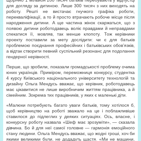
Щорічно 1 мільйон 200 тисяч батьків перебувають у відпустці
для догляду за дитиною. Лише 300 тисяч з них виходять на
роботу. Решті не вистачає гнучкого графіка роботи,
перекваліфікації, а то й просто втрачають робоче місце після
народження дитини. А ще частина жінок скаржаться, що з
появою дитини роботодавець воліє правдами й неправдами
спекатися її, мовляв, так менше клопоту. Тож керівники
проекту поставили за мету дослідити: чи є для батьків
проблемою поєднання професійних і батьківських обов’язків,
а відтак створити певний суспільний резонанс для подолання
гендерної нерівності.
Перше, що зробили, показали громадськості проблему очима
юних українців. Приміром, переможниця конкурсу, студентка
4 курсу Київського національного університету технологій та
дизайну Ольга Мендусь вважає, що керівник, роботодавець
має цікавитися не лише виробничим життям працівника, а й
сімейним. Зокрема тих працівників, у яких є маленькі діти.
«Малюки потребують багато уваги батьків, тому хотілося б,
щоб керівництво на роботі зважало на це і поблажливіше
ставилося до підлеглих у деяких ситуаціях. Ось, власне, і
конкурсну роботу назвала «Шеф має зрозуміти», — сказала
дівчина. Бо й для неї самої головне — гармонія емоційного
стану людини. Ольга Мендусь вважає, що жодні гроші, хоч би
якими великими були, не додадуть щастя. «Ми не машини,