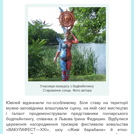
Учасниця конкурсу з бодіпейнтингу
Старовинне сонце. Фото автора
Ювілей відзначили по-особливому. Біля ставу на території
музею-заповідника влаштували сцену, на якій свої мистецтво
і талант продемонстрували представники гончарського
бодіпейнтингу, співачка зі Львова Ірина Федишин. Відбулися
церемонія нагородження призерів фестивалю ковальства
«ВАКУЛАФЕСТ—XXI», шоу «Живі барабани» й етно-