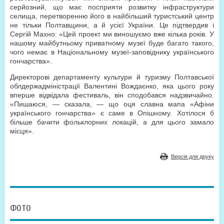
серйозний, що має посприяти розвитку інфраструктури
селища, перетворенню його в найбільший туристський центр
не тільки Полтавщини, а й усієї України. Це підтвердив і
Сергій Махно: «Цей проект ми виношуємо вже кілька років. У
нашому майбутньому приватному музеї буде багато такого,
чого немає в Національному музеї-заповіднику українського
гончарства».
Директорові департаменту культури й туризму Полтавської
облдержадміністрації Валентині Вождаєнко, яка цього року
вперше відвідала фестиваль, він сподобався надзвичайно.
«Пишаюся, — сказала, — що оця славна мапа «Афіни
українського гончарства» є саме в Опішному. Хотілося б
більше бачити фольклорних локацій, а для цього замало
місця».
Версія для друку
ФОТО