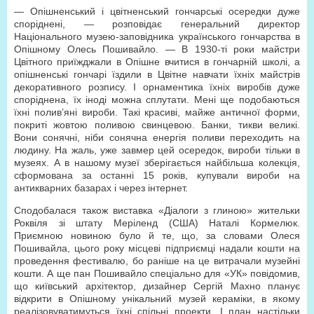
— Опішненський і цвітненський гончарські осередки дуже
споріднені, — розповідає генеральний директор
Національного музею-заповідника українського гончарства в
Опішному Олесь Пошивайло. — В 1930-ті роки майстри
Цвітного приїжджали в Опішне вчитися в гончарній школі, а
опішненські гончарі їздили в Цвітне навчати їхніх майстрів
декоративного розпису. І орнаментика їхніх виробів дуже
споріднена, їх іноді можна сплутати. Мені ще подобаються
їхні полив’яні вироби. Такі красиві, майже античної форми,
покриті жовтою поливою свинцевою. Банки, тикви великі.
Вони сонячні, ніби сонячна енергія поливи переходить на
людину. На жаль, уже завмер цей осередок, вироби тільки в
музеях. А в нашому музеї зберігається найбільша колекція,
сформована за останні 15 років, купували вироби на
антикварних базарах і через інтернет.
Сподобалася також виставка «Діалоги з глиною» жительки
Роквіля зі штату Меріленд (США) Наталі Кормелюк.
Приємною новиною було й те, що, за словами Олеся
Пошивайла, цього року місцеві підприємці надали кошти на
проведення фестивалю, бо раніше на це витрачали музейні
кошти. А ще пан Пошивайло спеціально для «УК» повідомив,
що київський архітектор, дизайнер Сергій Махно планує
відкрити в Опішному унікальний музей кераміки, в якому
реалізовуватимуться їхні спільні проекти. І план настільки