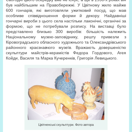
був найбільшим на Правобережжі. У Цвітному жило майже
600 гончарів, які виготовляли ужитковий посуд, що мав
особливе співвідношення форми й декору. Найдавніші
гончарні вироби з цього села настільки лаконічні, органічні за
формою, що не потребували розпису. На виставці було
представлено близько 300 виробів: більшість належить
Національному музею-заповіднику, решту привезли з
Кіровоградського обласного художнього та Олександрівського
районного краєзнавчого музеїв. Вражають довершеністю
скульптури майстрів-керамістів Федора Гордового, Агея
Койди, Василя та Марка Кучеренків, Григорія Левицького.
Цвітненські скульптури. Фото автора