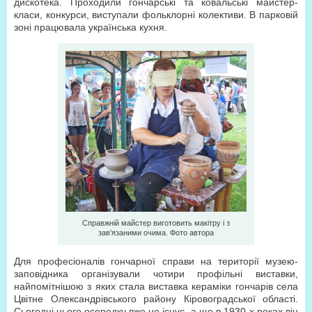
дискотека. Проходили гончарські та ковальські майстер-
класи, конкурси, виступали фольклорні колективи. В парковій
зоні працювала українська кухня.
Справжній майстер виготовить макітру і з
зав’язаними очима. Фото автора
Для професіоналів гончарної справи на території музею-
заповідника організували чотири профільні виставки,
найпомітнішою з яких стала виставка кераміки гончарів села
Цвітне Олександрівського району Кіровоградської області.
Сьогодні цього осередку вже не існує, а ще в 1930-х роках він