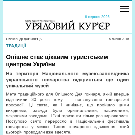
8 серпня 2026
Олександр ДАНИЛЕЦЬ
5 липня 2018
ТРАДИЦІЇ
Опішне стає цікавим туристським
центром України
На території Національного музею-заповідника
українського гончарства відкриється ще один
унікальний музей
Мета традиційного для Опішного Дня гончаря, який вперше
відзначили 30 років тому, — пошанування гончарської
професії. Ці свята, як і нинішнє, що пройшло цими
вихідними, завжди були оригінальними, насиченими,
яскравими заходами. І їхні горизонти тільки розширювалися.
Поступово свято переросло в Національний фестиваль
гончарства у межах Тижня гончарного здвиження, який
цьогоріч проводили вже вдесяте.