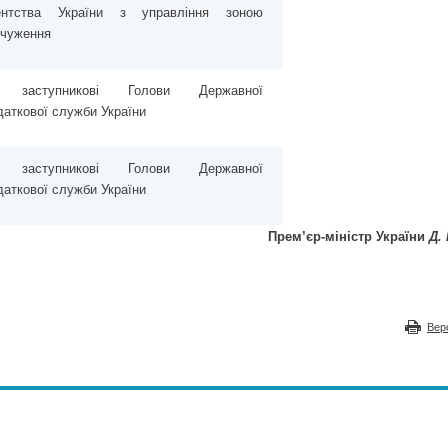
ентства України з управління зоною
дчуження
заступникові Голови Державної
даткової служби України
заступникові Голови Державної
даткової служби України
Прем’єр-міністр України
Д.
Вер