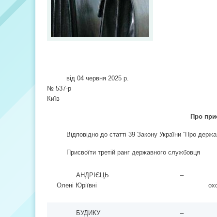
від 04 червня 2025 р.
№ 537-р
Київ
Про при
Відповідно до статті 39 Закону України “Про держ
Присвоїти третій ранг державного службовця
АНДРІЄЦЬ
–
Олені Юріївні
ох
БУДИКУ
–