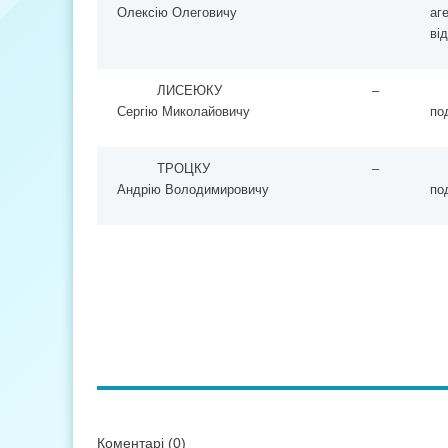
Олексію Олеговичу
аг
ві
ЛИСЕЮКУ
–
Сергію Миколайовичу
по
ТРОЦКУ
–
Андрію Володимировичу
по
Коментарі (0)