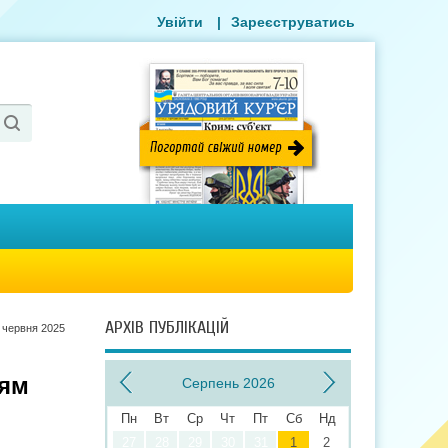
Увійти
|
Зареєструватись
АРХІВ ПУБЛІКАЦІЙ
 червня 2025
цям
Серпень 2026
Пн
Вт
Ср
Чт
Пт
Сб
Нд
27
28
29
30
31
1
2