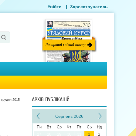
Увійти
|
Зареєструватись
АРХІВ ПУБЛІКАЦІЙ
 грудня 2015
Серпень 2026
Пн
Вт
Ср
Чт
Пт
Сб
Нд
27
28
29
30
31
1
2