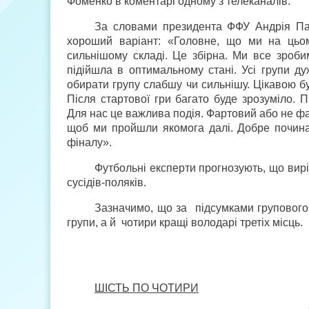
Фоменко в коментарі одному з телеканалів.
За словами президента ФФУ Андрія Пав
хороший варіант: «Головне, що ми на цьо
сильнішому складі. Це збірна. Ми все зроб
підійшла в оптимальному стані. Усі групи дуж
обирати групу слабшу чи сильнішу. Цікавою бу
Після стартової гри багато буде зрозуміло. П
Для нас це важлива подія. Фартовий або не фа
щоб ми пройшли якомога далі. Добре почин
фіналу».
Футбольні експерти прогнозують, що вир
сусідів-поляків.
Зазначимо, що за підсумками групового
групи, а й чотири кращі володарі третіх місць.
ШІСТЬ ПО ЧОТИРИ