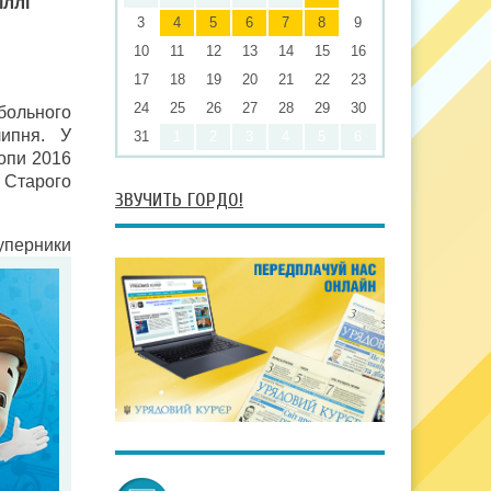
іллі
3
4
5
6
7
8
9
10
11
12
13
14
15
16
17
18
19
20
21
22
23
24
25
26
27
28
29
30
больного
липня. У
31
1
2
3
4
5
6
ропи 2016
и Старого
ЗВУЧИТЬ ГОРДО!
суперники