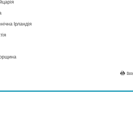
йцарія
а
нічна Ірландія
тія
Угорщина
Вер