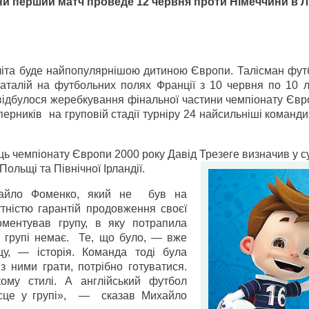
ни перший матч проведе 12 червня проти Німеччини в Л
літа буде найпопулярнішою дитиною Європи. Талісман фут
аталій на футбольних полях Франції з 10 червня по 10 
а відбулося жеребкування фінальної частини чемпіонату Єв
уперників на груповій стадії турніру 24 найсильніші команд
ць чемпіонату Європи 2000 року Давід Трезеге визначив у 
ольщі та Північної Ірландії.
ихайло Фоменко, який не був на
тністю гарантій продовження своєї
оментував групу, в яку потрапила
й групі немає. Те, що було, — вже
у, — історія. Команда тоді була
 ними грати, потрібно готуватися.
ому стилі. А англійський футбол
ісце у групі», — сказав Михайло