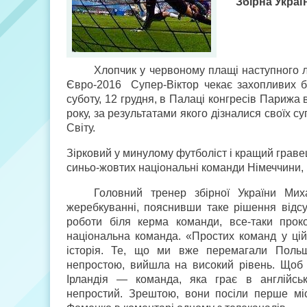
Збірна Украї
Хлопчик у червоному плащі наступного 
Євро-2016 Супер-Віктор чекає захопливих б
суботу, 12 грудня, в Палаці конгресів Париж
року, за результатами якого дізналися своїх с
Світу.
Зірковий у минулому футболіст і кращий граве
синьо-жовтих національні команди Німеччини, П
Головний тренер збірної України М
жеребкуванні, пояснивши таке рішення відсу
роботи біля керма команди, все-таки прок
національна команда. «Простих команд у ці
історія. Те, що ми вже перемагали Польщ
непростою, вийшла на високий рівень. Щоб з
Ірландія — команда, яка грає в англійськ
непростий. Зрештою, вони посіли перше м