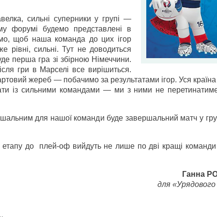
елка, сильні суперники у групі —
му форумі будемо представлені в
имо, щоб наша команда до цих ігор
е рівні, сильні. Тут не доводиться
де перша гра зі збірною Німеччини.
ісля гри в Марселі все вирішиться.
ртовий жереб — побачимо за результатами ігор. Уся країна 
ати із сильними командами — ми з ними не перетинатим
ішальним для нашої команди буде завершальний матч у гру
 етапу до плей-оф вийдуть не лише по дві кращі команди 
Ганна 
для «Урядового 