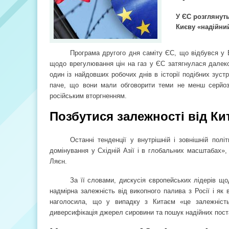
У ЄС розглянуть
Києву «надійни
Програма другого дня саміту ЄС, що відбувся у Б
щодо врегулювання цін на газ у ЄС затягнулася далеко
один із найдовших робочих днів в історії подібних зуст
паче, що вони мали обговорити теми не менш серйозні
російським вторгненням.
Позбутися залежності від К
Останні тенденції у внутрішній і зовнішній пол
домінування у Східній Азії і в глобальних масштабах»
Ляєн.
За її словами, дискусія європейських лідерів щ
надмірна залежність від викопного палива з Росії і як
наголосила, що у випадку з Китаєм «це залежність
диверсифікація джерел сировини та пошук надійних пост