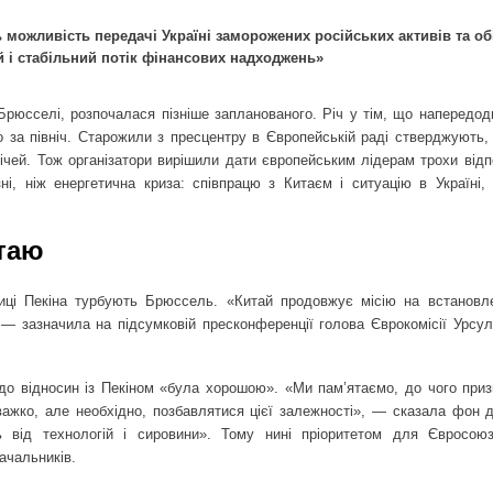
 можливість передачі Україні заморожених російських активів та о
й і стабільний потік фінансових надходжень»
рюсселі, розпочалася пізніше запланованого. Річ у тім, що напередодн
 за північ. Старожили з пресцентру в Європейській раді стверджують,
річей. Тож організатори вирішили дати європейським лідерам трохи від
, ніж енергетична криза: співпрацю з Китаєм і ситуацію в Україні,
итаю
ітиці Пекіна турбують Брюссель. «Китай продовжує місію на встановл
, — зазначила на підсумковій пресконференції голова Єврокомісії Урсу
одо відносин із Пекіном «була хорошою». «Ми пам’ятаємо, до чого при
 важко, але необхідно, позбавлятися цієї залежності», — сказала фон д
 від технологій і сировини». Тому нині пріоритетом для Євросою
ачальників.