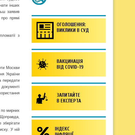
нати інших
ньш заявив
 про прямі
ОГОЛОШЕННЯ:
ВИКЛИКИ В СУД
пломатії з
ВАКЦИНАЦІЯ
ВІД COVID-19
оти Москви
ня України
а передати
 документі
користання
ЗАПИТАЙТЕ
В ЕКСПЕРТА
ї по мирних
 Щоправда,
 зберігати
ІНДЕКС
иску. У ній
ІНФЛЯЦІЇ