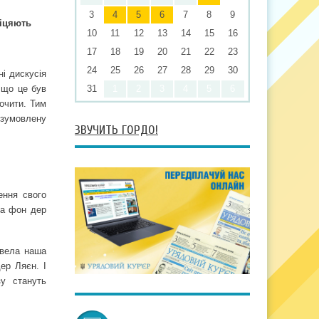
3
4
5
6
7
8
9
біцяють
10
11
12
13
14
15
16
17
18
19
20
21
22
23
24
25
26
27
28
29
30
і дискусія
 що це був
31
1
2
3
4
5
6
почити. Тим
 зумовлену
ЗВУЧИТЬ ГОРДО!
ення свого
ла фон дер
звела наша
ер Ляєн. І
зу стануть