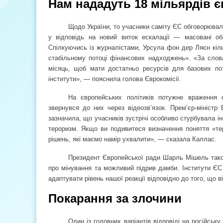
Нам нададуть 18 мільярдів 
Щодо України, то учасники саміту ЄС обговорювал
у відповідь на новий виток ескалації — масовані об
Спілкуючись із журналістами, Урсула фон дер Ляєн кіл
стабільному потоці фінансових надходжень». «За слова
місяць, щоб мати достатньо ресурсів для базових по
інститути», — пояснила голова Єврокомісії.
На європейських політиків потужне враження 
звернувся до них через відеозв’язок. Прем’єр-міністр
зазначила, що учасників зустрічі особливо стурбувала і
тероризм. Якщо ви подивитеся визначення поняття «тер
рішень, які маємо намір ухвалити», — сказала Каллас.
Президент Європейської ради Шарль Мішель також
про мінування та можливий підрив дамби. Інститути ЄС
адаптувати рівень нашої реакції відповідно до того, що 
Покарання за злочини
Один із головних варіантів відповіді на російсь