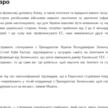
євро
и фінансову допомогу Києву, а також політичні та юридичні важелі тиск
стріли російськими військами мирного населення та критичної інфра
ька разів наголошувала, що для України важливо бути впевненою «у на
ми української сторони, Києву потрібно приблизно від 3 до 4 мільярд
треб. І цю суму має профінансувати ЄС, наші американські друзі та
справило спілкування з Президентом України Володимиром Зеленсь
 Естонії Кайя Каллас, відповідаючи у кулуарах саміту на запитання жу
нформація від Зеленського, що росія замінувала дамбу Каховської ГЕС.
оризм», то це саме він. Це робиться, щоб змусити нас боятися та ст
 під час пресконференції підтвердив, що в Євросоюзі стурбовані пов
 «перебувають у тісній координації з Президентом Зеленським, щоб си
відбувається на місцях», заявив Мішель.
ку агресію — створення спеціального трибуналу, який дасть змогу розпо