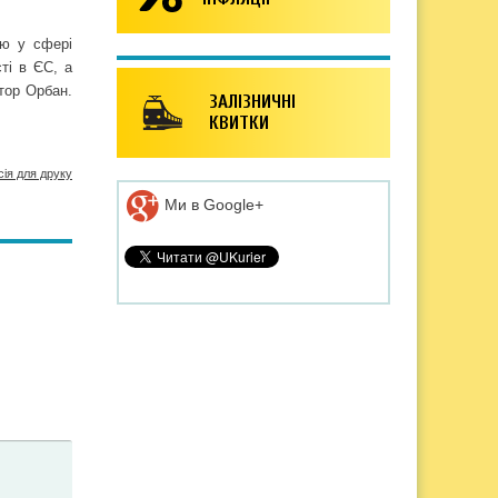
цю у сфері
ті в ЄС, а
тор Орбан.
ЗАЛІЗНИЧНІ
КВИТКИ
сія для друку
Ми в Google+