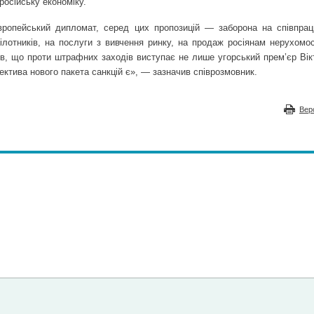
російську економіку.
вропейський дипломат, серед цих пропозицій — заборона на співпра
пілотників, на послуги з вивчення ринку, на продаж росіянам нерухомос
ив, що проти штрафних заходів виступає не лише угорський прем’єр Вік
ектива нового пакета санкцій є», — зазначив співрозмовник.
Вер