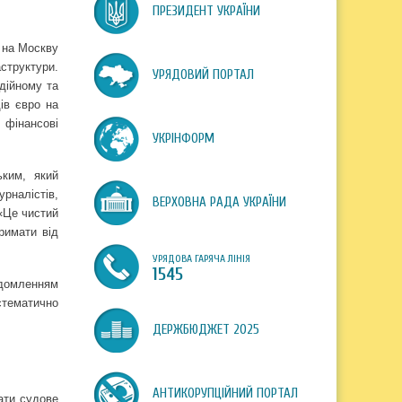
ПРЕЗИДЕНТ УКРАЇНИ
у на Москву
структури.
УРЯДОВИЙ ПОРТАЛ
дійному та
ів євро на
 фінансові
УКРІНФОРМ
ким, який
рналістів,
ВЕРХОВНА РАДА УКРАЇНИ
 «Це чистий
римати від
УРЯДОВА ГАРЯЧА ЛІНІЯ
1545
ідомленням
стематично
ДЕРЖБЮДЖЕТ 2025
АНТИКОРУПЦІЙНИЙ ПОРТАЛ
чати судове