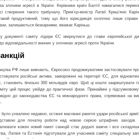
а злочини агресії в Україні. Керівники країн Балтії намагалися переко
 створення такого трибуналу. Прем’єр-міністр Латвії Криш’яніс Карі
такий продуктивний, тому що його юрисдикція охоплює лише справи
акази, залишаються безкарними, вважає Каріньш.
у документі саміту лідери ЄС звернулися до глави європейської ди
до відповідальності винних у злочинах агресії проти України.
санкцій
вництва РФ лише вивчають, Євросоюз продовжуватиме застосовувати пр
стовувати російські активи, заморожені на території ЄС, для відновлен
с, становить близько 300 мільярдів євро. Щоб ці кошти заарештувати т
саміту цей процес увійде до практичної фази. Принаймні у підсумковому
повідно до законодавства ЄС та міжнародного права, спрямовані на ви
.
 було ухвалено недавно, останні масовані ракетні удари російської армі
ідставою для початку роботи над новою серією штрафних заходів.
лювати кожен новий пакет санкцій стає дедалі важче і все складніше
ва, Латвія та Естонія підготували для учасників саміту спеціальну зап