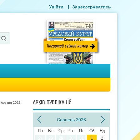
Увійти
|
Зареєструватись
АРХІВ ПУБЛІКАЦІЙ
 жовтня 2022
Серпень 2026
Пн
Вт
Ср
Чт
Пт
Сб
Нд
27
28
29
30
31
1
2