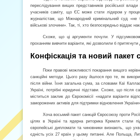
переслідування вищих представників російської влади з
учасників саміту, що ЄС може стати лідером у процесі
журналістам, що Міжнародний кримінальний суд «не 
військові злочини». Так, ті, хто безпосередньо віддає н
Схоже, що ці аргументи почули. У підсумковом
проханням вивчити варіанти, які дозволили б притягнути 
Конфіскація та новий пакет 
Поки правові можливості покарання вищого кері
санкційні методи. Цього разу йшлося про те, як викори
після війни. Їхня загальна сума, за словами Каї Калла
Україні, потрібні юридичні підстави. Схоже, що після 
міститься заклик до Єврокомісії «надати варіанти від
заморожених активів для підтримки відновлення України»
Хоча восьмий пакет санкцій Євросоюзу проти Росії
цілях в Україні та ядерна риторика Кремля стали п
європейські дипломати та чиновники визнають, що ухва
єдність усіх 27 країн у цьому питанні. Але Польща, Лит