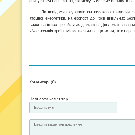
описуються нові санкції, які можуть болюче вплинути на 
Як повідомив журналістам високопоставлений є
атомної енергетики, на експорт до Росії цивільних без
також на імпорт російських діамантів. Дипломат зазнач
«Але позиція країн змінюється чи не щотижня, тож персп
Коментарі (0)
Написати коментар