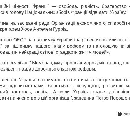
йні цінності Франції — свобода, рівність, братерство
ив голову Національних зборів Франції відвідати Україну.
ив на засіданні ради Організації економічного співробіт
секретарем Хосе Анхелем Гурріа.
ленам ОЕСР за підтримку України і за рішення посилити сп
Р за підтримку нашого плану реформ та наголошую на ві
ровадити найкращі світові стандарти життя людей».
План реалізації Меморандуму про взаєморозуміння щодо п
Президент назвав дорожньою картою реформ.
авленість України в отриманні експертизи за конкретними 
ми підприємствами, боротьба з корупцією, розвиток м
овий контроль, освіта. А коли Україна стане успішніш
ти на членство в цій організації, запевнив Петро Пороше
Вер