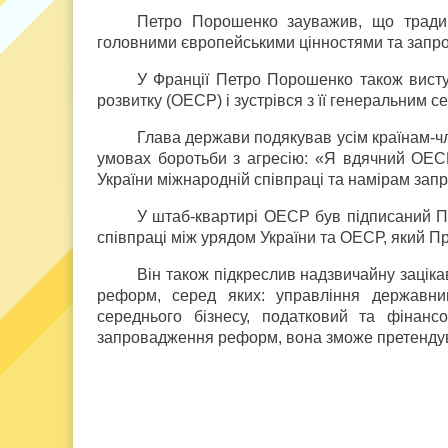
Петро Порошенко зауважив, що традиці
головними європейськими цінностями та запрос
У Франції Петро Порошенко також виступ
розвитку (ОЕСР) і зустрівся з її генеральним 
Глава держави подякував усім країнам-ч
умовах боротьби з агресію: «Я вдячний ОЕС
України міжнародній співпраці та намірам зап
У штаб-квартирі ОЕСР був підписаний 
співпраці між урядом України та ОЕСР, який 
Він також підкреслив надзвичайну зацік
реформ, серед яких: управління державни
середнього бізнесу, податковий та фінанс
запровадження реформ, вона зможе претендува