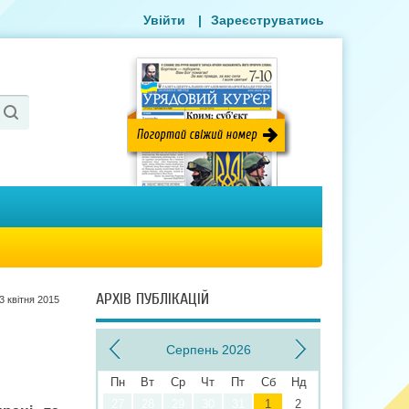
Увійти
|
Зареєструватись
АРХІВ ПУБЛІКАЦІЙ
3 квiтня 2015
Серпень 2026
Пн
Вт
Ср
Чт
Пт
Сб
Нд
27
28
29
30
31
1
2