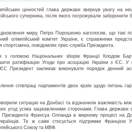
імпійських цінностей глава держави звернув увагу на не
ійського суперника, після якого погрожували заборонити 
ідновлення миру, Петро Порошенко наголосив, що такі пос
ний олімпійський комітет України, є справжніми предст
ня спортсмена, повідомляє прес-служба Президента.
я з головою Національних зборів Франції Клодом Бар
ти ратифікацію Угоди про асоціацію України з ЄС. У к
 ЄС Президент закликав виконувати порядок денний асо
лення співпраці парламентів двох країн щодо питань гарм
ворили ситуацію на Донбасі та відзначили важливість між
ьких угод усіма зацікавленими сторонами. Глава держави 
о Президента Франсуа Олланда в мирному процесі на До
українців. Те ж саме стосується підтримки Францією У
опейського Союзу та МВФ.