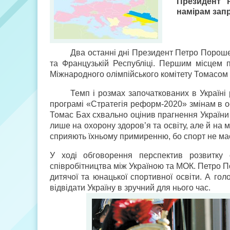
Президент н
намірам зап
Два останні дні Президент Петро Пороше
та Французькій Республіці. Першим місцем п
Міжнародного олімпійського комітету Томасом
Темп і розмах започаткованих в Україні
програмі «Стратегія реформ-2020» змінам в осв
Томас Бах схвально оцінив прагнення України 
лише на охорону здоров’я та освіту, але й на 
сприяють їхньому примиренню, бо спорт не має 
У ході обговорення перспектив розвитку 
співробітництва між Україною та МОК. Петро 
дитячої та юнацької спортивної освіти. А г
відвідати Україну в зручний для нього час.