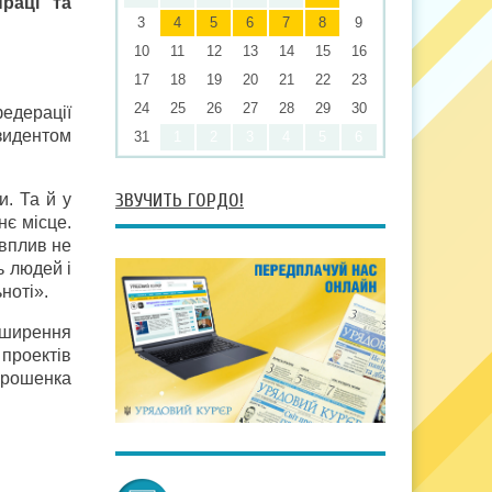
раці та
3
4
5
6
7
8
9
10
11
12
13
14
15
16
17
18
19
20
21
22
23
24
25
26
27
28
29
30
едерації
зидентом
31
1
2
3
4
5
6
ЗВУЧИТЬ ГОРДО!
. Та й у
нє місце.
 вплив не
ь людей і
ноті».
зширення
 проектів
орошенка