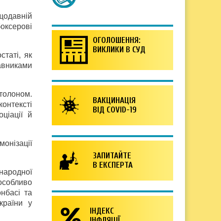
щодавній
боксерові
ОГОЛОШЕННЯ:
ВИКЛИКИ В СУД
таті, як
авниками
толоном.
ВАКЦИНАЦІЯ
онтексті
ВІД COVID-19
ціації й
онізації
ЗАПИТАЙТЕ
В ЕКСПЕРТА
народної
особливо
нбасі та
країни у
ІНДЕКС
ІНФЛЯЦІЇ