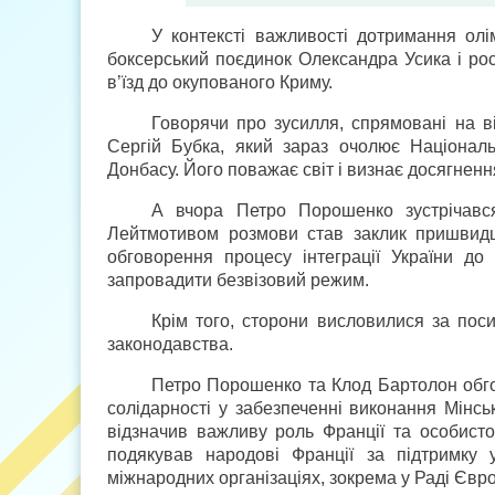
У контексті важливості дотримання ол
боксерський поєдинок Олександра Усика і рос
в’їзд до окупованого Криму.
Говорячи про зусилля, спрямовані на в
Сергій Бубка, який зараз очолює Національ
Донбасу. Його поважає світ і визнає досягнен
А вчора Петро Порошенко зустрічавс
Лейтмотивом розмови став заклик пришвидши
обговорення процесу інтеграції України до
запровадити безвізовий режим.
Крім того, сторони висловилися за поси
законодавства.
Петро Порошенко та Клод Бартолон обго
солідарності у забезпеченні виконання Мінс
відзначив важливу роль Франції та особист
подякував народові Франції за підтримку 
міжнародних організаціях, зокрема у Раді Євр