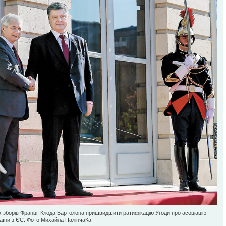
 зборів Франції Клода Бартолона пришвидшити ратифікацію Угоди про асоціацію
аїни з ЄС. Фото Михайла ПалінчаКа