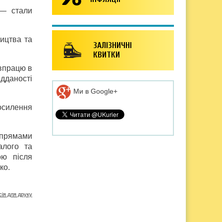
 — стали
ництва та
ЗАЛІЗНИЧНІ
КВИТКИ
івпрацю в
дданості
Ми в Google+
осилення
напрямами
алого та
ою після
нко.
сія для друку