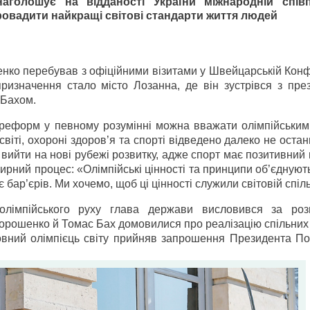
аголошує на відданості України міжнародній співп
ровадити найкращі світові стандарти життя людей
нко перебував з офіційними візитами у Швейцарській Конф
ризначення стало місто Лозанна, де він зустрівся з пре
 Бахом.
 реформ у певному розумінні можна вважати олімпійськими
іті, охороні здоров’я та спорті відведено далеко не остан
вийти на нові рубежі розвитку, адже спорт має позитивний
мирний процес: «Олімпійські цінності та принципи об’єднуют
бар’єрів. Ми хочемо, щоб ці цінності служили світовій спіль
олімпійського руху глава держави висловився за ро
Порошенко й Томас Бах домовилися про реалізацію спільних
оловний олімпієць світу прийняв запрошення Президента П