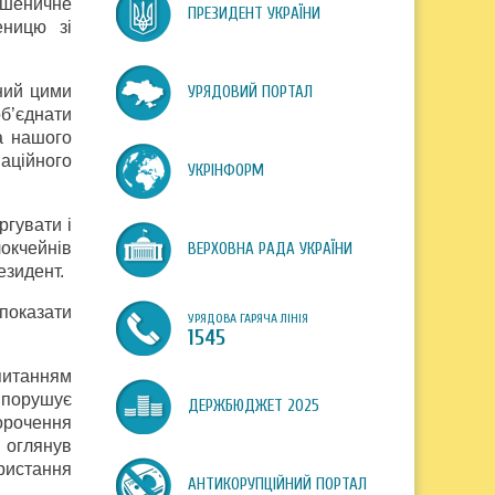
 пшеничне
ПРЕЗИДЕНТ УКРАЇНИ
еницю зі
ний цими
УРЯДОВИЙ ПОРТАЛ
об’єднати
а нашого
аційного
УКРІНФОРМ
ргувати і
локчейнів
ВЕРХОВНА РАДА УКРАЇНИ
езидент.
показати
УРЯДОВА ГАРЯЧА ЛІНІЯ
1545
питанням
 порушує
ДЕРЖБЮДЖЕТ 2025
орочення
т оглянув
ристання
АНТИКОРУПЦІЙНИЙ ПОРТАЛ