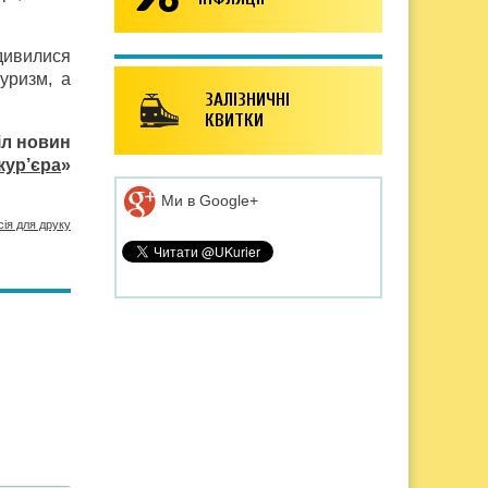
дивилися
уризм, а
ЗАЛІЗНИЧНІ
КВИТКИ
іл новин
кур’єра
»
Ми в Google+
сія для друку