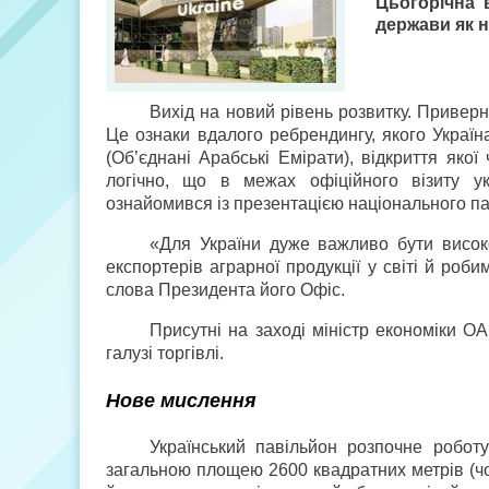
Цьогорічна 
держави як н
Вихід на новий рівень розвитку. Приверн
Це ознаки вдалого ребрендингу, якого Україна 
(Об’єднані Арабські Емірати), відкриття як
логічно, що в межах офіційного візиту у
ознайомився із презентацією національного пав
«Для України дуже важливо бути висок
експортерів аграрної продукції у світі й роб
слова Президента його Офіс.
Присутні на заході міністр економіки ОА
галузі торгівлі.
Нове мислення
Український павільйон розпочне робот
загальною площею 2600 квадратних метрів (чо