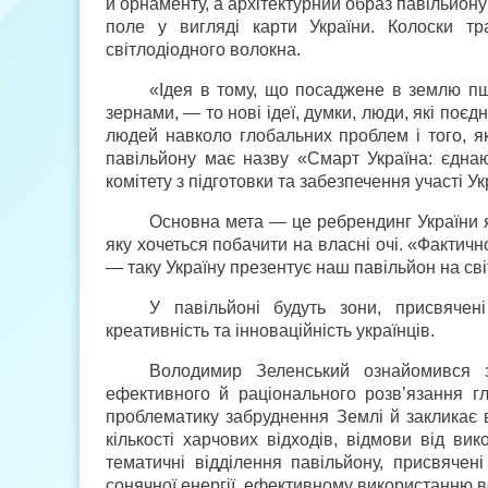
й орнаменту, а архітектурний образ павільйону
поле у вигляді карти України. Колоски т
світлодіодного волокна.
«Ідея в тому, що посаджене в землю п
зернами, — то нові ідеї, думки, люди, які поє
людей навколо глобальних проблем і того, я
павільйону має назву «Смарт Україна: єднаю
комітету з підготовки та забезпечення участі 
Основна мета — це ребрендинг України як
яку хочеться побачити на власні очі. «Фактичн
— таку Україну презентує наш павільйон на св
У павільйоні будуть зони, присвячен
креативність та інноваційність українців.
Володимир Зеленський ознайомився з 
ефективного й раціонального розв’язання г
проблематику забруднення Землі й закликає 
кількості харчових відходів, відмови від ви
тематичні відділення павільйону, присвячені
сонячної енергії, ефективному використанню в