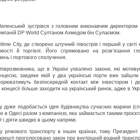
Зеленський зустрівся з головним виконавчим директором 
компаній DP World Султаном Ахмедом бін Сулаємом.
itime City, де створено штучний півострів і перший у світі 
овості й торгівлі. Його спрямовано на розв’язання гл
ень і портового сполучення.
іврозмовника, що в Україні ухвалено закони, які мотиву
онцесію, завдяки якій у два українські порти вже зайшли
творюватимуть безпосередній контакт між інвестором і д
онцесії більше заходити на український ринок, адже в Укр
 дуже подобається ідея будівництва сучасних марини (сп
елю в Одесі разом з компанією, яка займається такими проєкт
 і діяти швидко в цьому напрямі.
у річкового транспорту в інших країнах, тому Президент 
арешті проголосовано закон про внутрішній водний транспо