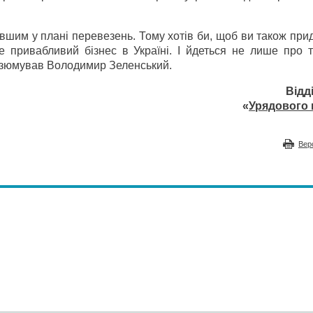
шим у плані перевезень. Тому хотів би, щоб ви також при
е привабливий бізнес в Україні. І йдеться не лише про т
езюмував Володимир Зеленський.
Відд
«
Урядового 
Вер