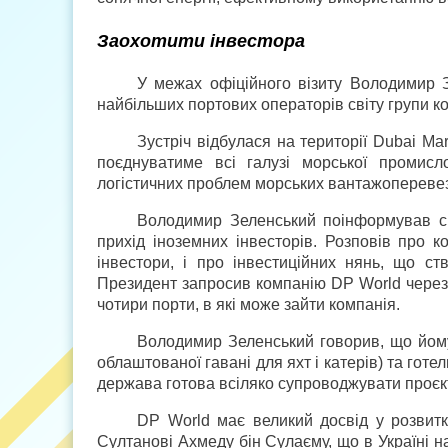
Заохотити інвестора
У межах офіційного візиту Володимир 
найбільших портових операторів світу групи 
Зустріч відбулася на території Dubai Mar
поєднуватиме всі галузі морської промисл
логістичних проблем морських вантажоперевез
Володимир Зеленський поінформував сп
прихід іноземних інвесторів. Розповів про к
інвестори, і про інвестиційних нянь, що с
Президент запросив компанію DP World через к
чотири порти, в які може зайти компанія.
Володимир Зеленський говорив, що йому
облаштованої гавані для яхт і катерів) та гот
держава готова всіляко супроводжувати проєкт
DP World має великий досвід у розвитк
Султанові Ахмеду бін Сулаєму, що в Україні н