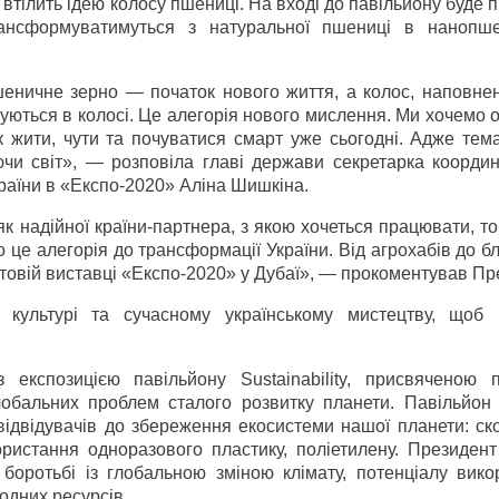
 втілить ідею колосу пшениці. На вході до павільйону буде
рансформуватимуться з натуральної пшениці в нанопш
шеничне зерно — початок нового життя, а колос, наповне
днуються в колосі. Це алегорія нового мислення. Ми хочемо 
к жити, чути та почуватися смарт уже сьогодні. Адже тем
чи світ», — розповіла главі держави секретарка координ
України в «Експо-2020» Аліна Шишкіна.
 надійної країни-партнера, з якою хочеться працювати, то
о це алегорія до трансформації України. Від агрохабів до б
ітовій виставці «Експо-2020» у Дубаї», — прокоментував Пр
і культурі та сучасному українському мистецтву, щоб 
експозицією павільйону Sustainability, присвяченою 
лобальних проблем сталого розвитку планети. Павільйон
відвідувачів до збереження екосистеми нашої планети: ск
користання одноразового пластику, поліетилену. Президен
 боротьбі із глобальною зміною клімату, потенціалу вико
одних ресурсів.