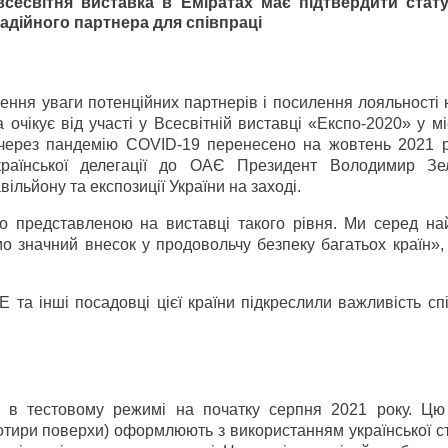
всесвітня виставка в Еміратах має підтвердити стат
адійного партнера для співпраці
ення уваги потенційних партнерів і посилення лояльності 
очікує від участі у Всесвітній виставці «Експо-2020» у мі
ої через пандемію COVID-19 перенесено на жовтень 2021 р
країнської делегації до ОАЄ Президент Володимир Зе
ільйону та експозиції України на заході.
о представленою на виставці такого рівня. Ми серед на
имо значний внесок у продовольчу безпеку багатьох країн»
Е та інші посадовці цієї країни підкреслили важливість сп
у в тестовому режимі на початку серпня 2021 року. Цю
тири поверхи) оформлюють з використанням української ст