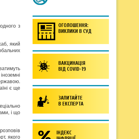
ОГОЛОШЕННЯ:
одного з
ВИКЛИКИ В СУД
хаб, який
обальних
ВАКЦИНАЦІЯ
ватимуть
ВІД COVID-19
 іноземні
ержавою.
аїні є ще
ЗАПИТАЙТЕ
В ЕКСПЕРТА
еціально
ами, і що
розповів
ІНДЕКС
рт, якого
ІНФЛЯЦІЇ