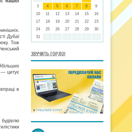
ус нашої
3
4
5
6
7
8
9
10
11
12
13
14
15
16
17
18
19
20
21
22
23
24
25
26
27
28
29
30
нинішніх.
сті Дубаї
31
1
2
3
4
5
6
оку. Тож
ленський
ЗВУЧИТЬ ГОРДО!
йбільших
, — цитує
івпраці в
 будівлю
илістики